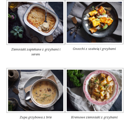
Gnocchi z szałwią i grzybami
Ziemniaki zapiekane z grzybami i
serem
Zupa grzybowa z brie
Kremowe ziemniaki z grzybami