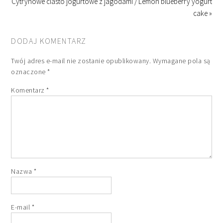
Cytrynowe ciasto jogurtowe z jagodami / Lemon blueberry yogurt
cake »
DODAJ KOMENTARZ
Twój adres e-mail nie zostanie opublikowany.
Wymagane pola są
oznaczone
*
Komentarz
*
Nazwa
*
E-mail
*