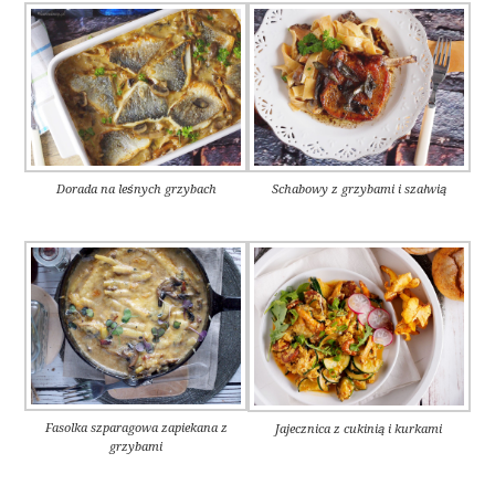
Dorada na leśnych grzybach
Schabowy z grzybami i szałwią
Fasolka szparagowa zapiekana z
Jajecznica z cukinią i kurkami
grzybami