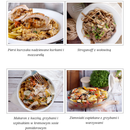
Piersi kurczaka nadziewane kurkami i
Stroganoff z wołowiną
mozzarellą
Ziemniaki zapiekane z grzybami i
Makaron z kaczką, grzybami i
warzywami
szpinakiem w kremowym sosie
pomidorowym