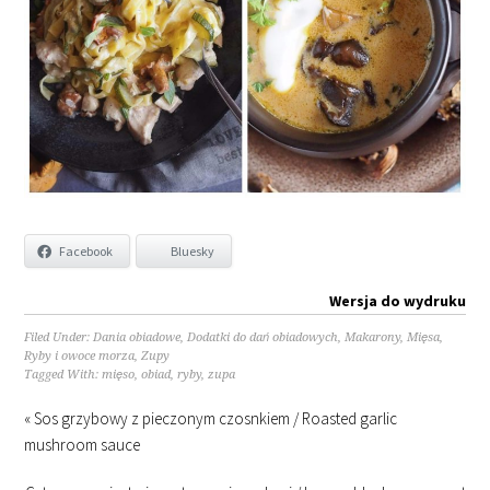
Facebook
Bluesky
Wersja do wydruku
Filed Under:
Dania obiadowe
,
Dodatki do dań obiadowych
,
Makarony
,
Mięsa
,
Ryby i owoce morza
,
Zupy
Tagged With:
mięso
,
obiad
,
ryby
,
zupa
« Sos grzybowy z pieczonym czosnkiem / Roasted garlic
mushroom sauce