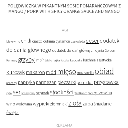
POLĘDWICZKA W PIKANTNYM SOSIE POMARAŃCZOWYM Z
MANGO / PORK WITH SPICY ORANGE SAUCE AND MANGO
TAGI
deser
dodatek
chilli
ciasto
cukinia
cynamon
czekolada
białe wino
do dania głównego
dodatek do dań głównych
dynia
Gordon
grzyby
imbir
kapusta
kuchnia azjatycka
Ramsay
jabłka
jajka
kaczka
obiad
mięso
kurczak
makaron
miód
mozzarella
przystawka
pieczarki
papryka
parmezan
pomidor
orzechy
ser
słodkości
wieprzowina
szpinak
ryby
sos sojowy
Wielkanoc
zioła
wypieki
zupa
śniadanie
wino
ziemniaki
wołowina
święta
REKLAMA