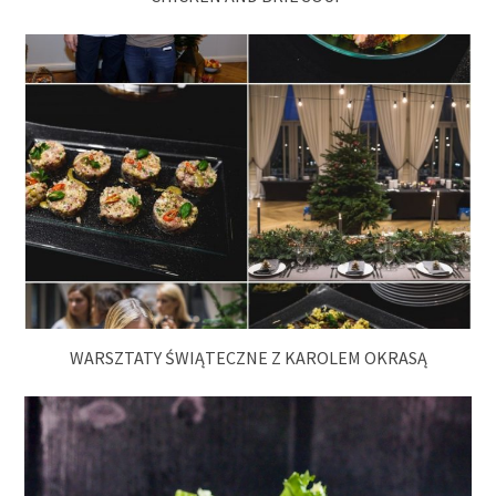
WARSZTATY ŚWIĄTECZNE Z KAROLEM OKRASĄ