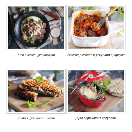
Stek z sosem grzybowym
Żeberka pieczone z grzybami i papryką
Jajka zapiekane z grzybami
Tosty z grzybami i serem