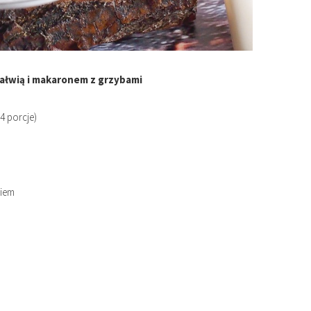
ałwią i makaronem z grzybami
(4 porcje)
kiem