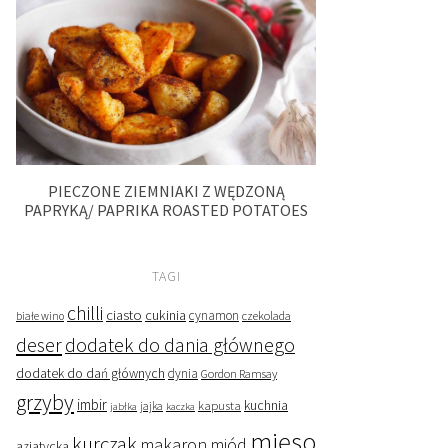
PIECZONE ZIEMNIAKI Z WĘDZONĄ
PAPRYKĄ/ PAPRIKA ROASTED POTATOES
TAGI
chilli
ciasto
cukinia
cynamon
czekolada
białe wino
deser
dodatek do dania głównego
dodatek do dań głównych
dynia
Gordon Ramsay
grzyby
imbir
kapusta
kuchnia
jabłka
jajka
kaczka
mięso
kurczak
makaron
miód
azjatycka