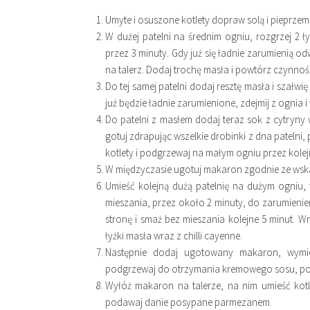
Umyte i osuszone kotlety dopraw solą i pieprzem
W dużej patelni na średnim ogniu, rozgrzej 2 ły
przez 3 minuty. Gdy już się ładnie zarumienią o
na talerz. Dodaj trochę masła i powtórz czynnośc
Do tej samej patelni dodaj resztę masła i szałw
już będzie ładnie zarumienione, zdejmij z ognia i
Do patelni z masłem dodaj teraz sok z cytryny
gotuj zdrapując wszelkie drobinki z dna patelni
kotlety i podgrzewaj na małym ogniu przez kolej
W międzyczasie ugotuj makaron zgodnie ze ws
Umieść kolejną dużą patelnię na dużym ogniu, 
mieszania, przez około 2 minuty, do zarumienie
stronę i smaż bez mieszania kolejne 5 minut. 
łyżki masła wraz z chilli cayenne.
Następnie dodaj ugotowany makaron, wymie
podgrzewaj do otrzymania kremowego sosu, po cz
Wyłóż makaron na talerze, na nim umieść kotl
podawaj danie posypane parmezanem.