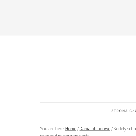
STRONA G
You are here:
Home
/
Dania obiadowe
/
Kotlety sch
sage and mushroom pasta