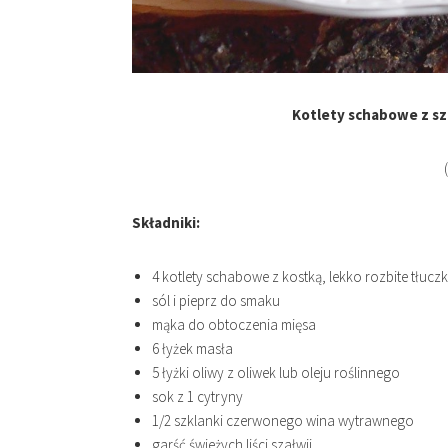
Kotlety schabowe z sz
Składniki:
4 kotlety schabowe z kostką, lekko rozbite tłucz
sól i pieprz do smaku
mąka do obtoczenia mięsa
6 łyżek masła
5 łyżki oliwy z oliwek lub oleju roślinnego
sok z 1 cytryny
1/2 szklanki czerwonego wina wytrawnego
garść świeżych liści szałwii