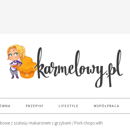
ŁÓWNA
PRZEPISY
LIFESTYLE
WSPÓŁPRACA
abowe z szałwią i makaronem z grzybami / Pork chops with