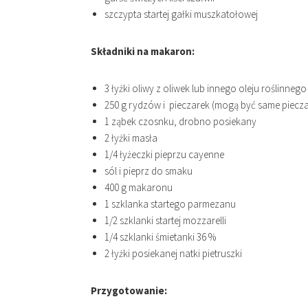
szczypta startej gałki muszkatołowej
Składniki na makaron:
3 łyżki oliwy z oliwek lub innego oleju roślinnego
250 g rydzów i pieczarek (mogą być same pieczar
1 ząbek czosnku, drobno posiekany
2 łyżki masła
1/4 łyżeczki pieprzu cayenne
sól i pieprz do smaku
400 g makaronu
1 szklanka startego parmezanu
1/2 szklanki startej mozzarelli
1/4 szklanki śmietanki 36 %
2 łyżki posiekanej natki pietruszki
Przygotowanie: