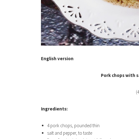
English version
Pork chops with 
(
Ingredients:
4 pork chops, pounded thin
salt and pepper, to taste