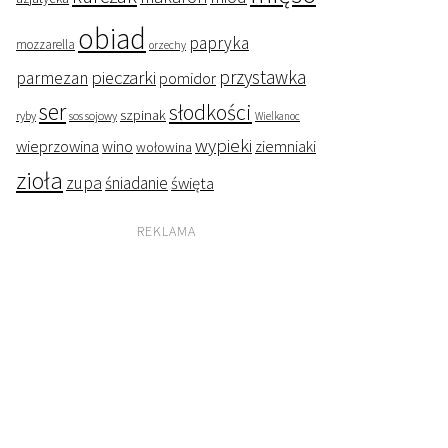
obiad
papryka
mozzarella
orzechy
przystawka
pieczarki
parmezan
pomidor
ser
słodkości
szpinak
ryby
sos sojowy
Wielkanoc
wypieki
wieprzowina
wino
ziemniaki
wołowina
zioła
zupa
śniadanie
święta
REKLAMA