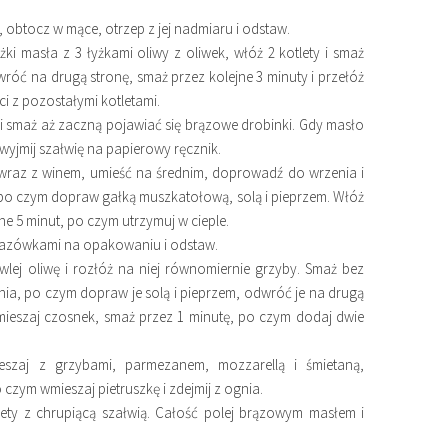
, obtocz w mące, otrzep z jej nadmiaru i odstaw.
żki masła z 3 łyżkami oliwy z oliwek, włóż 2 kotlety i smaż
dwróć na drugą stronę, smaż przez kolejne 3 minuty i przełóż
i z pozostałymi kotletami.
ię i smaż aż zaczną pojawiać się brązowe drobinki. Gdy masło
 wyjmij szałwię na papierowy ręcznik.
 wraz z winem, umieść na średnim, doprowadź do wrzenia i
, po czym dopraw gałką muszkatołową, solą i pieprzem. Włóż
ne 5 minut, po czym utrzymuj w cieple.
kazówkami na opakowaniu i odstaw.
wlej oliwę i rozłóż na niej równomiernie grzyby. Smaż bez
nia, po czym dopraw je solą i pieprzem, odwróć je na drugą
Wmieszaj czosnek, smaż przez 1 minutę, po czym dodaj dwie
szaj z grzybami, parmezanem, mozzarellą i śmietaną,
ym wmieszaj pietruszkę i zdejmij z ognia.
ety z chrupiącą szałwią. Całość polej brązowym masłem i