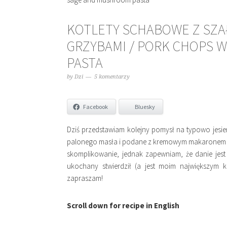
KOTLETY SCHABOWE Z SZA
GRZYBAMI / PORK CHOPS 
PASTA
by
Dzi
5 komentarzy
Facebook
Bluesky
Dziś przedstawiam kolejny pomysł na typowo jesien
palonego masła i podane z kremowym makaronem z r
skomplikowanie, jednak zapewniam, że danie jest
ukochany stwierdził (a jest moim największym k
zapraszam!
Scroll down for recipe in English