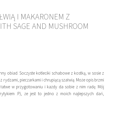
ŁWIĄ I MAKARONEM Z
WITH SAGE AND MUSHROOM
ny obiad. Soczyste kotleciki schabowe z kostką, w sosie z
ydzami, pieczarkami i chrupiącą szałwią. Może opis brzmi
 łatwe w przygotowaniu i każdy da sobie z nim radę. Mój
rytykiem :P), że jest to jedno z moich najlepszych dań,