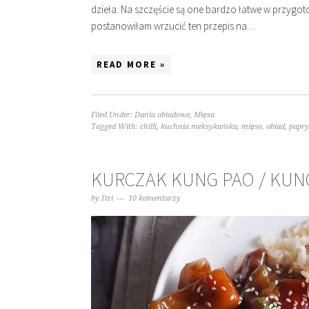
dzieła. Na szczęście są one bardzo łatwe w przygot
postanowiłam wrzucić ten przepis na…
READ MORE »
Filed Under:
Dania obiadowe
,
Mięsa
Tagged With:
chilli
,
kuchnia meksykańska
,
mięso
,
obiad
,
papr
KURCZAK KUNG PAO / KUN
by
Dzi
10 komentarzy