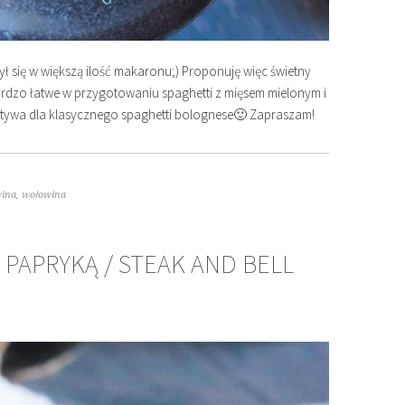
 się w większą ilość makaronu;) Proponuję więc świetny
ardzo łatwe w przygotowaniu spaghetti z mięsem mielonym i
tywa dla klasycznego spaghetti bolognese🙂 Zapraszam!
wina
,
wołowina
 PAPRYKĄ / STEAK AND BELL