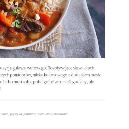
pozycję gulaszu wołowego. Rozpływające się w ustach
świeżych pomidorów, mleka kokosowego z dodatkiem masła
ści bo musi sobie pobulgotać w sumie 2 godziny, ale
!
,
obiad
,
papryka
,
pomidor
,
wołowina
,
ziemniaki