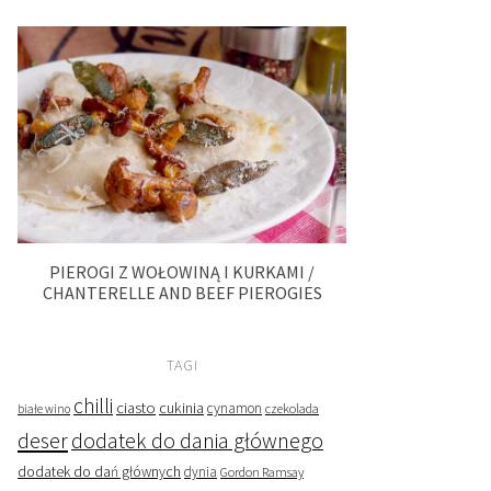
PIEROGI Z WOŁOWINĄ I KURKAMI /
CHANTERELLE AND BEEF PIEROGIES
TAGI
chilli
ciasto
cukinia
cynamon
czekolada
białe wino
deser
dodatek do dania głównego
dodatek do dań głównych
dynia
Gordon Ramsay