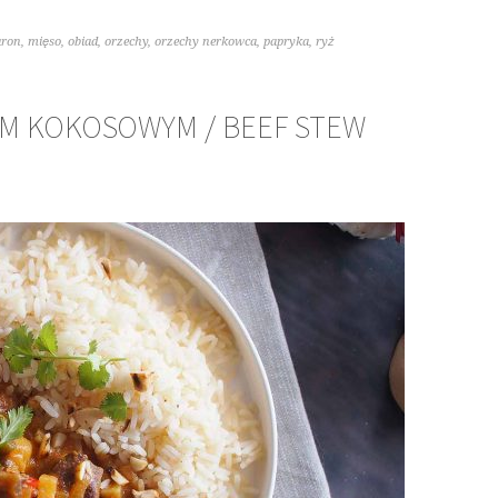
ron
,
mięso
,
obiad
,
orzechy
,
orzechy nerkowca
,
papryka
,
ryż
M KOKOSOWYM / BEEF STEW