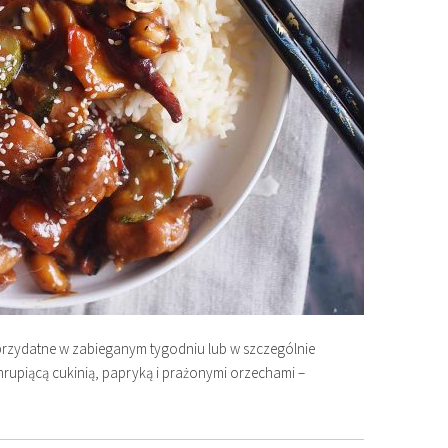
 przydatne w zabieganym tygodniu lub w szczególnie
chrupiącą cukinią, papryką i prażonymi orzechami –