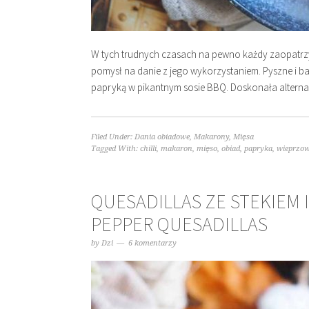
W tych trudnych czasach na pewno każdy zaopatrzył
pomysł na danie z jego wykorzystaniem. Pyszne i b
papryką w pikantnym sosie BBQ. Doskonała alterna
Filed Under:
Dania obiadowe
,
Makarony
,
Mięsa
Tagged With:
chilli
,
makaron
,
mięso
,
obiad
,
papryka
,
wieprzo
QUESADILLAS ZE STEKIEM I
PEPPER QUESADILLAS
by
Dzi
6 komentarzy