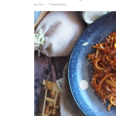
by
Dzi
7 komentarzy