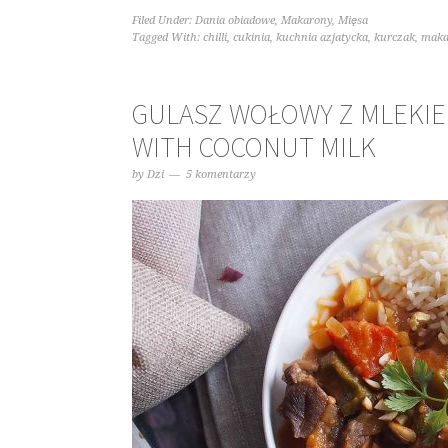
Filed Under:
Dania obiadowe
,
Makarony
,
Mięsa
Tagged With:
chilli
,
cukinia
,
kuchnia azjatycka
,
kurczak
,
maka
GULASZ WOŁOWY Z MLEKIE
WITH COCONUT MILK
by
Dzi
5 komentarzy