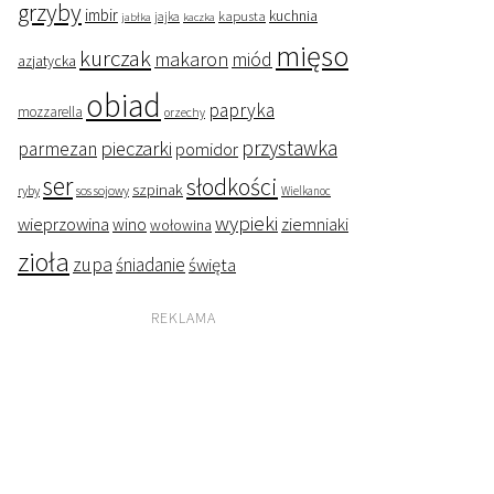
grzyby
imbir
kapusta
kuchnia
jabłka
jajka
kaczka
mięso
kurczak
makaron
miód
azjatycka
obiad
papryka
mozzarella
orzechy
przystawka
pieczarki
parmezan
pomidor
ser
słodkości
szpinak
ryby
sos sojowy
Wielkanoc
wypieki
wieprzowina
wino
ziemniaki
wołowina
zioła
zupa
śniadanie
święta
REKLAMA