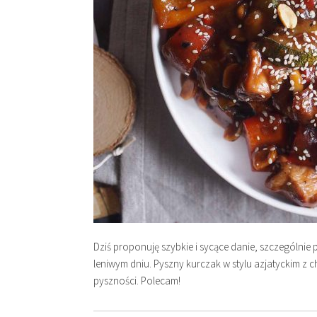
Dziś proponuję szybkie i sycące danie, szczególnie
leniwym dniu. Pyszny kurczak w stylu azjatyckim z 
pyszności. Polecam!