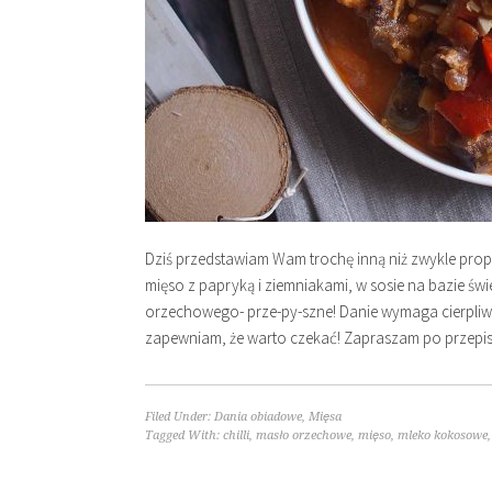
Dziś przedstawiam Wam trochę inną niż zwykle pro
mięso z papryką i ziemniakami, w sosie na bazie 
orzechowego- prze-py-szne! Danie wymaga cierpliwo
zapewniam, że warto czekać! Zapraszam po przepis
Filed Under:
Dania obiadowe
,
Mięsa
Tagged With:
chilli
,
masło orzechowe
,
mięso
,
mleko kokosowe