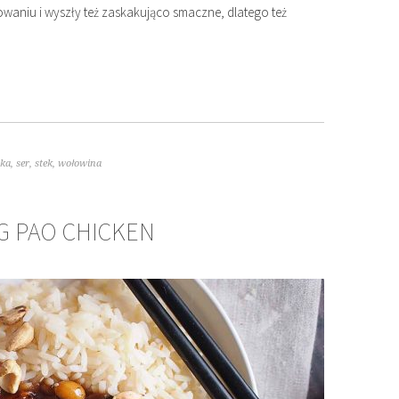
owaniu i wyszły też zaskakująco smaczne, dlatego też
yka
,
ser
,
stek
,
wołowina
G PAO CHICKEN