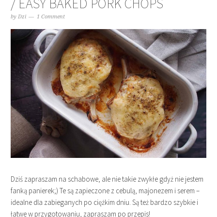
/ EASY BAKED PORK CHOPS
by
Dzi
1 Comment
Dziś zapraszam na schabowe, ale nie takie zwykłe gdyż nie jestem
fanką panierek;) Te są zapieczone z cebulą, majonezem i serem –
idealne dla zabieganych po ciężkim dniu. Są też bardzo szybkie i
łatwe w przygotowaniu, zapraszam po przepis!