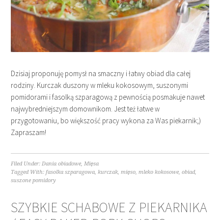
Dzisiaj proponuję pomysł na smaczny i łatwy obiad dla całej
rodziny. Kurczak duszony w mleku kokosowym, suszonymi
pomidorami i fasolką szparagową z pewnością posmakuje nawet
najwybredniejszym domownikom. Jest też łatwe w
przygotowaniu, bo większość pracy wykona za Was piekarnik;)
Zapraszam!
Filed Under:
Dania obiadowe
,
Mięsa
Tagged With:
fasolka szparagowa
,
kurczak
,
mięso
,
mleko kokosowe
,
obiad
,
suszone pomidory
SZYBKIE SCHABOWE Z PIEKARNIKA