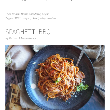
Filed Under:
Dania obiadowe
,
Mięsa
Tagged With:
mięso
,
obiad
,
wieprzowina
SPAGHETTI BBQ
by
Dzi
7 komentarzy