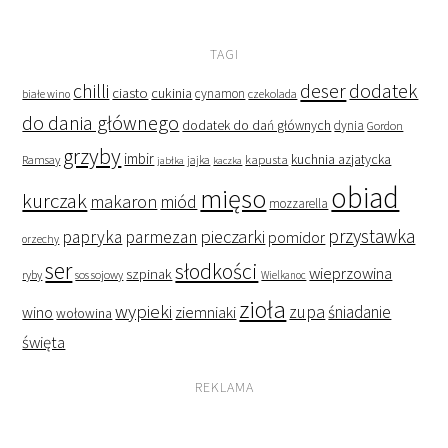
TAGI
deser
dodatek
chilli
ciasto
cukinia
cynamon
czekolada
białe wino
do dania głównego
dodatek do dań głównych
dynia
Gordon
grzyby
imbir
kapusta
kuchnia azjatycka
Ramsay
jabłka
jajka
kaczka
obiad
mięso
kurczak
makaron
miód
mozzarella
przystawka
pieczarki
papryka
parmezan
pomidor
orzechy
ser
słodkości
wieprzowina
szpinak
ryby
sos sojowy
Wielkanoc
zioła
wypieki
zupa
śniadanie
wino
ziemniaki
wołowina
święta
REKLAMA