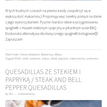
W tych trudnych czasach na pewno każdy zaopatrzył się w
większą ilość makaronu;) Proponuję więc świetny pomysł na danie
z jego wykorzystaniem. Pyszne i bardzo łatwe w przygotowaniu
spaghetti z mięsem mielonym i papryką w pikantnym sosie BBQ.
Doskonała alternatywa dla klasycznego spaghetti bolognese🙂
Zapraszam!
Filed Under:
Dania obiadowe
,
Makarony
,
Mięsa
Tagged With:
chilli
,
makaron
,
mięso
,
obiad
,
papryka
,
wieprzowina
,
wołowina
QUESADILLAS ZE STEKIEM I
PAPRYKĄ / STEAK AND BELL
PEPPER QUESADILLAS
by
Dzi
6 komentarzy