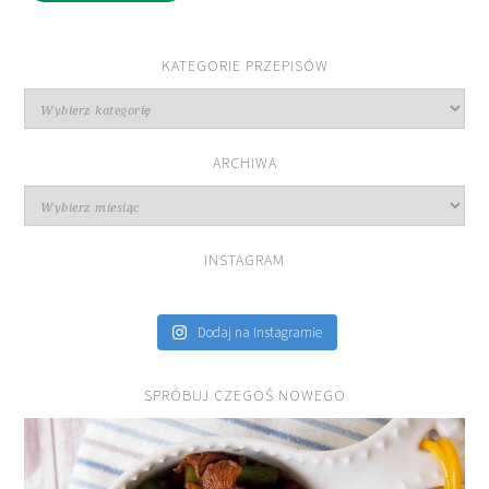
KATEGORIE PRZEPISÓW
Kategorie
przepisów
ARCHIWA
Archiwa
INSTAGRAM
Dodaj na Instagramie
SPRÓBUJ CZEGOŚ NOWEGO