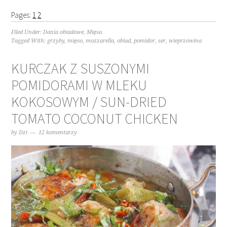
Pages:
1
2
Filed Under:
Dania obiadowe
,
Mięsa
Tagged With:
grzyby
,
mięso
,
mozzarella
,
obiad
,
pomidor
,
ser
,
wieprzowina
KURCZAK Z SUSZONYMI
POMIDORAMI W MLEKU
KOKOSOWYM / SUN-DRIED
TOMATO COCONUT CHICKEN
by
Dzi
12 komentarzy