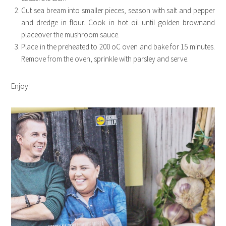
Cut sea bream into smaller pieces, season with salt and pepper
and dredge in flour. Cook in hot oil until golden brownand
placeover the mushroom sauce.
Place in the preheated to 200 oC oven and bake for 15 minutes.
Remove from the oven, sprinkle with parsley and serve.
Enjoy!