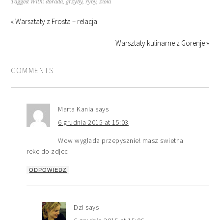
Tagged With:
dorada
,
grzyby
,
ryby
,
zioła
« Warsztaty z Frosta – relacja
Warsztaty kulinarne z Gorenje »
COMMENTS
Marta Kania
says
6 grudnia 2015 at 15:03
Wow wyglada przepysznie! masz swietna
reke do zdjec
ODPOWIEDZ
Dzi
says