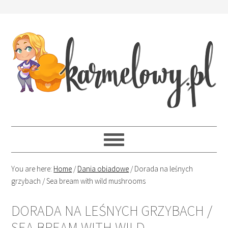
You are here:
Home
/
Dania obiadowe
/
Dorada na leśnych
grzybach / Sea bream with wild mushrooms
DORADA NA LEŚNYCH GRZYBACH /
SEA BREAM WITH WILD