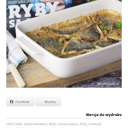
Facebook
Bluesky
Wersja do wydruku
Filed Under:
Dania obiadowe
,
Ryby i owoce morza
,
Testy i recenzje