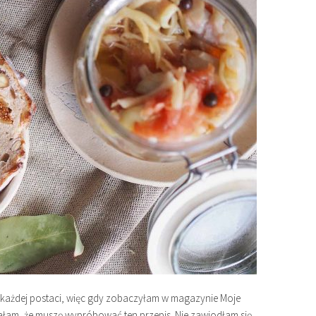
i w każdej postaci, więc gdy zobaczyłam w magazynie Moje
łam, że muszę wypróbować ten przepis. Nie zawiodłam się,