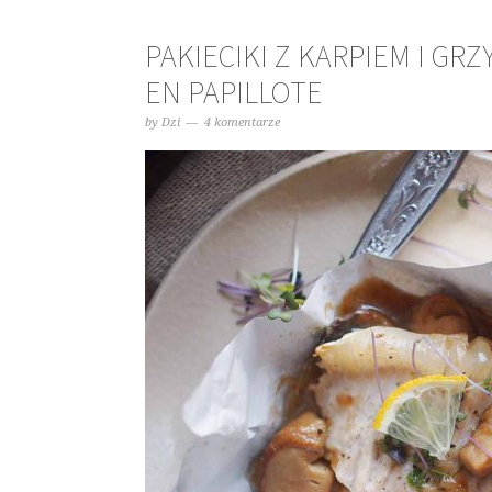
PAKIECIKI Z KARPIEM I G
EN PAPILLOTE
by
Dzi
4 komentarze