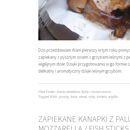
Dziś przedstawiam Wam pierwszy w tym roku pomysł 
zapiekany z pysznym sosem z grzybami leśnymi z pe
wigilijnym stole. Dzięki przygotowaniu w go formie
delikatny i aromatyczny dzięki leśnym grzybom.
Filed Under:
Dania obiadowe
,
Ryby i owoce morza
Tagged With:
grzyby
,
karp
,
obiad
,
ryby
,
święta
,
wigilia
ZAPIEKANE KANAPKI Z PAL
MOZZARELLĄ / FISH STICK