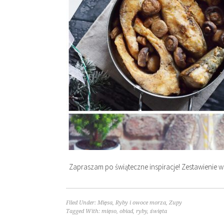
Zapraszam po świąteczne inspiracje! Zestawienie w
Filed Under:
Mięsa
,
Ryby i owoce morza
,
Zupy
Tagged With:
mięso
,
obiad
,
ryby
,
święta