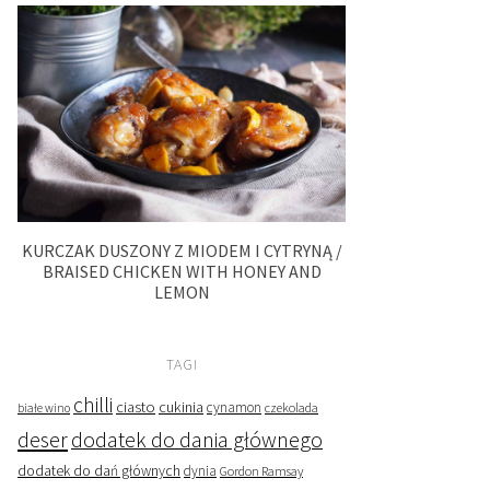
KURCZAK DUSZONY Z MIODEM I CYTRYNĄ /
BRAISED CHICKEN WITH HONEY AND
LEMON
TAGI
chilli
ciasto
cukinia
cynamon
czekolada
białe wino
deser
dodatek do dania głównego
dodatek do dań głównych
dynia
Gordon Ramsay