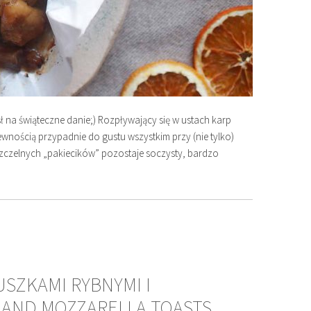
na świąteczne danie;) Rozpływający się w ustach karp
wnością przypadnie do gustu wszystkim przy (nie tylko)
 szczelnych „pakiecików” pozostaje soczysty, bardzo
USZKAMI RYBNYMI I
S AND MOZZARELLA TOASTS