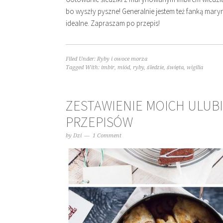
bo wyszły pyszne! Generalnie jestem też fanką mary
idealne. Zapraszam po przepis!
Filed Under:
Ryby i owoce morza
Tagged With:
imbir
,
miód
,
ryby
,
śledzie
,
święta
,
wigilia
ZESTAWIENIE MOICH ULUB
PRZEPISÓW
by
Dzi
1 Comment