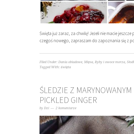
Święta już zaraz, za chwilę! Jeżeli nie macie jesz
czegoś nowego, zapraszam do zapoznania się z po
Filed Under:
Dania obiadowe
,
Mięsa
,
Ryby i owoce morza
,
Słod
Tagged With:
święta
ŚLEDZIE Z MARYNOWANYM 
PICKLED GINGER
by
Dzi
2 komentarze