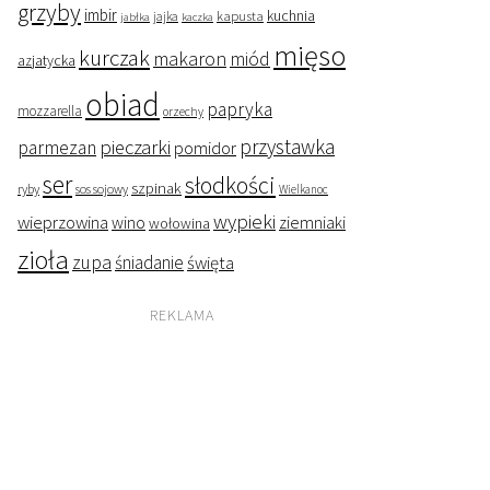
grzyby
imbir
kapusta
kuchnia
jabłka
jajka
kaczka
mięso
kurczak
makaron
miód
azjatycka
obiad
papryka
mozzarella
orzechy
przystawka
pieczarki
parmezan
pomidor
ser
słodkości
szpinak
ryby
sos sojowy
Wielkanoc
wypieki
wieprzowina
wino
ziemniaki
wołowina
zioła
zupa
śniadanie
święta
REKLAMA