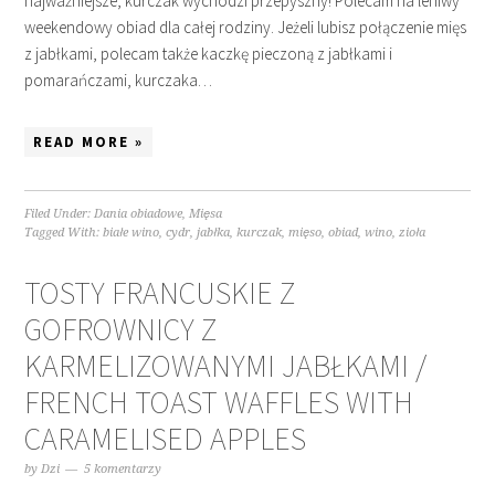
najważniejsze, kurczak wychodzi przepyszny! Polecam na leniwy
weekendowy obiad dla całej rodziny. Jeżeli lubisz połączenie mięs
z jabłkami, polecam także kaczkę pieczoną z jabłkami i
pomarańczami, kurczaka…
READ MORE »
Filed Under:
Dania obiadowe
,
Mięsa
Tagged With:
białe wino
,
cydr
,
jabłka
,
kurczak
,
mięso
,
obiad
,
wino
,
zioła
TOSTY FRANCUSKIE Z
GOFROWNICY Z
KARMELIZOWANYMI JABŁKAMI /
FRENCH TOAST WAFFLES WITH
CARAMELISED APPLES
by
Dzi
5 komentarzy