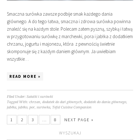
Smaczna surówka zawsze podbije smak każdego dania
głównego. A do tego łatwa, smaczna i zdrowa surówka powinna
znaleźć się na każdym stole. Polecam zatem pyszną, szybką i łatwą
w przygotowaniu surówkę z marchewki, pora i jabłka z dodatkiem
chrzanu, jogurtu i majonezu, która z pewnością świetnie
skomponuje się z każdym daniem głównym. Ja uwielbiam
wszystkie…
READ MORE »
Filed Under:
Sałatki i surówki
Tagged With:
chrzan
,
dodatek do dań głównych
,
dodatek do dania głównego
,
jabłka
,
jabłko
,
por
,
surówka
,
Tefal Cuisine Companion
1
2
3
…
8
NEXT PAGE »
WYSZUKAJ