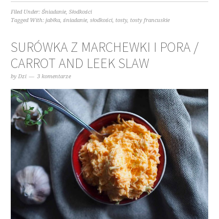
Filed Under:
Śniadanie
,
Słodkości
Tagged With:
jabłka
,
śniadanie
,
słodkości
,
tosty
,
tosty francuskie
SURÓWKA Z MARCHEWKI I PORA /
CARROT AND LEEK SLAW
by
Dzi
3 komentarze