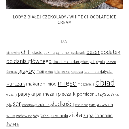
LODY Z BIAŁEJ CZEKOLADY / WHITE CHOCOLATE ICE
CREAM
TAGI
deser
dodatek
chilli
ciasto
cukinia
cynamon
czekolada
białe wino
do dania głównego
dodatek do dań głównych
dynia
Gordon
grzyby
imbir
kapusta
kuchnia azjatycka
Ramsay
jabłka
jajka
kaczka
obiad
mięso
kurczak
makaron
miód
mozzarella
przystawka
pieczarki
papryka
parmezan
pomidor
orzechy
ser
słodkości
wieprzowina
szpinak
ryby
sos sojowy
Wielkanoc
zioła
wypieki
zupa
śniadanie
wino
ziemniaki
wołowina
święta