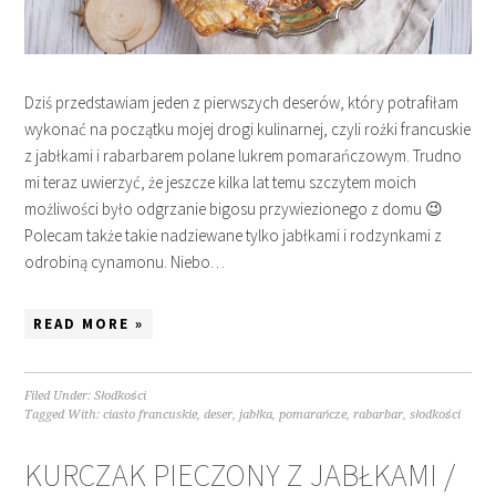
Dziś przedstawiam jeden z pierwszych deserów, który potrafiłam
wykonać na początku mojej drogi kulinarnej, czyli rożki francuskie
z jabłkami i rabarbarem polane lukrem pomarańczowym. Trudno
mi teraz uwierzyć, że jeszcze kilka lat temu szczytem moich
możliwości było odgrzanie bigosu przywiezionego z domu 😉
Polecam także takie nadziewane tylko jabłkami i rodzynkami z
odrobiną cynamonu. Niebo…
READ MORE »
Filed Under:
Słodkości
Tagged With:
ciasto francuskie
,
deser
,
jabłka
,
pomarańcze
,
rabarbar
,
słodkości
KURCZAK PIECZONY Z JABŁKAMI /