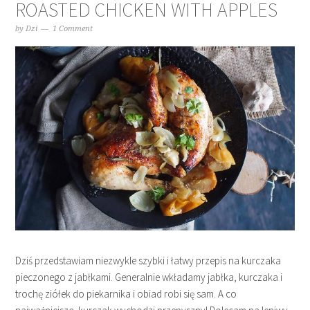
ROASTED CHICKEN WITH APPLES
by
Dzi
1 Comment
Dziś przedstawiam niezwykle szybki i łatwy przepis na kurczaka
pieczonego z jabłkami. Generalnie wkładamy jabłka, kurczaka i
trochę ziółek do piekarnika i obiad robi się sam. A co