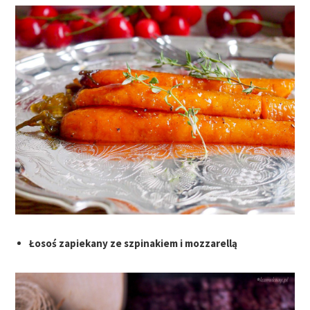
Łosoś zapiekany ze szpinakiem i mozzarellą