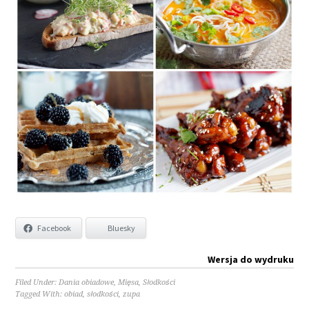
Facebook
Bluesky
Wersja do wydruku
Filed Under:
Dania obiadowe
,
Mięsa
,
Słodkości
Tagged With:
obiad
,
słodkości
,
zupa