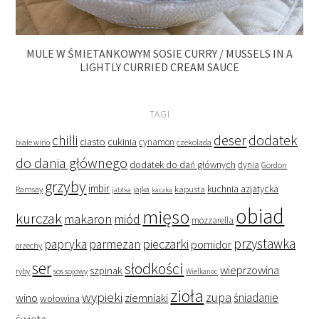
MULE W ŚMIETANKOWYM SOSIE CURRY / MUSSELS IN A
LIGHTLY CURRIED CREAM SAUCE
TAGI
deser
dodatek
chilli
ciasto
cukinia
cynamon
czekolada
białe wino
do dania głównego
dodatek do dań głównych
dynia
Gordon
grzyby
imbir
kapusta
kuchnia azjatycka
Ramsay
jabłka
jajka
kaczka
obiad
mięso
kurczak
makaron
miód
mozzarella
przystawka
pieczarki
papryka
parmezan
pomidor
orzechy
ser
słodkości
wieprzowina
szpinak
ryby
sos sojowy
Wielkanoc
zioła
wypieki
zupa
śniadanie
wino
ziemniaki
wołowina