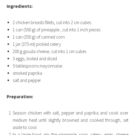
Ingredients:
2 chicken breasts fillets, cut into 2 cm cubes
1 can (550 g) of pineapple , cut into 1 inch pieces
1 can (350 g) of canned corn
1 jar (375 ml) pickled celery
200 g gouda cheese, cut into 1 cm cubes
3 eggs, boiled and diced
5 tablespoons mayonnaise
smoked paprika
salt and pepper
Preparation:
Season chicken with salt, pepper and paprika and cook over
medium heat until slightly browned and cooked through, set
aside to cool.
In a large bowl, mix the pineapple, corn, celery, eggs, cheese