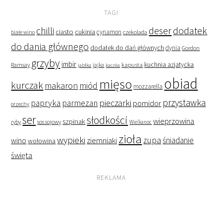
TAGI
deser
dodatek
chilli
ciasto
cukinia
cynamon
czekolada
białe wino
do dania głównego
dodatek do dań głównych
dynia
Gordon
grzyby
imbir
kapusta
kuchnia azjatycka
Ramsay
jabłka
jajka
kaczka
obiad
mięso
kurczak
makaron
miód
mozzarella
przystawka
pieczarki
papryka
parmezan
pomidor
orzechy
ser
słodkości
wieprzowina
szpinak
ryby
sos sojowy
Wielkanoc
zioła
wypieki
zupa
śniadanie
wino
ziemniaki
wołowina
święta
REKLAMA