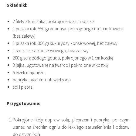
Składniki:
2 filety z kurczaka, pokrojone w 2 cm kostkę
1 puszka (ok. 550 g) ananasa, pokrojonego na 1 cm kawałki
(bez zalewy)
1 puszka (ok. 350 g) kukurydzy konserwowej, bez zalewy
1 słoik selera konserwowego, bez zalewy
200 g sera żółtego gouda, pokrojonego w 1 cm kostkę
3 jajka, ugotowane na twardo i pokrojone w kostkę
5 łyżek majonezu
papryka pikantna lub wędzona
sól i pieprz
Przygotowanie:
Pokrojone filety dopraw solą, pieprzem i papryką, po czym
usmaż na średnim ogniu do lekkiego zarumienienia i odstaw
do ostygnięcia.