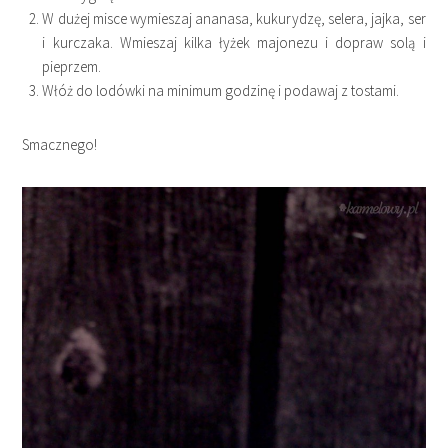
W dużej misce wymieszaj ananasa, kukurydzę, selera, jajka, ser
i kurczaka. Wmieszaj kilka łyżek majonezu i dopraw solą i
pieprzem.
Włóż do lodówki na minimum godzinę i podawaj z tostami.
Smacznego!