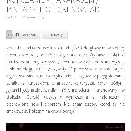
PINEAPPLE CHICKEN SALAD
by
Dzi
11 komentarzy
6
Facebook
Bluesky
Znam tą sałatkę od wielu, wielu lat i jakoś do głowy mi wcześniej
nie przyszło, żeby podzielić się tym przepisem. Wydawał mi się taki
bardzo popularny i oczywisty. Jednak stwierdziłam, że mało jest u
mnie na blogu takich „oczywistych” przepisów, a ta sałatka jest
wyjątkowo smaczna. Niezwykle łatwa i szybka w przygotowaniu
sałatka z kurczakiem, ananasem, kukurydzą, serem żółtym,
jajkami i jedyną zjadliwą dla mnie formą selera – marynowanym w
słoiczku. Całość klasycznie wymieszana z majonezem i
doprawiona solą i pieprzem. Nie znam osoby, której by nie
smakowała. Polecam na każdą okazję!