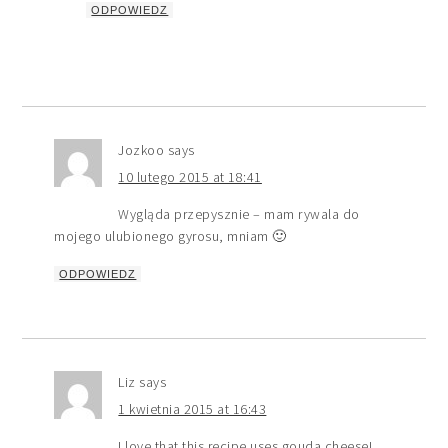
ODPOWIEDZ
Jozkoo
says
10 lutego 2015 at 18:41
Wygląda przepysznie – mam rywala do
mojego ulubionego gyrosu, mniam 🙂
ODPOWIEDZ
Liz
says
1 kwietnia 2015 at 16:43
I love that this recipe uses gouda cheese!