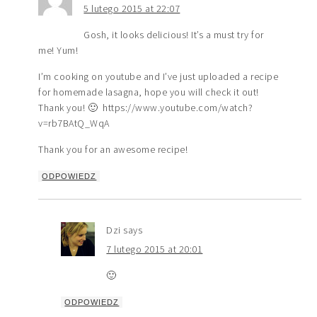
5 lutego 2015 at 22:07
Gosh, it looks delicious! It’s a must try for
me! Yum!
I’m cooking on youtube and I’ve just uploaded a recipe
for homemade lasagna, hope you will check it out!
Thank you! 🙂 https://www.youtube.com/watch?
v=rb7BAtQ_WqA
Thank you for an awesome recipe!
ODPOWIEDZ
Dzi
says
7 lutego 2015 at 20:01
🙂
ODPOWIEDZ