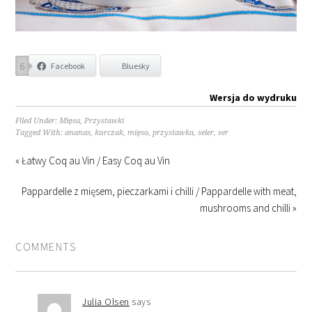
6
Facebook
Bluesky
Wersja do wydruku
Filed Under:
Mięsa
,
Przystawki
Tagged With:
ananas
,
kurczak
,
mięso
,
przystawka
,
seler
,
ser
« Łatwy Coq au Vin / Easy Coq au Vin
Pappardelle z mięsem, pieczarkami i chilli / Pappardelle with meat,
mushrooms and chilli »
COMMENTS
Julia Olsen
says