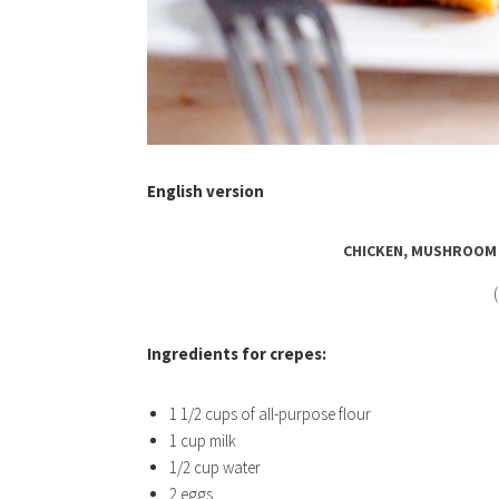
English version
CHICKEN, MUSHROOM 
Ingredients for crepes:
1 1/2 cups of all-purpose flour
1 cup milk
1/2 cup water
2 eggs