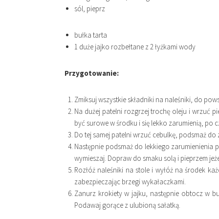
sól, pieprz
bułka tarta
1 duże jajko rozbełtane z 2 łyżkami wody
Przygotowanie:
Zmiksuj wszystkie składniki na naleśniki, do pows
Na dużej patelni rozgrzej trochę oleju i wrzuć p
być surowe w środku i się lekko zarumienią, po c
Do tej samej patelni wrzuć cebulkę, podsmaż do z
Następnie podsmaż do lekkiego zarumienienia pie
wymieszaj. Dopraw do smaku solą i pieprzem jeże
Rozłóż naleśniki na stole i wyłóż na środek ka
zabezpieczając brzegi wykałaczkami.
Zanurz krokiety w jajku, następnie obtocz w bu
Podawaj gorące z ulubioną sałatką.