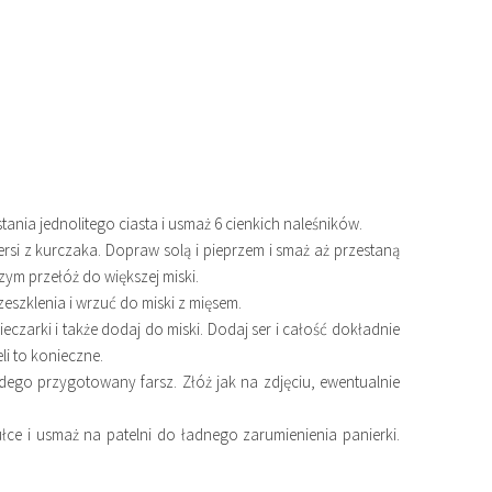
tania jednolitego ciasta i usmaż 6 cienkich naleśników.
iersi z kurczaka. Dopraw solą i pieprzem i smaż aż przestaną
zym przełóż do większej miski.
eszklenia i wrzuć do miski z mięsem.
czarki i także dodaj do miski. Dodaj ser i całość dokładnie
li to konieczne.
żdego przygotowany farsz. Złóż jak na zdjęciu, ewentualnie
łce i usmaż na patelni do ładnego zarumienienia panierki.