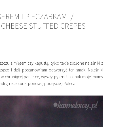
EREM I PIECZARKAMI /
 CHEESE STUFFED CREPES
szczu z mięsem czy kapustą, tylko takie złożone naleśniki z
często i dziś postanowiłam odtworzyć ten smak. Naleśniki
a w chrupiącej panierce, wyszły pyszne! Jednak mojej mamy
adną recepturę i ponowię podejście:) Polecam!