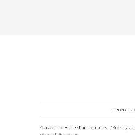
STRONA G
You are here:
Home
/
Dania obiadowe
/
Krokiety z k
cheese stuffed crepes