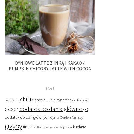
DYNIOWE LATTE Z INKĄ I KAKAO /
PUMPKIN CHICORY LATTE WITH COCOA
TAGI
chilli
ciasto
cukinia
cynamon
czekolada
białe wino
deser
dodatek do dania głównego
dodatek do dań głównych
dynia
Gordon Ramsay
grzyby
imbir
kapusta
kuchnia
jabłka
jajka
kaczka