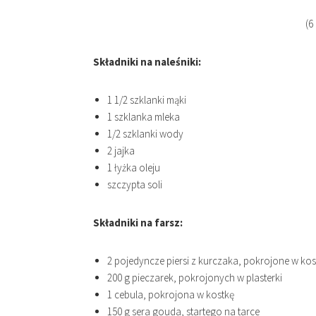
(6
Składniki na naleśniki:
1 1/2 szklanki mąki
1 szklanka mleka
1/2 szklanki wody
2 jajka
1 łyżka oleju
szczypta soli
Składniki na farsz:
2 pojedyncze piersi z kurczaka, pokrojone w kos
200 g pieczarek, pokrojonych w plasterki
1 cebula, pokrojona w kostkę
150 g sera gouda, startego na tarce