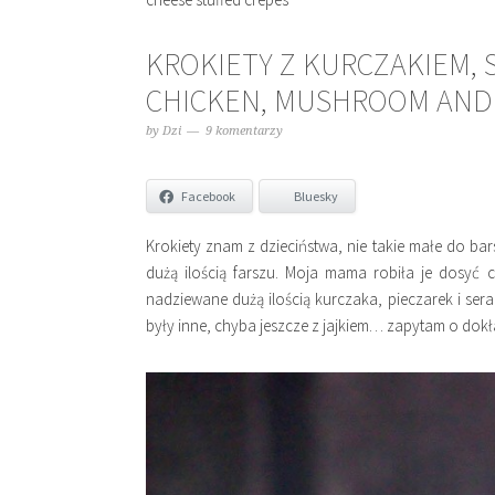
KROKIETY Z KURCZAKIEM, S
CHICKEN, MUSHROOM AND
by
Dzi
9 komentarzy
Facebook
Bluesky
Krokiety znam z dzieciństwa, nie takie małe do bar
dużą ilością farszu. Moja mama robiła je dosyć 
nadziewane dużą ilością kurczaka, pieczarek i ser
były inne, chyba jeszcze z jajkiem… zapytam o dokł