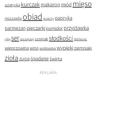
mięso
kurczak
makaron
miód
azjatycka
obiad
papryka
mozzarella
orzechy
przystawka
pieczarki
parmezan
pomidor
ser
słodkości
szpinak
ryby
sos sojowy
Wielkanoc
wypieki
wieprzowina
wino
ziemniaki
wołowina
zioła
zupa
śniadanie
święta
REKLAMA