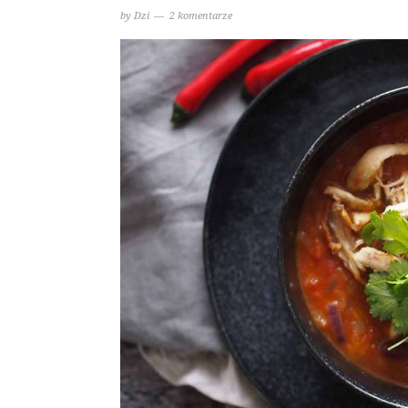
by
Dzi
2 komentarze