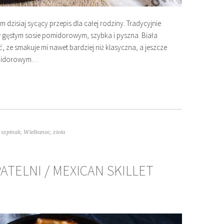
zisiaj sycący przepis dla całej rodziny. Tradycyjnie
 gęstym sosie pomidorowym, szybka i pyszna. Biała
 ze smakuje mi nawet bardziej niż klasyczna, a jeszcze
pomidorowym…
,
szpinak
,
Wielkanoc
,
zioła
ATELNI / MEXICAN SKILLET