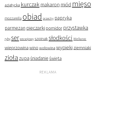
mięso
kurczak
makaron
miód
azjatycka
obiad
papryka
mozzarella
orzechy
przystawka
pieczarki
parmezan
pomidor
ser
słodkości
szpinak
ryby
sos sojowy
Wielkanoc
wypieki
wieprzowina
wino
ziemniaki
wołowina
zioła
zupa
śniadanie
święta
REKLAMA