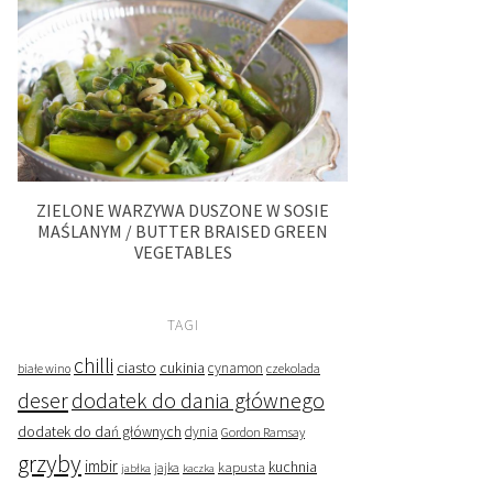
ZIELONE WARZYWA DUSZONE W SOSIE
MAŚLANYM / BUTTER BRAISED GREEN
VEGETABLES
TAGI
chilli
ciasto
cukinia
cynamon
czekolada
białe wino
deser
dodatek do dania głównego
dodatek do dań głównych
dynia
Gordon Ramsay
grzyby
imbir
kapusta
kuchnia
jabłka
jajka
kaczka