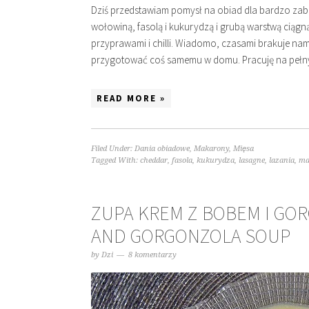
Dziś przedstawiam pomysł na obiad dla bardzo zabi
wołowiną, fasolą i kukurydzą i grubą warstwą ciąg
przyprawami i chilli. Wiadomo, czasami brakuje nam
przygotować coś samemu w domu. Pracuję na pełny
READ MORE »
Filed Under:
Dania obiadowe
,
Makarony
,
Mięsa
Tagged With:
cheddar
,
fasola
,
kukurydza
,
lasagne
,
lazania
,
ma
ZUPA KREM Z BOBEM I GO
AND GORGONZOLA SOUP
by
Dzi
8 komentarzy