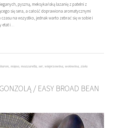
eganych, pyszną, meksykańską lazanię z patelni z
nącego się sera, a całość doprawiona aromatycznymi
 czasu na wszystko, jednak warto zebrać się w sobie i
 etat i…
karon
,
mięso
,
mozzarella
,
ser
,
wieprzowina
,
wołowina
,
zioła
RGONZOLĄ / EASY BROAD BEAN