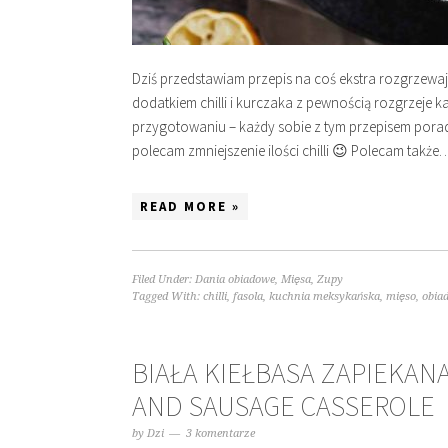
Dziś przedstawiam przepis na coś ekstra rozgrzewa
dodatkiem chilli i kurczaka z pewnością rozgrzeje k
przygotowaniu – każdy sobie z tym przepisem porad
polecam zmniejszenie ilości chilli 😉 Polecam także
READ MORE »
Filed Under:
Dania obiadowe
,
Mięsa
,
Zupy
Tagged With:
chilli
,
fasola
,
kuchnia meksykańska
,
mięso
,
obia
BIAŁA KIEŁBASA ZAPIEKAN
AND SAUSAGE CASSEROLE
by
Dzi
3 komentarze