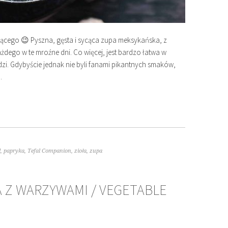
jącego 😉 Pyszna, gęsta i sycąca zupa meksykańska, z
ażdego w te mroźne dni. Co więcej, jest bardzo łatwa w
zi. Gdybyście jednak nie byli fanami pikantnych smaków,
…
d
,
papryka
,
Tefal Companion
,
zioła
,
zupa
A Z WARZYWAMI / VEGETABLE