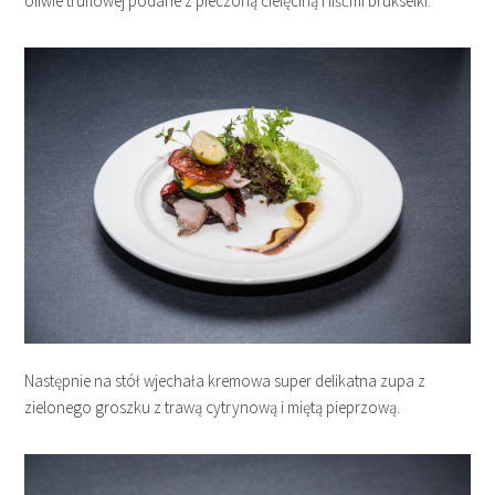
oliwie truflowej podane z pieczoną cielęciną i liśćmi brukselki.
Następnie na stół wjechała kremowa super delikatna zupa z
zielonego groszku z trawą cytrynową i miętą pieprzową.