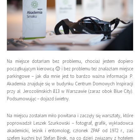
Na miejsce dotarłam bez problemu, chociaż jestem dopiero
początkującym kierowcą 🙂 i bez problemu też znalazłam miejsce
parkingowe – jak dla mnie jest to bardzo ważna informacja :P.
Akademia znajduje się w budynku Centrum Domowych Inspiracji
przy al. Jerozolimskich 813 w Warszawie (zaraz obok Blue City).
Podsumowując – dojazd świetny.
Na miejscu zostałam miło powitana i zaczęły się warsztaty, które
poprowadził Leszek Szurkowski – fotograf, grafik, wykładowca
akademicki, leśnik i entomolog; członek ZPAF od 1972 r., zaś
szefem kuchni był Stefan Birek, na co dzień związany z hotelem