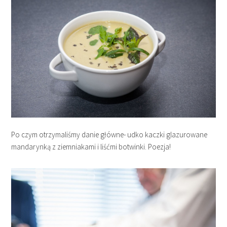
Po czym otrzymaliśmy danie główne- udko kaczki glazurowane
mandarynką z ziemniakami i liśćmi botwinki. Poezja!