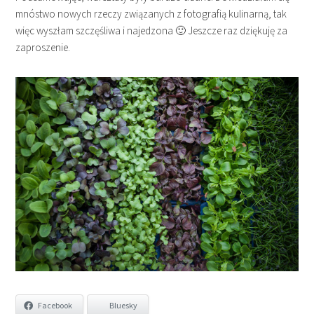
mnóstwo nowych rzeczy związanych z fotografią kulinarną, tak
więc wyszłam szczęśliwa i najedzona 🙂 Jeszcze raz dziękuję za
zaproszenie.
Facebook
Bluesky