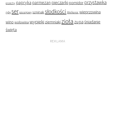
przystawka
pieczarki
papryka
parmezan
pomidor
orzechy
ser
słodkości
wieprzowina
szpinak
ryby
sos sojowy
Wielkanoc
zioła
wypieki
zupa
śniadanie
wino
ziemniaki
wołowina
święta
REKLAMA