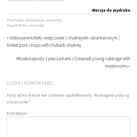
Wersja do wydruku
Filed Under:
Restauracje i warsztaty
Tagged With:
warsztaty
« Grillowane kotlety wieprzowe z chutneyem rabarbarowym /
Grilled pork chops with rhubarb chutney
Młoda kapusta z pieczarkami / Creamed young cabbage with
mushrooms »
DODAJ KOMENTARZ
Twój adres e-mail nie zostanie opublikowany.
Wymagane pola są
oznaczone
*
Komentarz
*