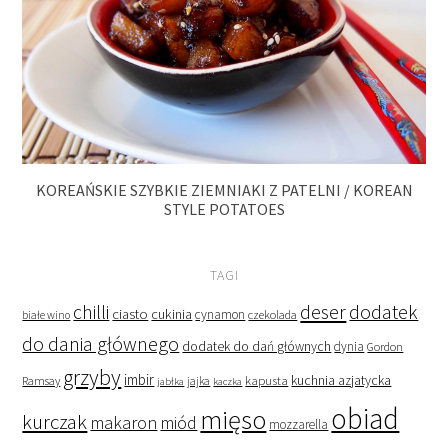
KOREAŃSKIE SZYBKIE ZIEMNIAKI Z PATELNI / KOREAN
STYLE POTATOES
TAGI
deser
dodatek
chilli
ciasto
cukinia
cynamon
czekolada
białe wino
do dania głównego
dodatek do dań głównych
dynia
Gordon
grzyby
imbir
kapusta
kuchnia azjatycka
Ramsay
jabłka
jajka
kaczka
obiad
mięso
kurczak
makaron
miód
mozzarella