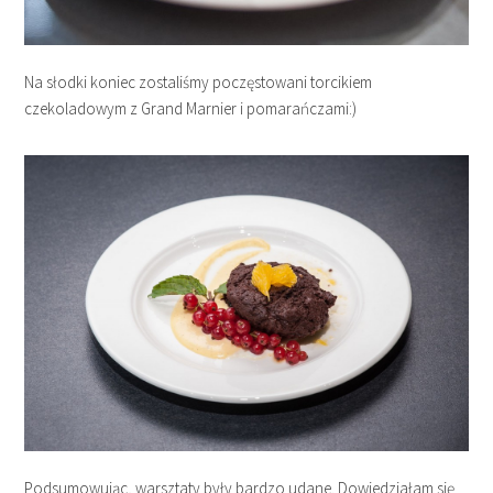
Na słodki koniec zostaliśmy poczęstowani torcikiem
czekoladowym z Grand Marnier i pomarańczami:)
Podsumowując, warsztaty były bardzo udane. Dowiedziałam się