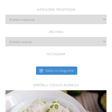
KATEGORIE PRZEPISÓW
Kategorie
przepisów
ARCHIWA
Archiwa
INSTAGRAM
Dodaj na Instagramie
SPRÓBUJ CZEGOŚ NOWEGO