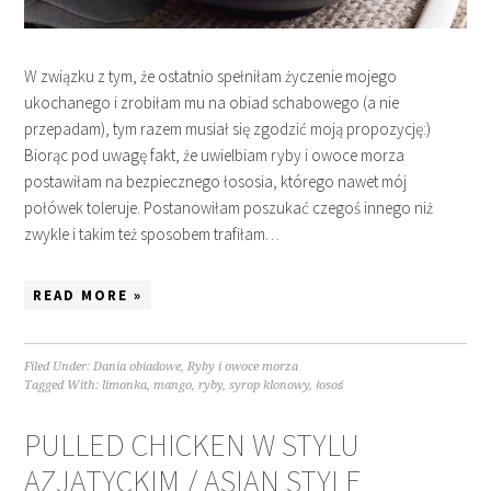
W związku z tym, że ostatnio spełniłam życzenie mojego
ukochanego i zrobiłam mu na obiad schabowego (a nie
przepadam), tym razem musiał się zgodzić moją propozycję:)
Biorąc pod uwagę fakt, że uwielbiam ryby i owoce morza
postawiłam na bezpiecznego łososia, którego nawet mój
połówek toleruje. Postanowiłam poszukać czegoś innego niż
zwykle i takim też sposobem trafiłam…
READ MORE »
Filed Under:
Dania obiadowe
,
Ryby i owoce morza
Tagged With:
limonka
,
mango
,
ryby
,
syrop klonowy
,
łosoś
PULLED CHICKEN W STYLU
AZJATYCKIM / ASIAN STYLE