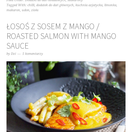
Filed Under:
Dodatki do dań obiadowych
,
Makarony
Tagged With:
chilli
,
dodatek do dań głównych
,
kuchnia azjatycka
,
limonka
,
makaron
,
udon
,
zioła
ŁOSOŚ Z SOSEM Z MANGO /
ROASTED SALMON WITH MANGO
SAUCE
by
Dzi
5 komentarzy