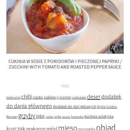
CUKINIA W SOSIE Z POMIDORÓW I PIECZONEJ PAPRYKI /
ZUCCHINI WITH TOMATO AND ROASTED PEPPER SAUCE
TAGI
deser
dodatek
chilli
ciasto
cukinia
cynamon
czekolada
białe wino
do dania głównego
dodatek do dań głównych
dynia
Gordon
grzyby
imbir
kapusta
kuchnia azjatycka
Ramsay
jabłka
jajka
kaczka
obiad
mięso
kurczak
makaron
miód
mozzarella