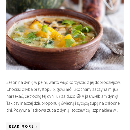
Sezon na dynię w pełni, warto więc korzystać z jej dobrodziejstw.
Chociaż chyba przystopuję, gdyż mój ukochany zaczyna mi już
narzekać, że trochę tej dyni już za dużo 😛 A ja uwielbiam dynię!
Tak czy inaczej dziś proponuję świetną i sycącą zupę na chłodne
dni. Pożywna i zdrowa zupa z dynią, soczewicą i szpinakiem w…
READ MORE »