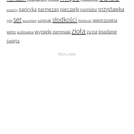
przystawka
pieczarki
papryka
parmezan
pomidor
orzechy
ser
słodkości
wieprzowina
szpinak
ryby
sos sojowy
Wielkanoc
zioła
wypieki
zupa
śniadanie
wino
ziemniaki
wołowina
święta
REKLAMA