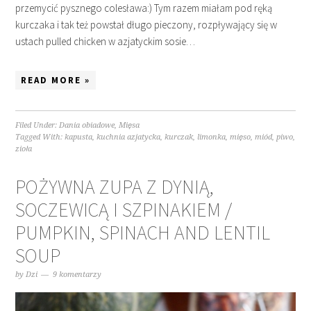
przemycić pysznego colesława:) Tym razem miałam pod ręką
kurczaka i tak też powstał długo pieczony, rozpływający się w
ustach pulled chicken w azjatyckim sosie…
READ MORE »
Filed Under:
Dania obiadowe
,
Mięsa
Tagged With:
kapusta
,
kuchnia azjatycka
,
kurczak
,
limonka
,
mięso
,
miód
,
piwo
,
zioła
POŻYWNA ZUPA Z DYNIĄ,
SOCZEWICĄ I SZPINAKIEM /
PUMPKIN, SPINACH AND LENTIL
SOUP
by
Dzi
9 komentarzy