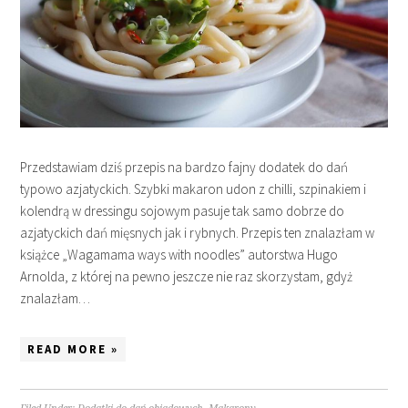
Przedstawiam dziś przepis na bardzo fajny dodatek do dań
typowo azjatyckich. Szybki makaron udon z chilli, szpinakiem i
kolendrą w dressingu sojowym pasuje tak samo dobrze do
azjatyckich dań mięsnych jak i rybnych. Przepis ten znalazłam w
książce „Wagamama ways with noodles” autorstwa Hugo
Arnolda, z której na pewno jeszcze nie raz skorzystam, gdyż
znalazłam…
READ MORE »