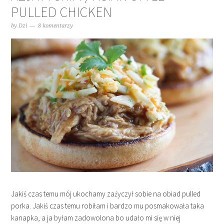
PULLED CHICKEN
by
Dzi
8 komentarzy
Jakiś czas temu mój ukochamy zażyczył sobie na obiad pulled
porka. Jakiś czas temu robiłam i bardzo mu posmakowała taka
kanapka, a ja byłam zadowolona bo udało mi się w niej