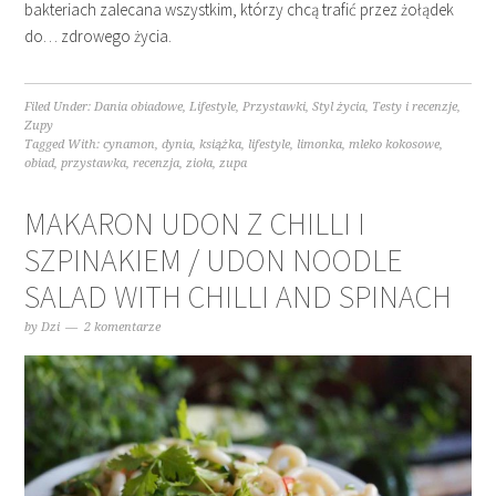
bakteriach zalecana wszystkim, którzy chcą trafić przez żołądek
do… zdrowego życia.
Filed Under:
Dania obiadowe
,
Lifestyle
,
Przystawki
,
Styl życia
,
Testy i recenzje
,
Zupy
Tagged With:
cynamon
,
dynia
,
książka
,
lifestyle
,
limonka
,
mleko kokosowe
,
obiad
,
przystawka
,
recenzja
,
zioła
,
zupa
MAKARON UDON Z CHILLI I
SZPINAKIEM / UDON NOODLE
SALAD WITH CHILLI AND SPINACH
by
Dzi
2 komentarze