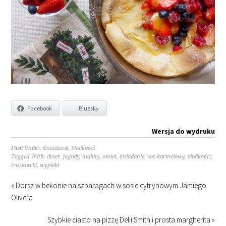
Facebook
Bluesky
Wersja do wydruku
Filed Under:
Śniadanie
,
Słodkości
Tagged With:
deser
,
jagody
,
maliny
,
omlet
,
śniadanie
,
sos karmelowy
,
słodkości
,
truskawki
,
wypieki
« Dorsz w bekonie na szparagach w sosie cytrynowym Jamiego
Olivera
Szybkie ciasto na pizzę Delii Smith i prosta margherita »