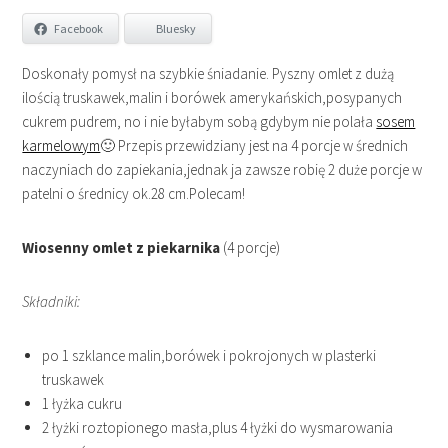
Facebook
Bluesky
Doskonały pomysł na szybkie śniadanie. Pyszny omlet z dużą
ilością truskawek,malin i borówek amerykańskich,posypanych
cukrem pudrem, no i nie byłabym sobą gdybym nie polała
sosem
karmelowym
🙂 Przepis przewidziany jest na 4 porcje w średnich
naczyniach do zapiekania,jednak ja zawsze robię 2 duże porcje w
patelni o średnicy ok.28 cm.Polecam!
Wiosenny omlet z piekarnika
(4 porcje)
Składniki:
po 1 szklance malin,borówek i pokrojonych w plasterki
truskawek
1 łyżka cukru
2 łyżki roztopionego masła,plus 4 łyżki do wysmarowania