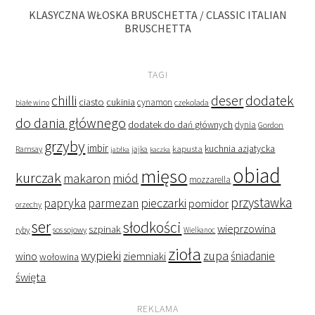
KLASYCZNA WŁOSKA BRUSCHETTA / CLASSIC ITALIAN
BRUSCHETTA
TAGI
deser
dodatek
chilli
ciasto
cukinia
cynamon
czekolada
białe wino
do dania głównego
dodatek do dań głównych
dynia
Gordon
grzyby
imbir
kapusta
kuchnia azjatycka
Ramsay
jabłka
jajka
kaczka
obiad
mięso
kurczak
makaron
miód
mozzarella
przystawka
pieczarki
papryka
parmezan
pomidor
orzechy
ser
słodkości
wieprzowina
szpinak
ryby
sos sojowy
Wielkanoc
zioła
wypieki
zupa
śniadanie
wino
ziemniaki
wołowina
święta
REKLAMA