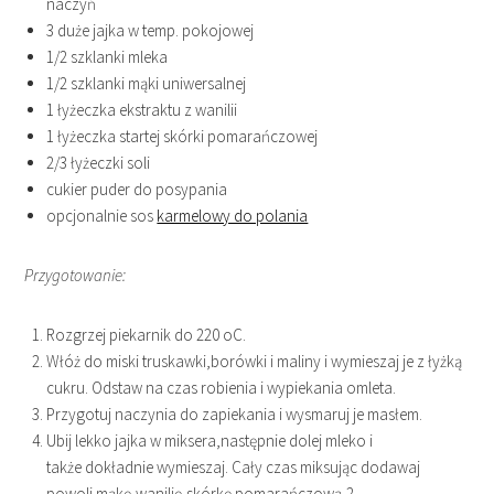
naczyń
3 duże jajka w temp. pokojowej
1/2 szklanki mleka
1/2 szklanki mąki uniwersalnej
1 łyżeczka ekstraktu z wanilii
1 łyżeczka startej skórki pomarańczowej
2/3 łyżeczki soli
cukier puder do posypania
opcjonalnie sos
karmelowy do polania
Przygotowanie:
Rozgrzej piekarnik do 220 oC.
Włóż do miski truskawki,borówki i maliny i wymieszaj je z łyżką
cukru. Odstaw na czas robienia i wypiekania omleta.
Przygotuj naczynia do zapiekania i wysmaruj je masłem.
Ubij lekko jajka w miksera,następnie dolej mleko i
także dokładnie wymieszaj. Cały czas miksując dodawaj
powoli mąkę,wanilię,skórkę pomarańczową,2