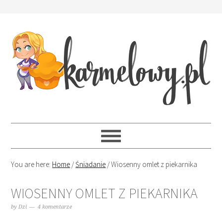
You are here:
Home
/
Śniadanie
/
Wiosenny omlet z piekarnika
WIOSENNY OMLET Z PIEKARNIKA
by
Dzi
4 komentarze