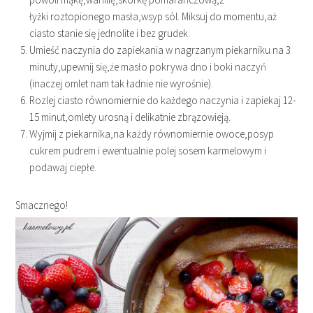
łyżki roztopionego masła,wsyp sól. Miksuj do momentu,aż
ciasto stanie się jednolite i bez grudek.
Umieść naczynia do zapiekania w nagrzanym piekarniku na 3
minuty,upewnij się,że masło pokrywa dno i boki naczyń
(inaczej omlet nam tak ładnie nie wyrośnie).
Rozlej ciasto równomiernie do każdego naczynia i zapiekaj 12-
15 minut,omlety urosną i delikatnie zbrązowieją.
Wyjmij z piekarnika,na każdy równomiernie owoce,posyp
cukrem pudrem i ewentualnie polej sosem karmelowym i
podawaj ciepłe.
Smacznego!