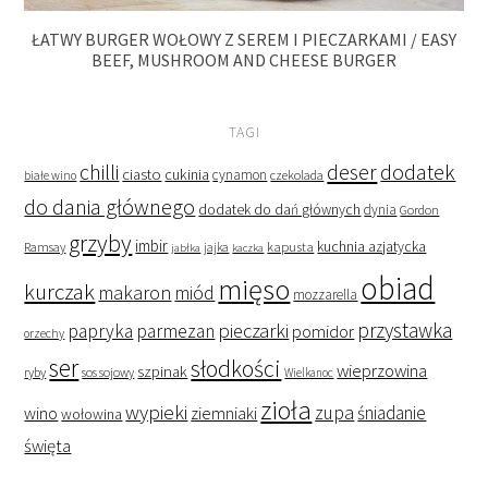
ŁATWY BURGER WOŁOWY Z SEREM I PIECZARKAMI / EASY
BEEF, MUSHROOM AND CHEESE BURGER
TAGI
deser
dodatek
chilli
ciasto
cukinia
cynamon
czekolada
białe wino
do dania głównego
dodatek do dań głównych
dynia
Gordon
grzyby
imbir
kapusta
kuchnia azjatycka
Ramsay
jabłka
jajka
kaczka
obiad
mięso
kurczak
makaron
miód
mozzarella
przystawka
pieczarki
papryka
parmezan
pomidor
orzechy
ser
słodkości
wieprzowina
szpinak
ryby
sos sojowy
Wielkanoc
zioła
wypieki
zupa
śniadanie
wino
ziemniaki
wołowina
święta