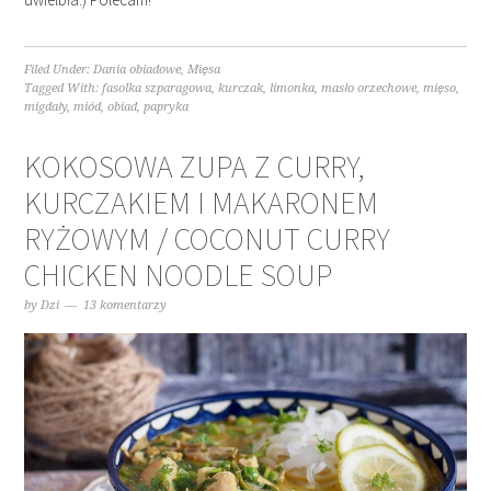
Filed Under:
Dania obiadowe
,
Mięsa
Tagged With:
fasolka szparagowa
,
kurczak
,
limonka
,
masło orzechowe
,
mięso
,
migdały
,
miód
,
obiad
,
papryka
KOKOSOWA ZUPA Z CURRY,
KURCZAKIEM I MAKARONEM
RYŻOWYM / COCONUT CURRY
CHICKEN NOODLE SOUP
by
Dzi
13 komentarzy