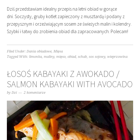
Dziś przedstawiam idealny przepis na letni obiad w gorące
dni. Soczysty, gruby kotlet zapieczony z musztardą i podany z
przepysznym i orzeźwiającym sosem ze świeżych malin i kolendry.
Szybki i łatwy do zrobienia obiad dla zapracowanych. Polecam!
Filed Under:
Dania obiadowe
,
Mięsa
Tagged With:
limonka
,
maliny
,
mięso
,
obiad
,
schab
,
sos sojowy
,
wieprzowina
ŁOSOŚ KABAYAKI Z AWOKADO /
SALMON KABAYAKI WITH AVOCADO
by
Dzi
2 komentarze