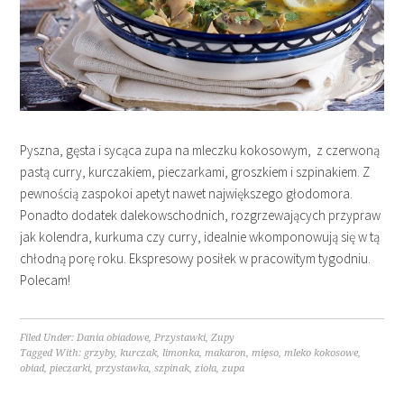
Pyszna, gęsta i sycąca zupa na mleczku kokosowym, z czerwoną
pastą curry, kurczakiem, pieczarkami, groszkiem i szpinakiem. Z
pewnością zaspokoi apetyt nawet największego głodomora.
Ponadto dodatek dalekowschodnich, rozgrzewających przypraw
jak kolendra, kurkuma czy curry, idealnie wkomponowują się w tą
chłodną porę roku. Ekspresowy posiłek w pracowitym tygodniu.
Polecam!
Filed Under:
Dania obiadowe
,
Przystawki
,
Zupy
Tagged With:
grzyby
,
kurczak
,
limonka
,
makaron
,
mięso
,
mleko kokosowe
,
obiad
,
pieczarki
,
przystawka
,
szpinak
,
zioła
,
zupa