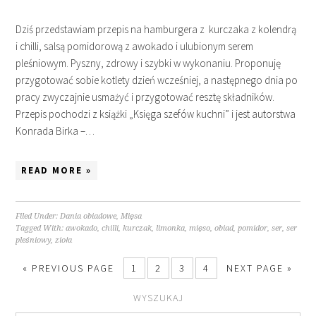
Dziś przedstawiam przepis na hamburgera z kurczaka z kolendrą
i chilli, salsą pomidorową z awokado i ulubionym serem
pleśniowym. Pyszny, zdrowy i szybki w wykonaniu. Proponuję
przygotować sobie kotlety dzień wcześniej, a następnego dnia po
pracy zwyczajnie usmażyć i przygotować resztę składników.
Przepis pochodzi z książki „Księga szefów kuchni” i jest autorstwa
Konrada Birka –…
READ MORE »
Filed Under:
Dania obiadowe
,
Mięsa
Tagged With:
awokado
,
chilli
,
kurczak
,
limonka
,
mięso
,
obiad
,
pomidor
,
ser
,
ser
pleśniowy
,
zioła
« PREVIOUS PAGE
1
2
3
4
NEXT PAGE »
WYSZUKAJ