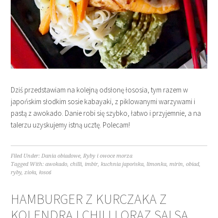
Dziś przedstawiam na kolejną odsłonę łososia, tym razem w
japońskim słodkim sosie kabayaki, z piklowanymi warzywami i
pastą z awokado. Danie robi się szybko, łatwo i przyjemnie, a na
talerzu uzyskujemy istną ucztę. Polecam!
Filed Under:
Dania obiadowe
,
Ryby i owoce morza
Tagged With:
awokado
,
chilli
,
imbir
,
kuchnia japońska
,
limonka
,
mirin
,
obiad
,
ryby
,
zioła
,
łosoś
HAMBURGER Z KURCZAKA Z
KOLENDRĄ I CHILLI ORAZ SALSĄ