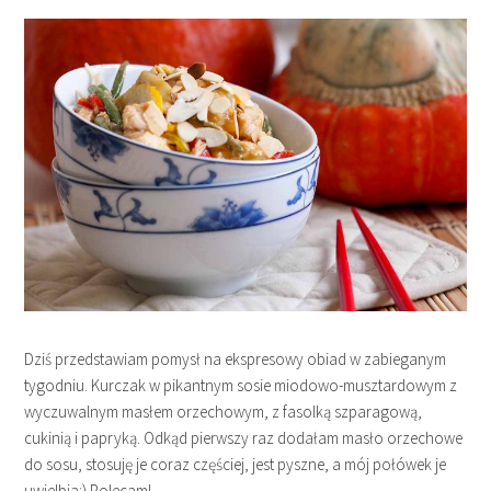
Dziś przedstawiam pomysł na ekspresowy obiad w zabieganym
tygodniu. Kurczak w pikantnym sosie miodowo-musztardowym z
wyczuwalnym masłem orzechowym, z fasolką szparagową,
cukinią i papryką. Odkąd pierwszy raz dodałam masło orzechowe
do sosu, stosuję je coraz częściej, jest pyszne, a mój połówek je
uwielbia:) Polecam!