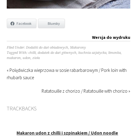
Facebook
Bluesky
Wersja do wydruku
Filed Under:
Dodatki do dań obiadowych
,
Makarony
Tagged With:
chilli
,
dodatek do dań głównych
,
kuchnia azjatycka
,
limonka
,
makaron
,
udon
,
zioła
« Polędwiczka wieprzowa w sosie rabarbarowym / Pork loin with
rhubarb sauce
Ratatouille z chorizo / Ratatouille with chorizo »
TRACKBACKS
Makaron udon z chilli i szpinakiem / Udon noodle