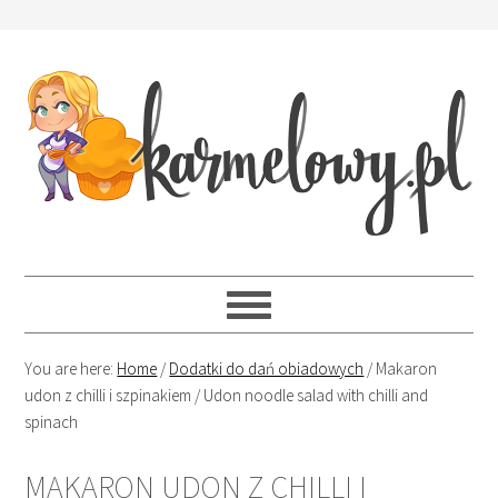
You are here:
Home
/
Dodatki do dań obiadowych
/
Makaron
udon z chilli i szpinakiem / Udon noodle salad with chilli and
spinach
MAKARON UDON Z CHILLI I