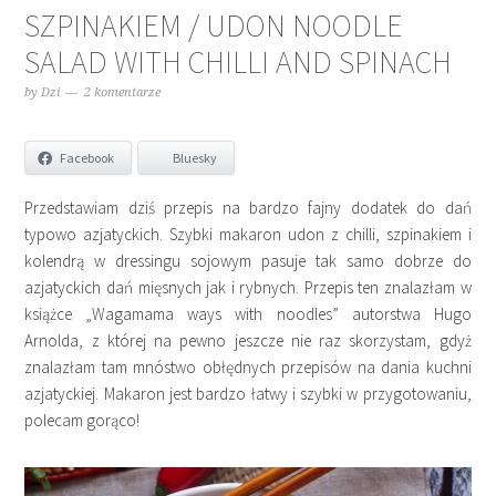
SZPINAKIEM / UDON NOODLE
SALAD WITH CHILLI AND SPINACH
by
Dzi
2 komentarze
Facebook
Bluesky
Przedstawiam dziś przepis na bardzo fajny dodatek do dań
typowo azjatyckich. Szybki makaron udon z chilli, szpinakiem i
kolendrą w dressingu sojowym pasuje tak samo dobrze do
azjatyckich dań mięsnych jak i rybnych. Przepis ten znalazłam w
książce „Wagamama ways with noodles” autorstwa Hugo
Arnolda, z której na pewno jeszcze nie raz skorzystam, gdyż
znalazłam tam mnóstwo obłędnych przepisów na dania kuchni
azjatyckiej. Makaron jest bardzo łatwy i szybki w przygotowaniu,
polecam gorąco!