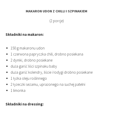
MAKARON UDON Z CHILLI I SZPINAKIEM
(2 porcje)
Składniki na makaron:
150 g makaronu udon
1 czerwona papryczka chili, drobno posiekana
2 dymki, drobno posiekane
duża garść liści szpinaku baby
duża garść kolendry, liście i łodygi drobno posiekane
1 łyżka oleju roślinnego
2 łyżeczki sezamu, uprażonego na suchej patelni
1 limonka
Składniki na dressing: