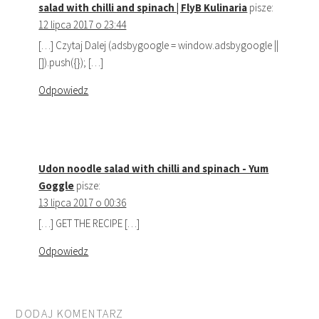
salad with chilli and spinach | FlyB Kulinaria
pisze:
12 lipca 2017 o 23:44
[…] Czytaj Dalej (adsbygoogle = window.adsbygoogle ||
[]).push({}); […]
Odpowiedz
Udon noodle salad with chilli and spinach - Yum
Goggle
pisze:
13 lipca 2017 o 00:36
[…] GET THE RECIPE […]
Odpowiedz
DODAJ KOMENTARZ