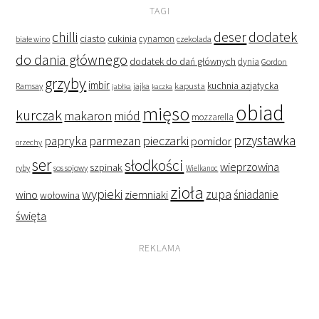
TAGI
deser
dodatek
chilli
ciasto
cukinia
cynamon
czekolada
białe wino
do dania głównego
dodatek do dań głównych
dynia
Gordon
grzyby
imbir
kapusta
kuchnia azjatycka
Ramsay
jabłka
jajka
kaczka
obiad
mięso
kurczak
makaron
miód
mozzarella
przystawka
pieczarki
papryka
parmezan
pomidor
orzechy
ser
słodkości
wieprzowina
szpinak
ryby
sos sojowy
Wielkanoc
zioła
wypieki
zupa
śniadanie
wino
ziemniaki
wołowina
święta
REKLAMA