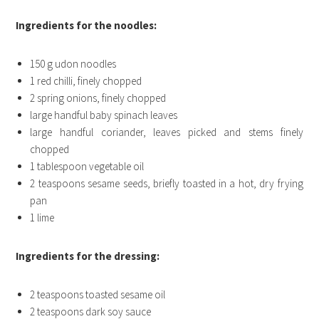
Ingredients for the noodles:
150 g udon noodles
1 red chilli, finely chopped
2 spring onions, finely chopped
large handful baby spinach leaves
large handful coriander, leaves picked and stems finely
chopped
1 tablespoon vegetable oil
2 teaspoons sesame seeds, briefly toasted in a hot, dry frying
pan
1 lime
Ingredients for the dressing:
2 teaspoons toasted sesame oil
2 teaspoons dark soy sauce