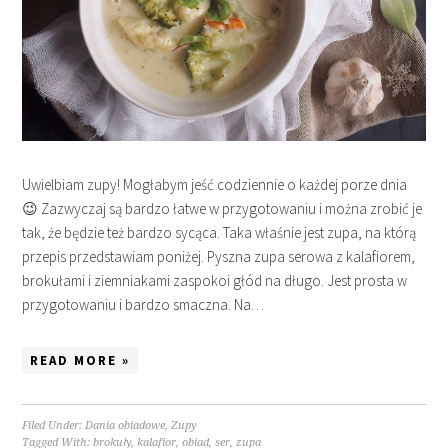
Uwielbiam zupy! Mogłabym jeść codziennie o każdej porze dnia
😉 Zazwyczaj są bardzo łatwe w przygotowaniu i można zrobić je
tak, że będzie też bardzo sycąca. Taka właśnie jest zupa, na którą
przepis przedstawiam poniżej. Pyszna zupa serowa z kalafiorem,
brokułami i ziemniakami zaspokoi głód na długo. Jest prosta w
przygotowaniu i bardzo smaczna. Na…
READ MORE »
Filed Under:
Dania obiadowe
,
Zupy
Tagged With:
brokuły
,
kalafior
,
obiad
,
ser
,
zupa