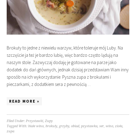
Brokuły to jedne z niewielu warzyw, które toleruje mój Luby. Na
szczęście ja też je bardzo lubię, więc bardzo często lądują na
naszym stole. Zazwyczaj dodaję je gotowane na parze jako
dodatek do dań głównych, jednak dzisiaj przedstawiam Wam inny
sposób na ich wykorzystanie. Pyszna zupa z brokułami i
pieczarkami, z dodatkiem sera z pewnością…
READ MORE »
Filed Under:
Przystawki
,
Zupy
Tagged With:
białe wino
,
brokuły
,
grzyby
,
obiad
,
pzystawka
,
ser
,
wino
,
zioła
,
zupa