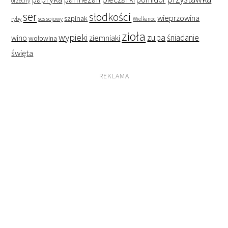
orzechy
ser
słodkości
wieprzowina
szpinak
ryby
sos sojowy
Wielkanoc
zioła
wypieki
zupa
śniadanie
wino
ziemniaki
wołowina
święta
REKLAMA