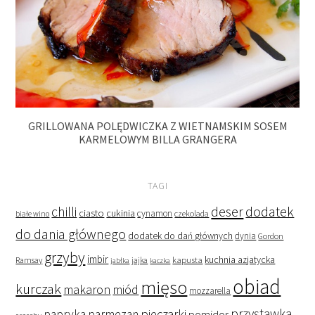
GRILLOWANA POLĘDWICZKA Z WIETNAMSKIM SOSEM
KARMELOWYM BILLA GRANGERA
TAGI
deser
dodatek
chilli
ciasto
cukinia
cynamon
czekolada
białe wino
do dania głównego
dodatek do dań głównych
dynia
Gordon
grzyby
imbir
kapusta
kuchnia azjatycka
Ramsay
jabłka
jajka
kaczka
obiad
mięso
kurczak
makaron
miód
mozzarella
przystawka
pieczarki
papryka
parmezan
pomidor