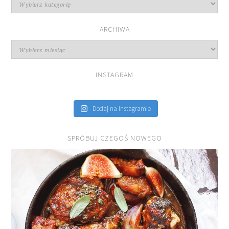
przepisów
ARCHIWA
Archiwa
INSTAGRAM
Dodaj na Instagramie
SPRÓBUJ CZEGOŚ NOWEGO