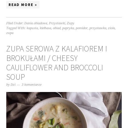
READ MORE »
Filed Under:
Dania obiadowe
,
Przystawki
,
Zupy
Tagged With:
kapusta
,
kiełbasa
,
obiad
,
papryka
,
pomidor
,
przystawka
,
zioła
,
zupa
ZUPA SEROWA Z KALAFIOREM I
BROKUŁAMI / CHEESY
CAULIFLOWER AND BROCCOLI
SOUP
by
Dzi
3 komentarze