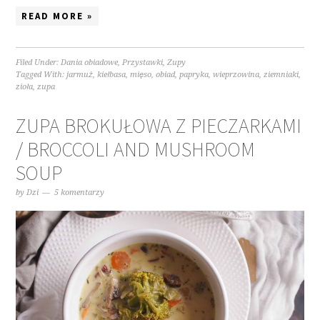
READ MORE »
Filed Under:
Dania obiadowe
,
Przystawki
,
Zupy
Tagged With:
jarmuż
,
kiełbasa
,
mięso
,
obiad
,
papryka
,
wieprzowina
,
ziemniaki
,
zioła
,
zupa
ZUPA BROKUŁOWA Z PIECZARKAMI
/ BROCCOLI AND MUSHROOM
SOUP
by
Dzi
5 komentarzy