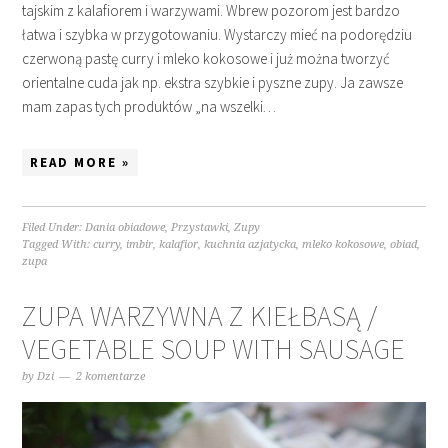
tajskim z kalafiorem i warzywami. Wbrew pozorom jest bardzo
łatwa i szybka w przygotowaniu. Wystarczy mieć na podorędziu
czerwoną pastę curry i mleko kokosowe i już można tworzyć
orientalne cuda jak np. ekstra szybkie i pyszne zupy. Ja zawsze
mam zapas tych produktów „na wszelki…
READ MORE »
Filed Under:
Dania obiadowe
,
Przystawki
,
Zupy
Tagged With:
curry
,
imbir
,
kalafior
,
kuchnia azjatycka
,
mleko kokosowe
,
obiad
,
zupa
ZUPA WARZYWNA Z KIEŁBASĄ /
VEGETABLE SOUP WITH SAUSAGE
by
Dzi
2 komentarze