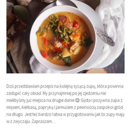
Dziś przedstawiam przepis na kolejną sycącą zupę, która powinna
zastąpić cały obiad. My przynajmniej po jej zjedzeniu nie
mielibyśmy już miejsca na drugie danie 😉 Gęsta i pożywna zupa z
mięsem, kiełbasą, papryką i jarmużem z pewnością zaspokoi głód
na długo. Jest też bardzo łatwa w przygotowaniu jak to zupy mają
w z zwyczaju. Zapraszam…