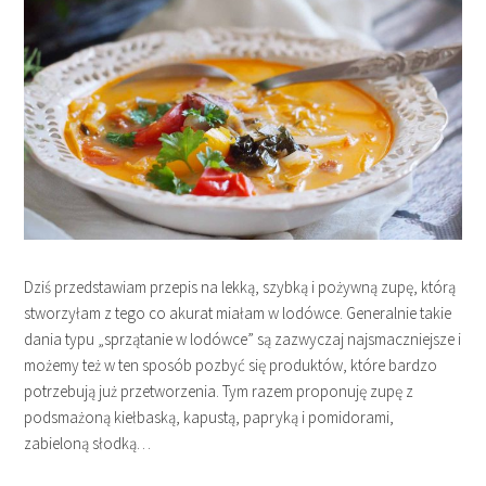
Dziś przedstawiam przepis na lekką, szybką i pożywną zupę, którą
stworzyłam z tego co akurat miałam w lodówce. Generalnie takie
dania typu „sprzątanie w lodówce” są zazwyczaj najsmaczniejsze i
możemy też w ten sposób pozbyć się produktów, które bardzo
potrzebują już przetworzenia. Tym razem proponuję zupę z
podsmażoną kiełbaską, kapustą, papryką i pomidorami,
zabieloną słodką…