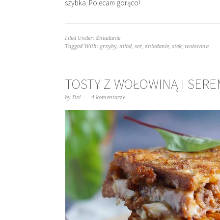
szybka. Polecam gorąco!
Filed Under:
Śniadanie
Tagged With:
grzyby
,
miód
,
ser
,
śniadanie
,
stek
,
wołowina
TOSTY Z WOŁOWINĄ I SERE
by
Dzi
4 komentarze