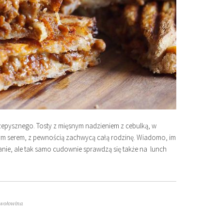
zepysznego. Tosty z mięsnym nadzieniem z cebulką, w
ym serem, z pewnością zachwycą całą rodzinę. Wiadomo, im
adanie, ale tak samo cudownie sprawdzą się także na lunch
wołowina