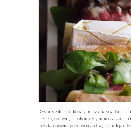
Dziś prezentuję doskonały pomysł na śniadanie, lu
stekiem, cudownymi balsamicznymi pieczarkami, s
musztardowym z pewnością zachwycą każdego. Jes