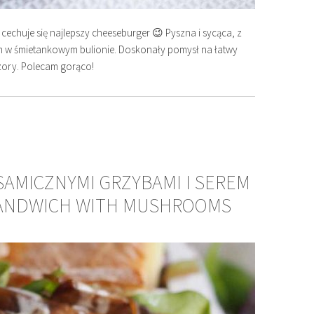
echuje się najlepszy cheeseburger 😉 Pyszna i sycąca, z
 w śmietankowym bulionie. Doskonały pomysł na łatwy
czory. Polecam gorąco!
SAMICZNYMI GRZYBAMI I SEREM
SANDWICH WITH MUSHROOMS