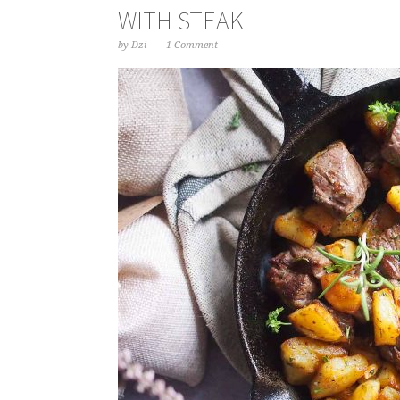
WITH STEAK
by
Dzi
1 Comment