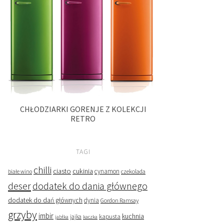
CHŁODZIARKI GORENJE Z KOLEKCJI
RETRO
TAGI
chilli
ciasto
cukinia
cynamon
czekolada
białe wino
deser
dodatek do dania głównego
dodatek do dań głównych
dynia
Gordon Ramsay
grzyby
imbir
kapusta
kuchnia
jabłka
jajka
kaczka