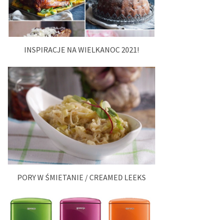
INSPIRACJE NA WIELKANOC 2021!
PORY W ŚMIETANIE / CREAMED LEEKS