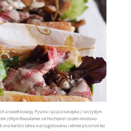
nch a nawet kolację. Pyszna i sycąca kanapka z soczystym
erem żółtym Maasdamer od Hochland i sosem miodowo-
t ona bardzo łatwa w przygotowaniu i wbrew pozorom też