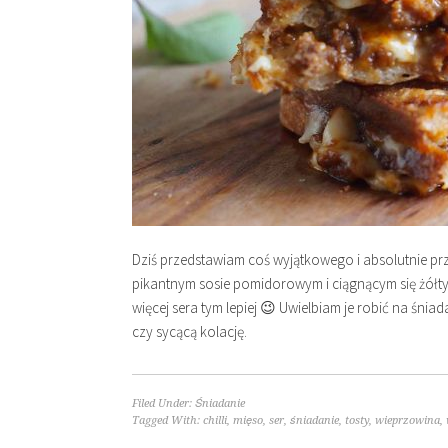
Dziś przedstawiam coś wyjątkowego i absolutnie pr
pikantnym sosie pomidorowym i ciągnącym się żółt
więcej sera tym lepiej 😉 Uwielbiam je robić na śni
czy sycącą kolację.
Filed Under:
Śniadanie
Tagged With:
chilli
,
mięso
,
ser
,
śniadanie
,
tosty
,
wieprzowina
,