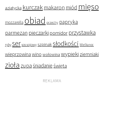
mięso
kurczak
makaron
miód
azjatycka
obiad
papryka
mozzarella
orzechy
przystawka
pieczarki
parmezan
pomidor
ser
słodkości
szpinak
ryby
sos sojowy
Wielkanoc
wypieki
wieprzowina
wino
ziemniaki
wołowina
zioła
zupa
śniadanie
święta
REKLAMA