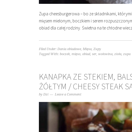
Zupa cheesburgerowa – bo ze składnikami, którymi c
mięsem mielonym, boczkiem i serem rozpuszczonym
obiad dla całej rodziny. Świetna na te chłodne wie
Filed Under:
Dania obiadowe
,
Mięsa
,
Zupy
Tagged With:
boczek
,
mięso
,
obiad
,
ser
,
wołowina
,
zioła
,
zupa
KANAPKA ZE STEKIEM, BAL
ŻÓŁTYM / CHEESY STEAK 
by
Dzi
Leave a Comment