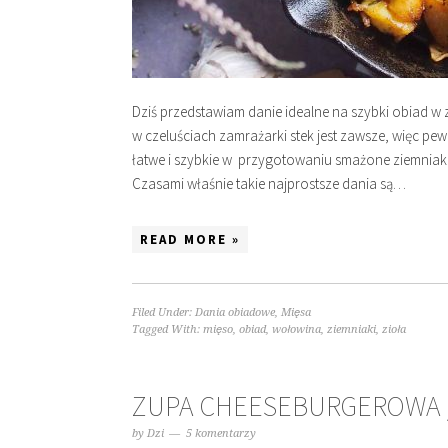
Dziś przedstawiam danie idealne na szybki obiad 
w czeluściach zamrażarki stek jest zawsze, więc p
łatwe i szybkie w przygotowaniu smażone ziemniaki z
Czasami właśnie takie najprostsze dania są…
READ MORE »
Filed Under:
Dania obiadowe
,
Mięsa
Tagged With:
mięso
,
obiad
,
wołowina
,
ziemniaki
,
zioła
ZUPA CHEESEBURGEROWA 
by
Dzi
5 komentarzy