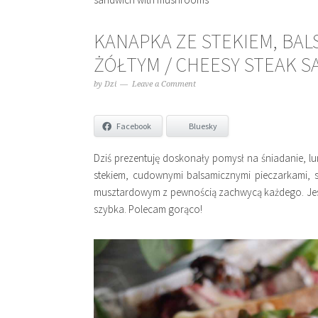
KANAPKA ZE STEKIEM, BAL
ŻÓŁTYM / CHEESY STEAK 
by
Dzi
Leave a Comment
Facebook
Bluesky
Dziś prezentuję doskonały pomysł na śniadanie, l
stekiem, cudownymi balsamicznymi pieczarkami,
musztardowym z pewnością zachwycą każdego. Jes
szybka. Polecam gorąco!