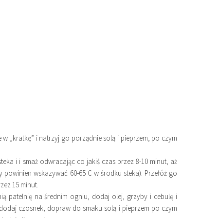
e w „kratkę” i natrzyj go porządnie solą i pieprzem, po czym
teka i i smaż odwracając co jakiś czas przez 8-10 minut, aż
 powinien wskazywać 60-65 C w środku steka). Przełóż go
zez 15 minut.
 patelnię na średnim ogniu, dodaj olej, grzyby i cebulę i
 dodaj czosnek, dopraw do smaku solą i pieprzem po czym