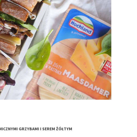
MICZNYMI GRZYBAMI I SEREM ŻÓŁTYM