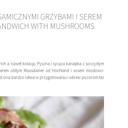
SAMICZNYMI GRZYBAMI I SEREM
SANDWICH WITH MUSHROOMS
unch a nawet kolację. Pyszna i sycąca kanapka z soczystym
 serem żółtym Maasdamer od Hochland i sosem miodowo-
t ona bardzo łatwa w przygotowaniu i wbrew pozorom też