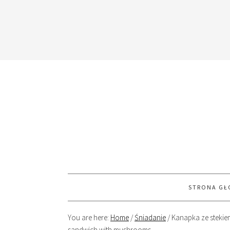
STRONA G
You are here:
Home
/
Śniadanie
/
Kanapka ze stekiem
sandwich with mushrooms