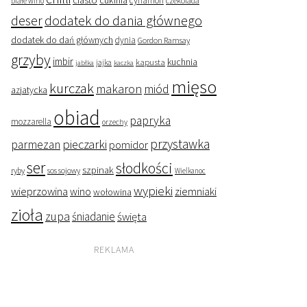
ciasto
cukinia
cynamon
czekolada
białe wino
deser
dodatek do dania głównego
dodatek do dań głównych
dynia
Gordon Ramsay
grzyby
imbir
kapusta
kuchnia
jabłka
jajka
kaczka
mięso
kurczak
makaron
miód
azjatycka
obiad
papryka
mozzarella
orzechy
przystawka
pieczarki
parmezan
pomidor
ser
słodkości
szpinak
ryby
sos sojowy
Wielkanoc
wypieki
wieprzowina
wino
ziemniaki
wołowina
zioła
zupa
śniadanie
święta
REKLAMA