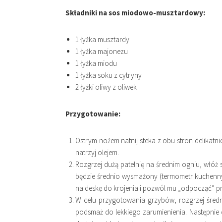
Składniki na sos miodowo-musztardowy:
1 łyżka musztardy
1 łyżka majonezu
1 łyżka miodu
1 łyżka soku z cytryny
2 łyżki oliwy z oliwek
Przygotowanie:
Ostrym nożem natnij steka z obu stron delikatni
natrzyj olejem.
Rozgrzej dużą patelnię na średnim ogniu, włóż s
będzie średnio wysmażony (termometr kuchenny
na deskę do krojenia i pozwól mu „odpocząć” pr
W celu przygotowania grzybów, rozgrzej średnią
podsmaż do lekkiego zarumienienia. Następnie