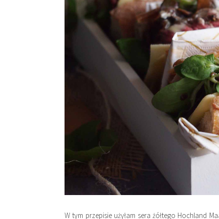
W tym przepisie użyłam sera żółtego Hochland Ma