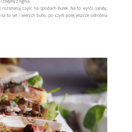
 zdejmij z ognia.
 i rozsmaruj część na spodach bułek. Na to wyłóż sałatę,
 na to ser i wierzch bułki, po czym polej jeszcze odrobiną