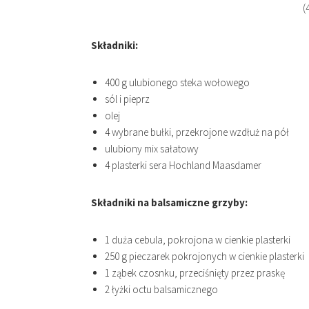
(
Składniki:
400 g ulubionego steka wołowego
sól i pieprz
olej
4 wybrane bułki, przekrojone wzdłuż na pół
ulubiony mix sałatowy
4 plasterki sera Hochland Maasdamer
Składniki na balsamiczne grzyby:
1 duża cebula, pokrojona w cienkie plasterki
250 g pieczarek pokrojonych w cienkie plasterki
1 ząbek czosnku, przeciśnięty przez praskę
2 łyżki octu balsamicznego