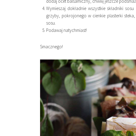
dodaj ocet balsamiczny, chwilę jeszcze podsmaż i
Wymieszaj dokładnie wszystkie składniki sosu
grzyby, pokrojonego w cienkie plasterki steka,
sosu.
Podawaj natychmiast!
Smacznego!