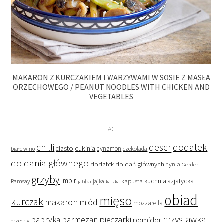
MAKARON Z KURCZAKIEM I WARZYWAMI W SOSIE Z MASŁA
ORZECHOWEGO / PEANUT NOODLES WITH CHICKEN AND
VEGETABLES
TAGI
deser
dodatek
chilli
ciasto
cukinia
cynamon
czekolada
białe wino
do dania głównego
dodatek do dań głównych
dynia
Gordon
grzyby
imbir
kapusta
kuchnia azjatycka
Ramsay
jabłka
jajka
kaczka
obiad
mięso
kurczak
makaron
miód
mozzarella
przystawka
pieczarki
papryka
parmezan
pomidor
orzechy