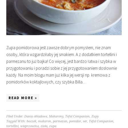
Zupa pomidorowa jest zawsze dobrym pomysłem, nie znam
osoby, która wzgardziłaby jej smakiem. A z dodatkiem tortellini i
parmezanu to już bajka! Co więcej, jest bardzo łatwa i szybka w
przygotowaniu i poradzi sobie z jej przygotowaniem dosłownie
każdy. Na moim blogu mam już kilka jej wersji np. kremowa z
pomidorków koktajlowych, czy szybka Billa…
READ MORE »
Filed Under:
Dania obiadowe
,
Makarony
,
Tefal Companion
,
Zupy
Tagged With:
boczek
,
makaron
,
parmezan
,
pomidor
,
ser
,
Tefal Companion
,
tortellini
,
wieprzowina
,
zioła
,
zupa