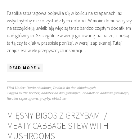
Fasolka szparagowa pojawiła się w końcu na straganach, aż
wstyd byłoby nie korzystać z tych dobroci. W moim domu wszyscy
na szczęście ją uwielbiają więc są teraz bardzo częstym dodatkiem
dań głównych. Szczególnie w wersji gotowanej na parze, z bułką
tartą czy tak jak w przepisie poniżej, w wersji zapiekanej. Tutaj
znajdziesz wiele przepysznych inspiracji…
READ MORE »
Filed Under:
Dania obiadowe
,
Dodatki do dań obiadowych
Tagged With:
boczek
,
dodatek do dań głównych
,
dodatek do dodania głównego
,
fasolka szparagowa
,
grzyby
,
obiad
,
ser
MIĘSNY BIGOS Z GRZYBAMI /
MEATY CABBAGE STEW WITH
MUSHROOMS