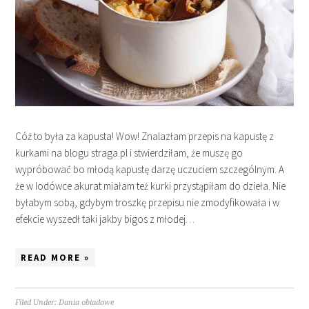
Cóż to była za kapusta! Wow! Znalazłam przepis na kapustę z
kurkami na blogu straga.pl i stwierdziłam, że muszę go
wypróbować bo młodą kapustę darzę uczuciem szczególnym. A
że w lodówce akurat miałam też kurki przystąpiłam do dzieła. Nie
byłabym sobą, gdybym troszkę przepisu nie zmodyfikowała i w
efekcie wyszedł taki jakby bigos z młodej…
READ MORE »
Filed Under:
Dania obiadowe