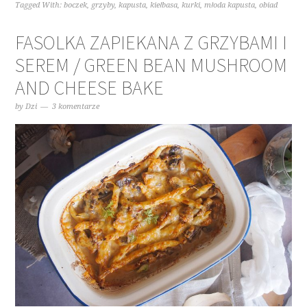
Tagged With:
boczek
,
grzyby
,
kapusta
,
kiełbasa
,
kurki
,
młoda kapusta
,
obiad
FASOLKA ZAPIEKANA Z GRZYBAMI I
SEREM / GREEN BEAN MUSHROOM
AND CHEESE BAKE
by
Dzi
3 komentarze