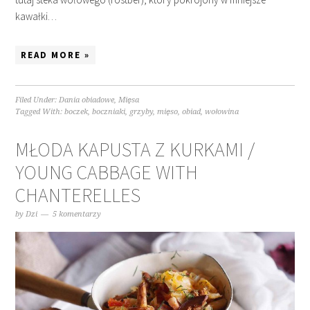
kawałki…
READ MORE »
Filed Under:
Dania obiadowe
,
Mięsa
Tagged With:
boczek
,
boczniaki
,
grzyby
,
mięso
,
obiad
,
wołowina
MŁODA KAPUSTA Z KURKAMI /
YOUNG CABBAGE WITH
CHANTERELLES
by
Dzi
5 komentarzy