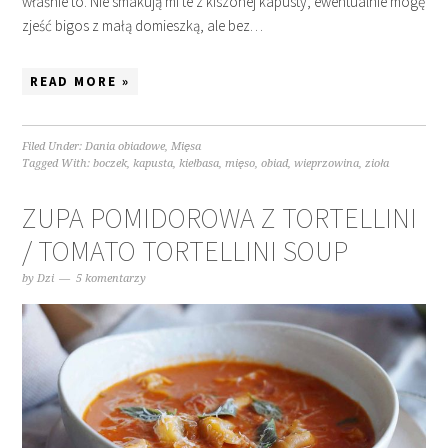
właśnie to. Nie smakują mi te z kiszonej kapusty, ewentualnie mogę
zjeść bigos z małą domieszką, ale bez…
READ MORE »
Filed Under:
Dania obiadowe
,
Mięsa
Tagged With:
boczek
,
kapusta
,
kiełbasa
,
mięso
,
obiad
,
wieprzowina
,
zioła
ZUPA POMIDOROWA Z TORTELLINI
/ TOMATO TORTELLINI SOUP
by
Dzi
5 komentarzy