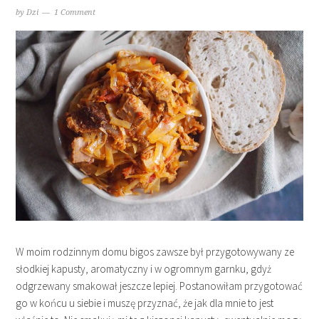
by
Dzi
1 Comment
W moim rodzinnym domu bigos zawsze był przygotowywany ze
słodkiej kapusty, aromatyczny i w ogromnym garnku, gdyż
odgrzewany smakował jeszcze lepiej. Postanowiłam przygotować
go w końcu u siebie i muszę przyznać, że jak dla mnie to jest