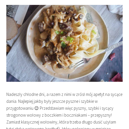
Nadeszły chłodne dni, a razem z nimi w zrósł mój apetyt na sycące
dania. Najlepiej jakby były jeszcze pyszne i szybkie w
przygotowaniu 😉 Przedstawiam więc pyszny, szybki i sycący
strogonow wołowy z boczkiem i boczniakami – przepyszny!
Zamiast klasycznej wołowiny, która trzeba długo dusić użyłam
tutaj steka wołowego (rostbef), który pokrojony w mniejsze