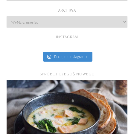
przepisów
ARCHIWA
Archiwa
INSTAGRAM
Dodaj na Instagramie
SPRÓBUJ CZEGOŚ NOWEGO