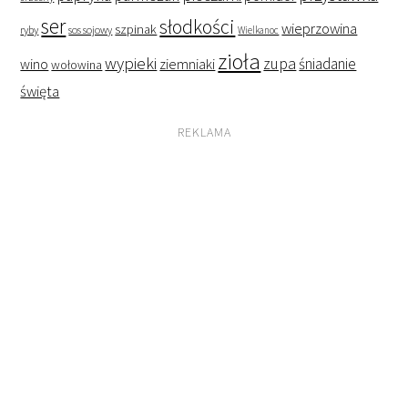
ser
słodkości
wieprzowina
szpinak
ryby
sos sojowy
Wielkanoc
zioła
wypieki
zupa
śniadanie
wino
ziemniaki
wołowina
święta
REKLAMA