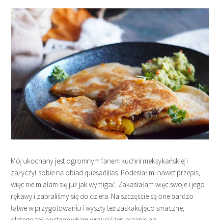
Mój ukochany jest ogromnym fanem kuchni meksykańskiej i
zażyczył sobie na obiad quesadillas. Podesłał mi nawet przepis,
więc nie miałam się już jak wymigać. Zakasłałam więc swoje i jego
rękawy i zabraliśmy się do dzieła. Na szczęście są one bardzo
łatwe w przygotowaniu i wyszły też zaskakująco smaczne,
dlatego też postanowiłam wrzucić ten przepis na…