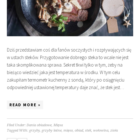
Dziś przedstawiam coś dla fanów soczystych i rozpływających się
w ustach steków. Przygotowanie dobrego steka to wcale nie jest
taka skomplikowana sprawa. Sekret tkwi tylko w tym, żeby na
bieżąco wiedzieć jaka jest temperatura w środku. W tym celu
zakupiłam termometr kuchenny z sondą, który po osiągnięciu
odpowiedniej ustawionej temperatury daje znać, że stek jest…
READ MORE »
Filed Under:
Dania obiadowe
,
Mięsa
Tagged With:
grzyby
,
grzyby leśne
,
mięso
,
obiad
,
stek
,
wołowina
,
zioła