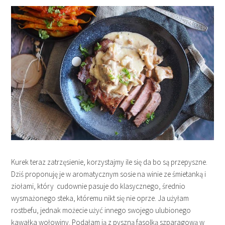
Kurek teraz zatrzęsienie, korzystajmy ile się da bo są przepyszne.
Dziś proponuję je w aromatycznym sosie na winie ze śmietanką i
ziołami, który cudownie pasuje do klasycznego, średnio
wysmażonego steka, któremu nikt się nie oprze. Ja użyłam
rostbefu, jednak możecie użyć innego swojego ulubionego
kawałka wołowiny. Podałam ją z pyszną fasolką szparagową w