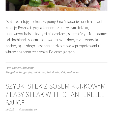
Dziś prezentuję doskonały pomysł na śniadanie, lunch a nawet
kolację. Pyszna i sycąca kanapka z soczystym stekiem,
cudownymi balsamicznymi pieczarkami, serem żółtym Maasdamer
od Hochland i sosem miodowo-musztardowym z pewnością
zachwycą każdego. Jest ona bardzo łatwa w przygotowaniu i
wbrew pozorom też szybka. Polecam gorąco!
Filed Under:
Śniadanie
Tagged With:
grzyby
,
miód
,
ser
,
śniadanie
,
stek
,
wołowina
SZYBKI STEK Z SOSEM KURKOWYM
/ EASY STEAK WITH CHANTERELLE
SAUCE
by
Dzi
4 komentarze