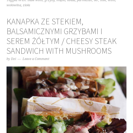
Tagged With:
białe wino
,
grzyby
,
mięso
,
obiad
,
parmezan
,
ser
,
stek
,
wino
,
wołowina
,
zioła
KANAPKA ZE STEKIEM,
BALSAMICZNYMI GRZYBAMI I
SEREM ŻÓŁTYM / CHEESY STEAK
SANDWICH WITH MUSHROOMS
by
Dzi
Leave a Comment