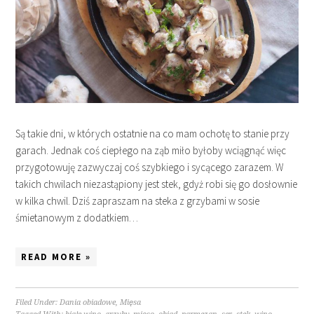
Są takie dni, w których ostatnie na co mam ochotę to stanie przy
garach. Jednak coś ciepłego na ząb miło byłoby wciągnąć więc
przygotowuję zazwyczaj coś szybkiego i sycącego zarazem. W
takich chwilach niezastąpiony jest stek, gdyż robi się go dosłownie
w kilka chwil. Dziś zapraszam na steka z grzybami w sosie
śmietanowym z dodatkiem…
READ MORE »
Filed Under:
Dania obiadowe
,
Mięsa