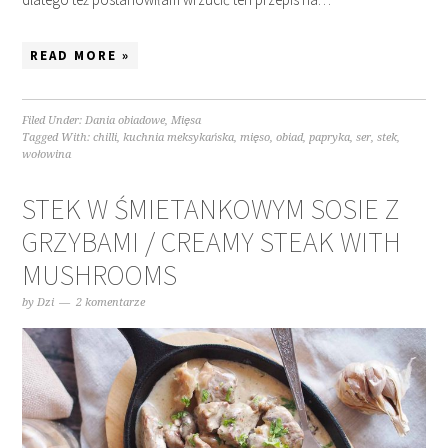
READ MORE »
Filed Under:
Dania obiadowe
,
Mięsa
Tagged With:
chilli
,
kuchnia meksykańska
,
mięso
,
obiad
,
papryka
,
ser
,
stek
,
wołowina
STEK W ŚMIETANKOWYM SOSIE Z
GRZYBAMI / CREAMY STEAK WITH
MUSHROOMS
by
Dzi
2 komentarze