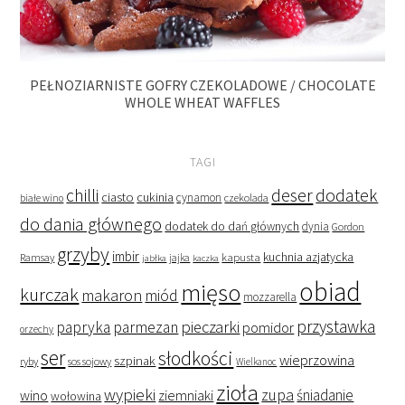
PEŁNOZIARNISTE GOFRY CZEKOLADOWE / CHOCOLATE
WHOLE WHEAT WAFFLES
TAGI
deser
dodatek
chilli
ciasto
cukinia
cynamon
czekolada
białe wino
do dania głównego
dodatek do dań głównych
dynia
Gordon
grzyby
imbir
kapusta
kuchnia azjatycka
Ramsay
jabłka
jajka
kaczka
obiad
mięso
kurczak
makaron
miód
mozzarella
przystawka
pieczarki
papryka
parmezan
pomidor
orzechy
ser
słodkości
wieprzowina
szpinak
ryby
sos sojowy
Wielkanoc
zioła
wypieki
zupa
śniadanie
wino
ziemniaki
wołowina