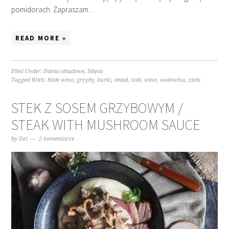
pomidorach. Zapraszam…
READ MORE »
Filed Under:
Dania obiadowe
,
Mięsa
Tagged With:
białe wino
,
grzyby
,
kurki
,
obiad
,
stek
,
wino
,
wołowina
,
zioła
STEK Z SOSEM GRZYBOWYM /
STEAK WITH MUSHROOM SAUCE
by
Dzi
2 komentarze