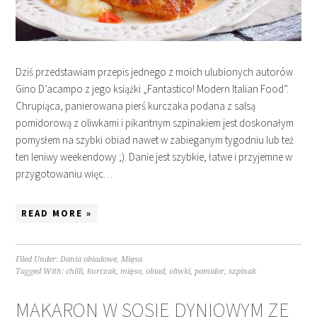
Dziś przedstawiam przepis jednego z moich ulubionych autorów
Gino D’acampo z jego książki „Fantastico! Modern Italian Food”.
Chrupiąca, panierowana pierś kurczaka podana z salsą
pomidorową z oliwkami i pikantnym szpinakiem jest doskonałym
pomysłem na szybki obiad nawet w zabieganym tygodniu lub też
ten leniwy weekendowy ;). Danie jest szybkie, łatwe i przyjemne w
przygotowaniu więc…
READ MORE »
Filed Under:
Dania obiadowe
,
Mięsa
Tagged With:
chilli
,
kurczak
,
mięso
,
obiad
,
oliwki
,
pomidor
,
szpinak
MAKARON W SOSIE DYNIOWYM ZE