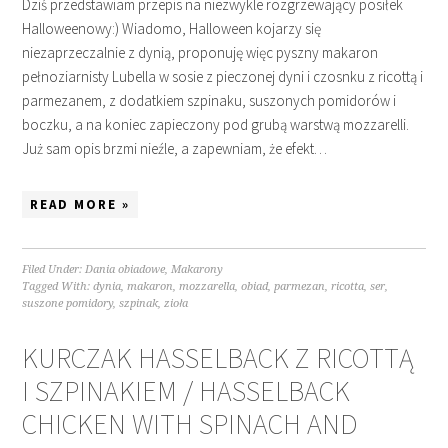
Dziś przedstawiam przepis na niezwykle rozgrzewający posiłek
Halloweenowy:) Wiadomo, Halloween kojarzy się
niezaprzeczalnie z dynią, proponuję więc pyszny makaron
pełnoziarnisty Lubella w sosie z pieczonej dyni i czosnku z ricottą i
parmezanem, z dodatkiem szpinaku, suszonych pomidorów i
boczku, a na koniec zapieczony pod grubą warstwą mozzarelli.
Już sam opis brzmi nieźle, a zapewniam, że efekt…
READ MORE »
Filed Under:
Dania obiadowe
,
Makarony
Tagged With:
dynia
,
makaron
,
mozzarella
,
obiad
,
parmezan
,
ricotta
,
ser
,
suszone pomidory
,
szpinak
,
zioła
KURCZAK HASSELBACK Z RICOTTĄ
I SZPINAKIEM / HASSELBACK
CHICKEN WITH SPINACH AND