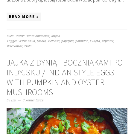
READ MORE »
Filed Under:
Dania obiadowe
,
Mięsa
Tagged With:
chilli
,
fasola
,
kiełbasa
,
papryka
,
pomidor
,
święta
,
szpinak
,
Wielkanoc
,
zioła
JAJKA Z DYNIĄ I BOCZNIAKAMI PO
INDYJSKU / INDIAN STYLE EGGS
WITH PUMPKIN AND OYSTER
MUSHROOMS
by
Dzi
3 komentarze