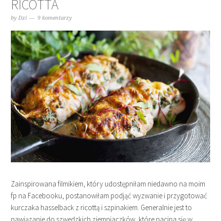
RICOTTA
by
Dzi
9 komentarzy
Zainspirowana filmikiem, który udostępniłam niedawno na moim
fp na Facebooku, postanowiłam podjąć wyzwanie i przygotować
kurczaka hasselback z ricottą i szpinakiem. Generalnie jest to
nawiązanie do szwedzkich ziemniaczków, które nacina się w