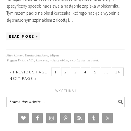
specyficzny sposób nadziewa a następnie zapieka w piekarniku.
Tym razem padło na piersi kurczaka, którego nacięcia wypełnia
się smażonym szpinakiem z ricottą i…
READ MORE »
Filed Under:
Dania obiadowe
,
Mięsa
Tagged With:
chilli
,
kurczak
,
mięso
,
obiad
,
ricotta
,
ser
,
szpinak
« PREVIOUS PAGE
1
2
3
4
5
…
14
NEXT PAGE »
WYSZUKAJ