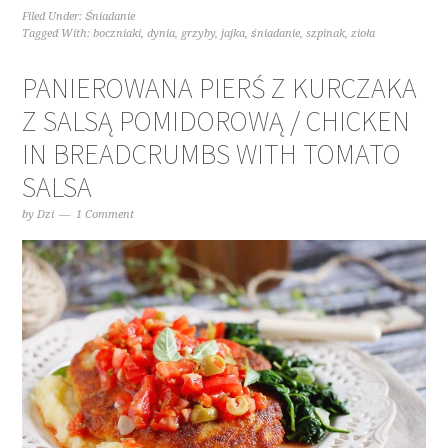
Filed Under:
Śniadanie
Tagged With:
boczniaki
,
dynia
,
grzyby
,
jajka
,
śniadanie
,
szpinak
,
zioła
PANIEROWANA PIERŚ Z KURCZAKA
Z SALSĄ POMIDOROWĄ / CHICKEN
IN BREADCRUMBS WITH TOMATO
SALSA
by
Dzi
1 Comment