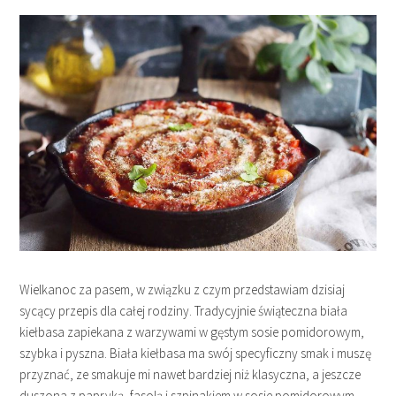
Wielkanoc za pasem, w związku z czym przedstawiam dzisiaj
sycący przepis dla całej rodziny. Tradycyjnie świąteczna biała
kiełbasa zapiekana z warzywami w gęstym sosie pomidorowym,
szybka i pyszna. Biała kiełbasa ma swój specyficzny smak i muszę
przyznać, ze smakuje mi nawet bardziej niż klasyczna, a jeszcze
duszona z papryką, fasolą i szpinakiem w sosie pomidorowym…