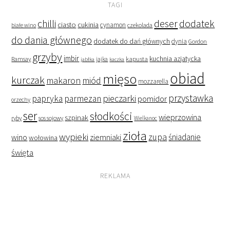
TAGI
deser
dodatek
chilli
ciasto
cukinia
cynamon
czekolada
białe wino
do dania głównego
dodatek do dań głównych
dynia
Gordon
grzyby
imbir
kapusta
kuchnia azjatycka
Ramsay
jabłka
jajka
kaczka
obiad
mięso
kurczak
makaron
miód
mozzarella
przystawka
pieczarki
papryka
parmezan
pomidor
orzechy
ser
słodkości
wieprzowina
szpinak
ryby
sos sojowy
Wielkanoc
zioła
wypieki
zupa
śniadanie
wino
ziemniaki
wołowina
święta
REKLAMA