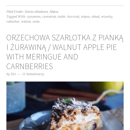
Filed Under:
Dania obiadowe
,
Mięsa
Tagged With:
cynamon
,
czereśnie
,
imbir
,
kurczak
,
mięso
,
obiad
,
orzechy
,
rabarbar
,
wiśnie
,
zioła
ORZECHOWA SZARLOTKA Z PIANKĄ
I ŻURAWINĄ / WALNUT APPLE PIE
WITH MERINGUE AND
CARNBERRIES
by
Dzi
11 komentarzy