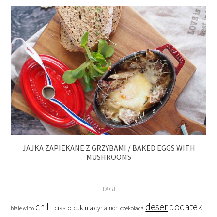
JAJKA ZAPIEKANE Z GRZYBAMI / BAKED EGGS WITH
MUSHROOMS
TAGI
deser
dodatek
chilli
ciasto
cukinia
cynamon
czekolada
białe wino