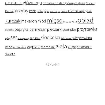
do dania głównego
dodatek do dań głównych
dynia
Gordon
grzyby
imbir
kapusta
kuchnia azjatycka
Ramsay
jabłka
jajka
kaczka
obiad
mięso
kurczak
makaron
miód
mozzarella
przystawka
pieczarki
papryka
parmezan
pomidor
orzechy
ser
słodkości
wieprzowina
szpinak
ryby
sos sojowy
Wielkanoc
zioła
wypieki
zupa
śniadanie
wino
ziemniaki
wołowina
święta
REKLAMA