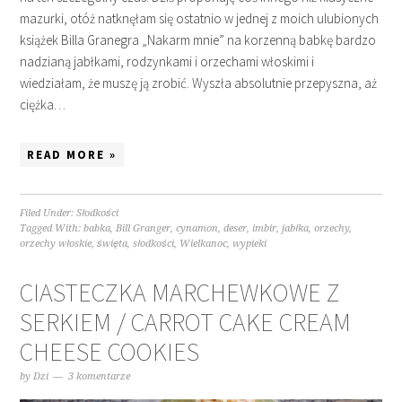
mazurki, otóż natknęłam się ostatnio w jednej z moich ulubionych
książek Billa Granegra „Nakarm mnie” na korzenną babkę bardzo
nadzianą jabłkami, rodzynkami i orzechami włoskimi i
wiedziałam, że muszę ją zrobić. Wyszła absolutnie przepyszna, aż
ciężka…
READ MORE »
Filed Under:
Słodkości
Tagged With:
babka
,
Bill Granger
,
cynamon
,
deser
,
imbir
,
jabłka
,
orzechy
,
orzechy włoskie
,
święta
,
słodkości
,
Wielkanoc
,
wypieki
CIASTECZKA MARCHEWKOWE Z
SERKIEM / CARROT CAKE CREAM
CHEESE COOKIES
by
Dzi
3 komentarze