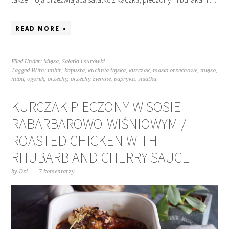
READ MORE »
Filed Under:
Mięsa
,
Sałatki i surówki
Tagged With:
imbir
,
kapusta
,
kuchnia tajska
,
kurczak
,
masło orzechowe
,
mięso
,
miód
,
ogórek
,
orzechy
,
orzechy ziemne
,
papryka
,
sałatka
KURCZAK PIECZONY W SOSIE
RABARBAROWO-WIŚNIOWYM /
ROASTED CHICKEN WITH
RHUBARB AND CHERRY SAUCE
by
Dzi
7 komentarzy