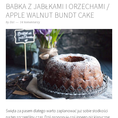
BABKA Z JABŁKAMI I ORZECHAMI /
APPLE WALNUT BUNDT CAKE
by
Dzi
14 komentarzy
Święta za pasem dlatego warto zaplanować już sobie słodkości
na ten szczególny czas. Dziś proponuję coś innego niż klasyczne