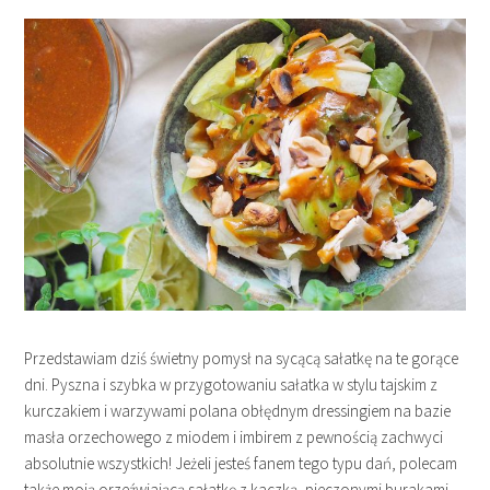
Przedstawiam dziś świetny pomysł na sycącą sałatkę na te gorące
dni. Pyszna i szybka w przygotowaniu sałatka w stylu tajskim z
kurczakiem i warzywami polana obłędnym dressingiem na bazie
masła orzechowego z miodem i imbirem z pewnością zachwyci
absolutnie wszystkich! Jeżeli jesteś fanem tego typu dań, polecam
także moją orzeźwiającą sałatkę z kaczką, pieczonymi burakami…