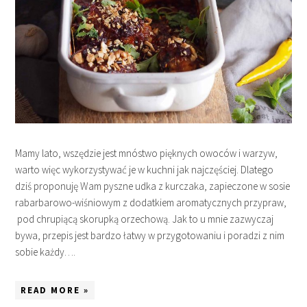
Mamy lato, wszędzie jest mnóstwo pięknych owoców i warzyw,
warto więc wykorzystywać je w kuchni jak najczęściej. Dlatego
dziś proponuję Wam pyszne udka z kurczaka, zapieczone w sosie
rabarbarowo-wiśniowym z dodatkiem aromatycznych przypraw,
pod chrupiącą skorupką orzechową. Jak to u mnie zazwyczaj
bywa, przepis jest bardzo łatwy w przygotowaniu i poradzi z nim
sobie każdy….
READ MORE »