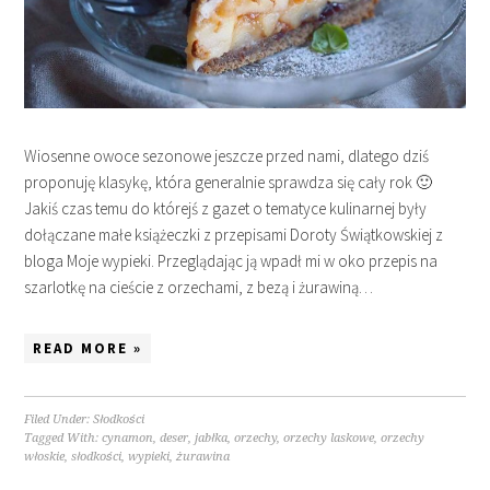
Wiosenne owoce sezonowe jeszcze przed nami, dlatego dziś
proponuję klasykę, która generalnie sprawdza się cały rok 🙂
Jakiś czas temu do którejś z gazet o tematyce kulinarnej były
dołączane małe książeczki z przepisami Doroty Świątkowskiej z
bloga Moje wypieki. Przeglądając ją wpadł mi w oko przepis na
szarlotkę na cieście z orzechami, z bezą i żurawiną…
READ MORE »
Filed Under:
Słodkości
Tagged With:
cynamon
,
deser
,
jabłka
,
orzechy
,
orzechy laskowe
,
orzechy
włoskie
,
słodkości
,
wypieki
,
żurawina