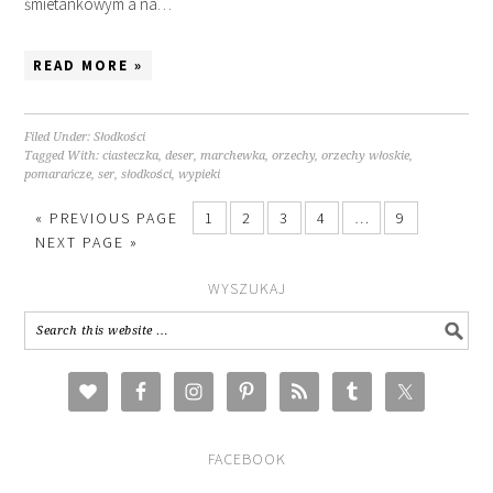
śmietankowym a na…
READ MORE »
Filed Under:
Słodkości
Tagged With:
ciasteczka
,
deser
,
marchewka
,
orzechy
,
orzechy włoskie
,
pomarańcze
,
ser
,
słodkości
,
wypieki
« PREVIOUS PAGE
1
2
3
4
…
9
NEXT PAGE »
WYSZUKAJ
FACEBOOK