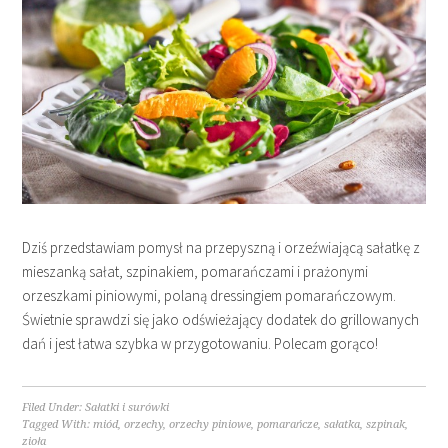
Dziś przedstawiam pomysł na przepyszną i orzeźwiającą sałatkę z
mieszanką sałat, szpinakiem, pomarańczami i prażonymi
orzeszkami piniowymi, polaną dressingiem pomarańczowym.
Świetnie sprawdzi się jako odświeżający dodatek do grillowanych
dań i jest łatwa szybka w przygotowaniu. Polecam gorąco!
Filed Under:
Sałatki i surówki
Tagged With:
miód
,
orzechy
,
orzechy piniowe
,
pomarańcze
,
sałatka
,
szpinak
,
zioła