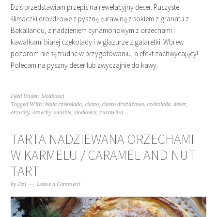
Dziś przedstawiam przepis na rewelacyjny deser. Puszyste
ślimaczki drożdżowe z pyszną żurawiną z sokiem z granatu z
Bakallandu, z nadzieniem cynamonowym z orzechami i
kawałkami białej czekolady i w glazurze z galaretki. Wbrew
pozorom nie są trudne w przygotowaniu, a efekt zachwycający!
Polecam na pyszny deser lub zwyczajnie do kawy.
Filed Under:
Słodkości
Tagged With:
biała czekolada
,
ciasto
,
ciasto drożdżowe
,
czekolada
,
deser
,
orzechy
,
orzechy włoskie
,
słodkości
,
żurawina
TARTA NADZIEWANA ORZECHAMI
W KARMELU / CARAMEL AND NUT
TART
by
Dzi
Leave a Comment