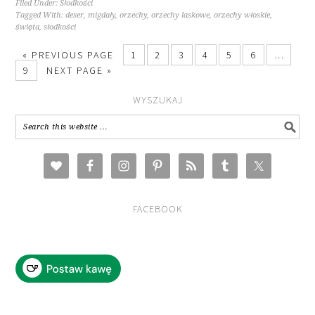
Filed Under:
Słodkości
Tagged With:
deser
,
migdały
,
orzechy
,
orzechy laskowe
,
orzechy włoskie
,
święta
,
słodkości
« PREVIOUS PAGE
1
2
3
4
5
6
…
9
NEXT PAGE »
WYSZUKAJ
FACEBOOK