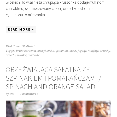
włoskich. To właśnie ta chrupiąca kruszonka dodaje muffinom
charakteru, skarmelizowany cukier, orzechy i odrobina
cynamonu to mieszanka…
READ MORE »
Filed Under:
Słodkości
Tagged With:
borówka amerykańska
,
cynamon
,
deser
,
jagody
,
muffiny
,
orzechy
,
orzechy włoskie
,
słodkości
ORZEŹWIAJĄCA SAŁATKA ZE
SZPINAKIEM I POMARAŃCZAMI /
SPINACH AND ORANGE SALAD
by
Dzi
2 komentarze