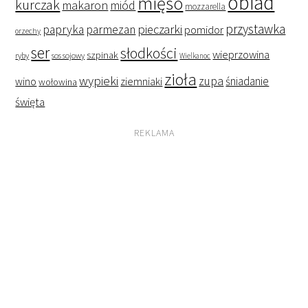
obiad
mięso
kurczak
makaron
miód
mozzarella
przystawka
pieczarki
papryka
parmezan
pomidor
orzechy
ser
słodkości
wieprzowina
szpinak
ryby
sos sojowy
Wielkanoc
zioła
wypieki
zupa
śniadanie
wino
ziemniaki
wołowina
święta
REKLAMA