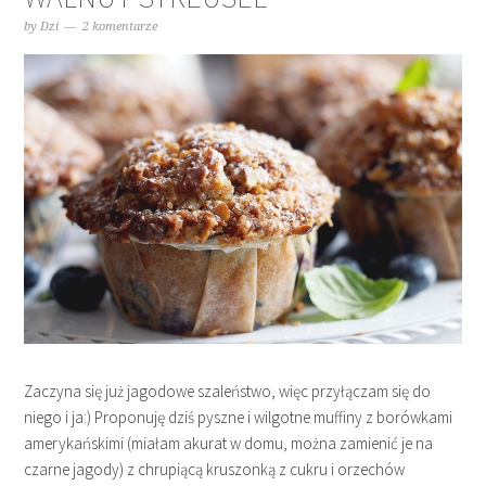
by
Dzi
2 komentarze
Zaczyna się już jagodowe szaleństwo, więc przyłączam się do
niego i ja:) Proponuję dziś pyszne i wilgotne muffiny z borówkami
amerykańskimi (miałam akurat w domu, można zamienić je na
czarne jagody) z chrupiącą kruszonką z cukru i orzechów