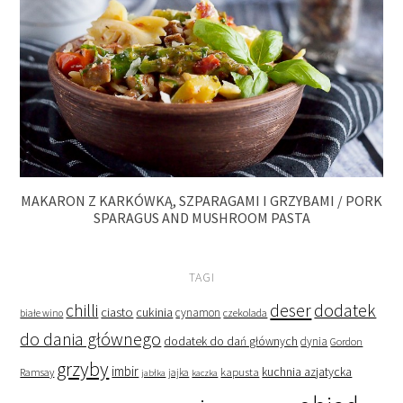
MAKARON Z KARKÓWKĄ, SZPARAGAMI I GRZYBAMI / PORK
SPARAGUS AND MUSHROOM PASTA
TAGI
deser
dodatek
chilli
ciasto
cukinia
cynamon
czekolada
białe wino
do dania głównego
dodatek do dań głównych
dynia
Gordon
grzyby
imbir
kapusta
kuchnia azjatycka
Ramsay
jabłka
jajka
kaczka