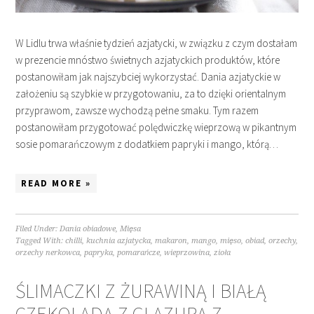
W Lidlu trwa właśnie tydzień azjatycki, w związku z czym dostałam
w prezencie mnóstwo świetnych azjatyckich produktów, które
postanowiłam jak najszybciej wykorzystać. Dania azjatyckie w
założeniu są szybkie w przygotowaniu, za to dzięki orientalnym
przyprawom, zawsze wychodzą pełne smaku. Tym razem
postanowiłam przygotować polędwiczkę wieprzową w pikantnym
sosie pomarańczowym z dodatkiem papryki i mango, którą…
READ MORE »
Filed Under:
Dania obiadowe
,
Mięsa
Tagged With:
chilli
,
kuchnia azjatycka
,
makaron
,
mango
,
mięso
,
obiad
,
orzechy
,
orzechy nerkowca
,
papryka
,
pomarańcze
,
wieprzowina
,
zioła
ŚLIMACZKI Z ŻURAWINĄ I BIAŁĄ