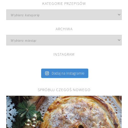
KATEGORIE PRZEPISÓW
Kategorie
przepisów
ARCHIWA
Archiwa
INSTAGRAM
Dodaj na Instagramie
SPRÓBUJ CZEGOŚ NOWEGO