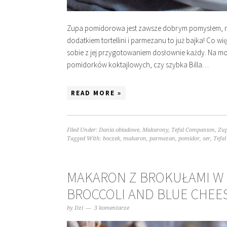
Zupa pomidorowa jest zawsze dobrym pomysłem, nie
dodatkiem tortellini i parmezanu to już bajka! Co wi
sobie z jej przygotowaniem dosłownie każdy. Na moi
pomidorków koktajlowych, czy szybka Billa…
READ MORE »
Filed Under:
Dania obiadowe
,
Makarony
,
Tefal Companion
,
Zu
Tagged With:
boczek
,
makaron
,
parmezan
,
pomidor
,
ser
,
Tefa
MAKARON Z BROKUŁAMI W 
BROCCOLI AND BLUE CHEE
by
Dzi
3 komentarze