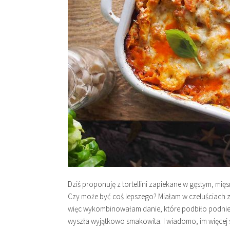
Dziś proponuję z tortellini zapiekane w gęstym, m
Czy może być coś lepszego? Miałam w czeluściach za
więc wykombinowałam danie, które podbiło podnie
wyszła wyjątkowo smakowita. I wiadomo, im więcej s