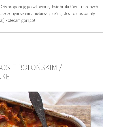
ziś proponuję go w towarzystwie brokułów i suszonych
czonym serem z niebieską pleśnią. Jest to doskonały
na;) Polecam gorąco!
SOSIE BOLOŃSKIM /
AKE