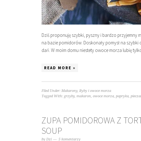
Dziś proponuję szybki, pyszny i bardzo przyjemny 
na bazie pomidorów. Doskonały pomysł na szybki obi
dań. W moim domu niestety owoce morza lubię tylko
READ MORE »
Filed Under:
Makarony
,
Ryby i owoce morza
Tagged With:
grzyby
,
makaron
,
owoce morza
,
papryka
,
piecza
ZUPA POMIDOROWA Z TORTE
SOUP
by
Dzi
5 komentarzy