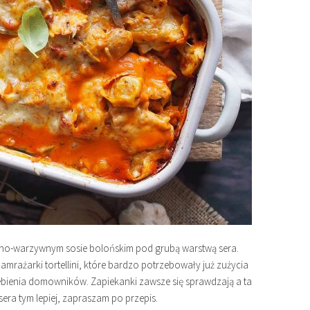
ięsno-warzywnym sosie bolońskim pod grubą warstwą sera.
mrażarki tortellini, które bardzo potrzebowały już zużycia
bienia domowników. Zapiekanki zawsze się sprawdzają a ta
era tym lepiej, zapraszam po przepis.