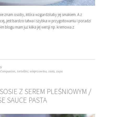
 znam osoby, która wzgardziłaby jej smakiem. A z
ęcej, jest bardzo łatwa i szybka w przygotowaniu i poradzi
m blogu mam już kilka jej wersji np. kremowa z
py
l Companion
,
tortellini
,
wieprzowina
,
zioła
,
zupa
SOSIE Z SEREM PLEŚNIOWYM /
SE SAUCE PASTA