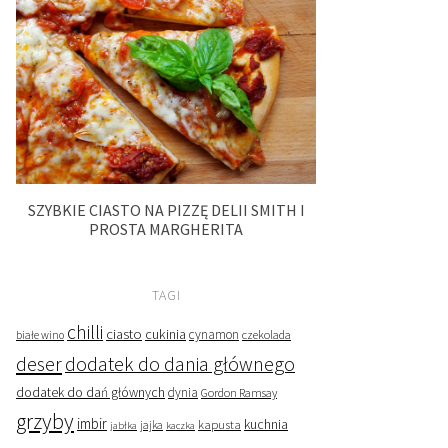
SZYBKIE CIASTO NA PIZZĘ DELII SMITH I
PROSTA MARGHERITA
TAGI
chilli
ciasto
cukinia
cynamon
czekolada
białe wino
deser
dodatek do dania głównego
dodatek do dań głównych
dynia
Gordon Ramsay
grzyby
imbir
kapusta
kuchnia
jabłka
jajka
kaczka