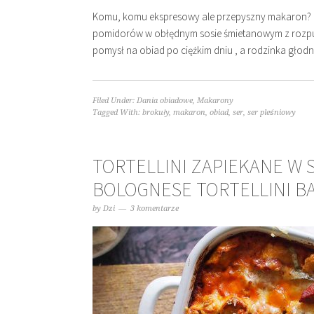
Komu, komu ekspresowy ale przepyszny makaron? D
pomidorów w obłędnym sosie śmietanowym z rozpusz
pomysł na obiad po ciężkim dniu , a rodzinka głod
Filed Under:
Dania obiadowe
,
Makarony
Tagged With:
brokuły
,
makaron
,
obiad
,
ser
,
ser pleśniowy
TORTELLINI ZAPIEKANE W 
BOLOGNESE TORTELLINI B
by
Dzi
3 komentarze