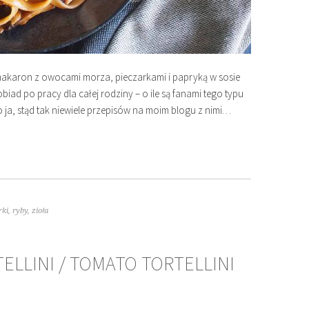
makaron z owocami morza, pieczarkami i papryką w sosie
ad po pracy dla całej rodziny – o ile są fanami tego typu
 ja, stąd tak niewiele przepisów na moim blogu z nimi…
rki
,
ryby
,
zioła
LLINI / TOMATO TORTELLINI