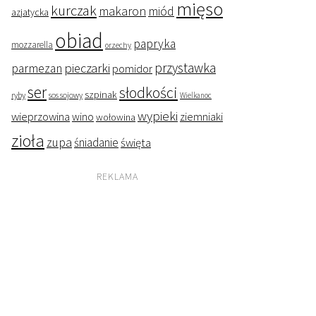
mięso
kurczak
makaron
miód
azjatycka
obiad
papryka
mozzarella
orzechy
przystawka
pieczarki
parmezan
pomidor
ser
słodkości
szpinak
ryby
sos sojowy
Wielkanoc
wypieki
wieprzowina
wino
ziemniaki
wołowina
zioła
zupa
śniadanie
święta
REKLAMA