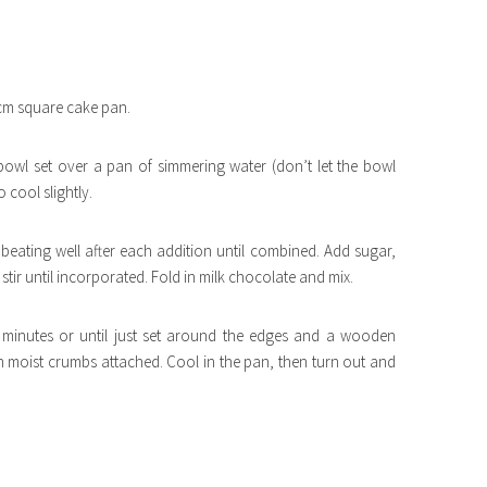
0cm square cake pan.
bowl set over a pan of simmering water (don’t let the bowl
o cool slightly.
 beating well after each addition until combined. Add sugar,
tir until incorporated. Fold in milk chocolate and mix.
 minutes or until just set around the edges and a wooden
th moist crumbs attached. Cool in the pan, then turn out and