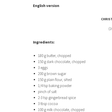
English version
CHRIS
(1
Ingredients:
180 g butter, chopped
150 g dark chocolate, chopped
3 eggs
200 g brown sugar
150 g plain flour, sifted
1/4 tsp baking powder
pinch of salt
2-3 tsp gingerbread spice
3 tbsp cocoa
100 g milk chocolate, chopped