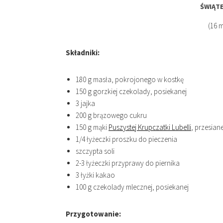
ŚWIĄT
(16 m
Składniki:
180 g masła, pokrojonego w kostkę
150 g gorzkiej czekolady, posiekanej
3 jajka
200 g brązowego cukru
150 g mąki
Puszystej Krupczatki Lubelli
, przesiane
1/4 łyżeczki proszku do pieczenia
szczypta soli
2-3 łyżeczki przyprawy do piernika
3 łyżki kakao
100 g czekolady mlecznej, posiekanej
Przygotowanie: