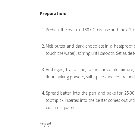
Preparation:
Preheat the oven to 180 oC. Grease and line a 2
Melt butter and dark chocolate in a heatproof 
touch the water), stirring until smooth. Set aside t
Add eggs, 1 at a time, to the chocolate mixture,
flour, baking powder, salt, spices and cocoa and s
Spread batter into the pan and bake for 25-30
toothpick inserted into the center comes out wi
cut into squares.
Enjoy!