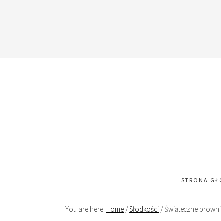
STRONA G
You are here:
Home
/
Słodkości
/
Świąteczne brownie