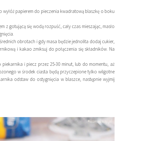
lub wyłóż papierem do pieczenia kwadratową blaszkę o boku
m z gotującą się wodą rozpuść, cały czas mieszając, masło
nięcia.
średnich obrotach i gdy masa będzie jednolita dodaj cukier,
ernikową i kakao zmiksuj do połączenia się składników. Na
piekarnika i piecz przez 25-30 minut, lub do momentu, aż
ożonego w środek ciasta będą przyczepione tylko wilgotne
karnika odstaw do ostygnięcia w blaszce, następnie wyjmij