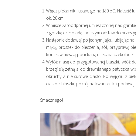
Włącz piekarnik i ustaw go na 180 oC. Natłuść 
ok. 20 cm.
W misce żaroodpornej umieszczonej nad garnkie
z gorzką czekoladą, po czym odstaw do przestyg
Następnie dodawaj po jednym jajku, ubijając na 
mąkę, proszek do pieczenia, sól, przyprawę pi
koniec wmieszaj posiekaną mleczna czekoladę.
Wyłóż masę do przygotowanej blaszki, włóż do 
brzegi się zetną a do drewnianego patyczka wł
okruchy a nie surowe ciasto. Po wyjęciu z pie
ciasto z blaszki, pokrój na kwadraciki i podawaj.
Smacznego!