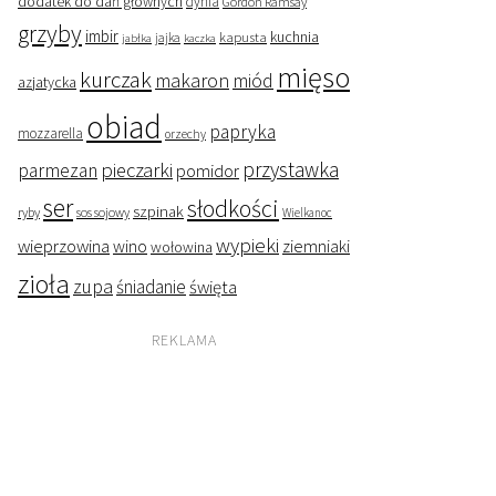
dodatek do dań głównych
dynia
Gordon Ramsay
grzyby
imbir
kapusta
kuchnia
jabłka
jajka
kaczka
mięso
kurczak
makaron
miód
azjatycka
obiad
papryka
mozzarella
orzechy
przystawka
pieczarki
parmezan
pomidor
ser
słodkości
szpinak
ryby
sos sojowy
Wielkanoc
wypieki
wieprzowina
wino
ziemniaki
wołowina
zioła
zupa
śniadanie
święta
REKLAMA