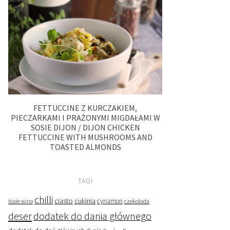
FETTUCCINE Z KURCZAKIEM,
PIECZARKAMI I PRAŻONYMI MIGDAŁAMI W
SOSIE DIJON / DIJON CHICKEN
FETTUCCINE WITH MUSHROOMS AND
TOASTED ALMONDS
TAGI
chilli
ciasto
cukinia
cynamon
czekolada
białe wino
deser
dodatek do dania głównego