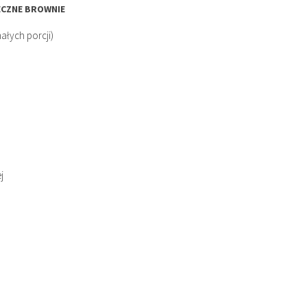
ECZNE BROWNIE
ałych porcji)
j