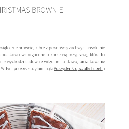
HRISTMAS BROWNIE
wiąteczne brownie, które z pewnością zachwyci absolutnie
est dodatkowo wzbogacone o korzenną przyprawę, która to
wnie wychodzi cudownie wilgotne i o dziwo, umiarkowanie
y. W tym przepisie użyłam mąki
Puszystej Krupczatki Lubelli
i