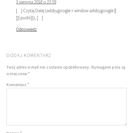
3 sierpnia 2018 o 23:59
[…] Czytaj Dalej (adsbygoogle = window.adsbygoogle ||
[]).push({}); […]
Odpowiedz
DODAJ KOMENTARZ
Twój adres e-mail nie zostanie opublikowany.
Wymagane pola są
oznaczone
*
Komentarz
*
Nazwa
*