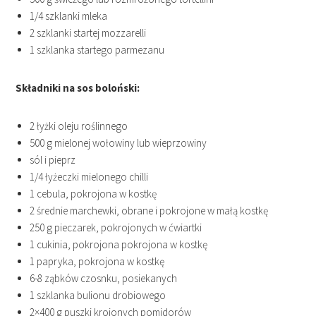
1/4 szklanki mleka
2 szklanki startej mozzarelli
1 szklanka startego parmezanu
Składniki na sos boloński:
2 łyżki oleju roślinnego
500 g mielonej wołowiny lub wieprzowiny
sól i pieprz
1/4 łyżeczki mielonego chilli
1 cebula, pokrojona w kostkę
2 średnie marchewki, obrane i pokrojone w małą kostkę
250 g pieczarek, pokrojonych w ćwiartki
1 cukinia, pokrojona pokrojona w kostkę
1 papryka, pokrojona w kostkę
6-8 ząbków czosnku, posiekanych
1 szklanka bulionu drobiowego
2×400 g puszki krojonych pomidorów