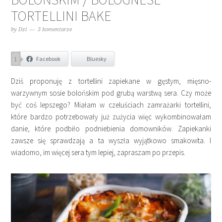
TORTELLINI BAKE
by
Dzi
3 komentarze
1
Facebook
Bluesky
Dziś proponuję z tortellini zapiekane w gęstym, mięsno-
warzywnym sosie bolońskim pod grubą warstwą sera. Czy może
być coś lepszego? Miałam w czeluściach zamrażarki tortellini,
które bardzo potrzebowały już zużycia więc wykombinowałam
danie, które podbiło podniebienia domowników. Zapiekanki
zawsze się sprawdzają a ta wyszła wyjątkowo smakowita. I
wiadomo, im więcej sera tym lepiej, zapraszam po przepis.