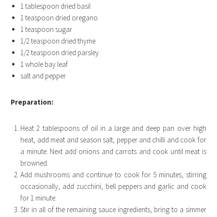
1
tablespoon
dried basil
1
teaspoon
dried oregano
1
teaspoon
sugar
1/2
teaspoon
dried thyme
1/2
teaspoon
dried parsley
1
whole bay leaf
salt and pepper
Preparation:
Heat 2 tablespoons of oil in a large and deep pan over high
heat, add meat and season salt, pepper and chilli and cook for
a minute. Next add onions and carrots and cook until meat is
browned.
Add mushrooms and continue to cook for 5 minutes, stirring
occasionally, add zucchini, bell peppers and garlic and cook
for 1 minute.
Stir in all of the remaining sauce ingredients, bring to a simmer