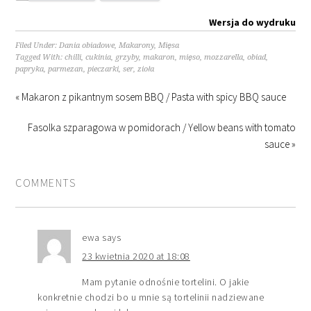
Wersja do wydruku
Filed Under:
Dania obiadowe
,
Makarony
,
Mięsa
Tagged With:
chilli
,
cukinia
,
grzyby
,
makaron
,
mięso
,
mozzarella
,
obiad
,
papryka
,
parmezan
,
pieczarki
,
ser
,
zioła
« Makaron z pikantnym sosem BBQ / Pasta with spicy BBQ sauce
Fasolka szparagowa w pomidorach / Yellow beans with tomato
sauce »
COMMENTS
ewa
says
23 kwietnia 2020 at 18:08
Mam pytanie odnośnie tortelini. O jakie
konkretnie chodzi bo u mnie są tortelinii nadziewane