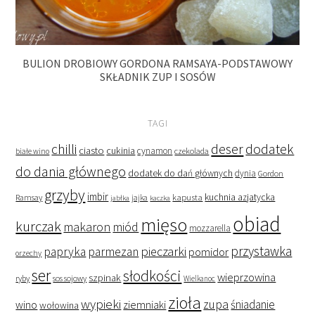
BULION DROBIOWY GORDONA RAMSAYA-PODSTAWOWY
SKŁADNIK ZUP I SOSÓW
TAGI
deser
dodatek
chilli
ciasto
cukinia
cynamon
czekolada
białe wino
do dania głównego
dodatek do dań głównych
dynia
Gordon
grzyby
imbir
kapusta
kuchnia azjatycka
Ramsay
jabłka
jajka
kaczka
obiad
mięso
kurczak
makaron
miód
mozzarella
przystawka
pieczarki
papryka
parmezan
pomidor
orzechy
ser
słodkości
wieprzowina
szpinak
ryby
sos sojowy
Wielkanoc
zioła
wypieki
zupa
śniadanie
wino
ziemniaki
wołowina