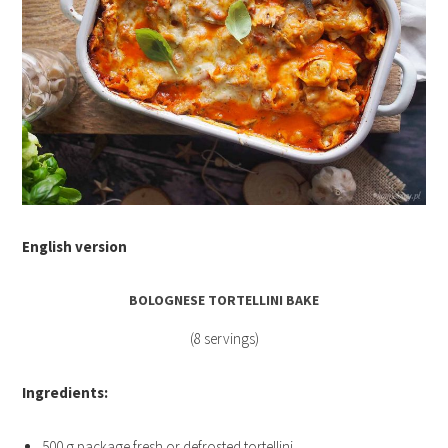
English version
BOLOGNESE TORTELLINI BAKE
(8 servings)
Ingredients:
500 g
package
fresh or defrosted
tortellini