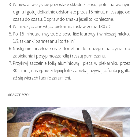
Wmieszaj wszystkie pozostałe składniki sosu, gotuj na wolnym
ogniu i gotuj delikatnie odsłonięte przez 15 minut, mieszając od
czasu do czasu. Dopraw do smaku jeżeli to konieczne.
W międzyczasie włącz piekarnik i ustaw go na 180 oC.
Po 15 minutach wyrzuć z sosu liść laurowy i wmieszaj mleko,
1/2 szklanki parmezanu i tortellini.
Następnie przełóż sos z tortellini do dużego naczynia do
zapiekania i posyp mozzarellą i resztą parmezanu.
Przykryj szczelnie folią aluminiową i piecz w piekarniku przez
30 minut, następnie zdejmij folię zapiekaj używając funkcji grilla
aż się wierzch ładnie zarumieni.
Smacznego!