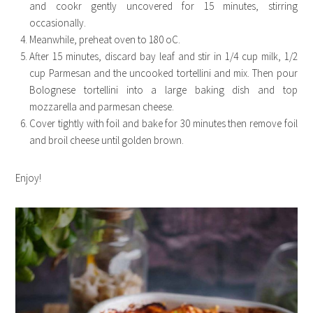
and cookr gently uncovered for 15 minutes, stirring
occasionally.
Meanwhile, preheat oven to 180 oC.
After 15 minutes, discard bay leaf and stir in 1/4 cup milk, 1/2
cup Parmesan and the uncooked tortellini and mix. Then pour
Bolognese tortellini into a large baking dish and top
mozzarella and parmesan cheese.
Cover tightly with foil and bake for 30 minutes then remove foil
and broil cheese until golden brown.
Enjoy!