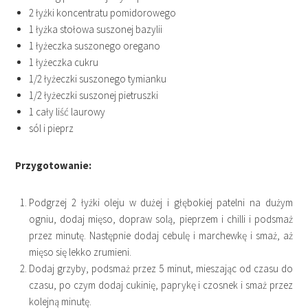
2 łyżki koncentratu pomidorowego
1 łyżka stołowa suszonej bazylii
1 łyżeczka suszonego oregano
1 łyżeczka cukru
1/2 łyżeczki suszonego tymianku
1/2 łyżeczki suszonej pietruszki
1 cały liść laurowy
sól i pieprz
Przygotowanie:
Podgrzej 2 łyżki oleju w dużej i głębokiej patelni na dużym
ogniu, dodaj mięso, dopraw solą, pieprzem i chilli i podsmaż
przez minutę. Następnie dodaj cebulę i marchewkę i smaż, aż
mięso się lekko zrumieni.
Dodaj grzyby, podsmaż przez 5 minut, mieszając od czasu do
czasu, po czym dodaj cukinię, paprykę i czosnek i smaż przez
kolejną minutę.