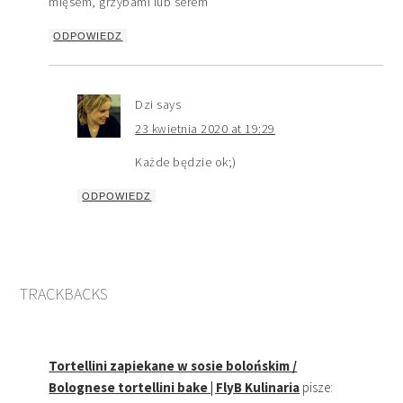
mięsem, grzybami lub serem
ODPOWIEDZ
Dzi
says
23 kwietnia 2020 at 19:29
Każde będzie ok;)
ODPOWIEDZ
TRACKBACKS
Tortellini zapiekane w sosie bolońskim /
Bolognese tortellini bake | FlyB Kulinaria
pisze: