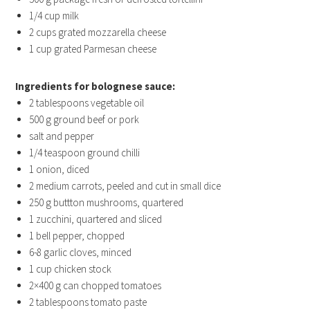
1/4
cup
milk
2
cups
grated mozzarella cheese
1
cup
grated Parmesan cheese
Ingredients for bolognese sauce:
2
tablespoons
vegetable oil
500 g
ground beef or pork
salt and pepper
1/4
teaspoon
ground chilli
1
onion, diced
2
medium carrots, peeled and cut in small dice
250 g buttton mushrooms
, quartered
1
zucchini, quartered and sliced
1
bell pepper, chopped
6-8
garlic cloves, minced
1
cup
chicken stock
2×400 g can chopped tomatoes
2
tablespoons
tomato paste