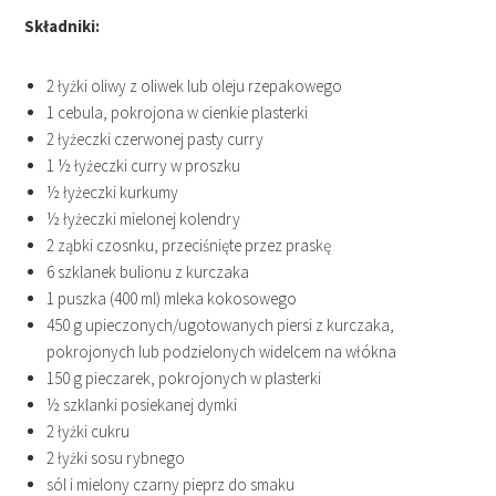
Składniki:
2 łyżki oliwy z oliwek lub oleju rzepakowego
1 cebula, pokrojona w cienkie plasterki
2 łyżeczki czerwonej pasty curry
1 ½ łyżeczki curry w proszku
½ łyżeczki kurkumy
½ łyżeczki mielonej kolendry
2 ząbki czosnku, przeciśnięte przez praskę
6 szklanek bulionu z kurczaka
1 puszka (400 ml) mleka kokosowego
450 g upieczonych/ugotowanych piersi z kurczaka,
pokrojonych lub podzielonych widelcem na włókna
150 g pieczarek, pokrojonych w plasterki
½ szklanki posiekanej dymki
2 łyżki cukru
2 łyżki sosu rybnego
sól i mielony czarny pieprz do smaku