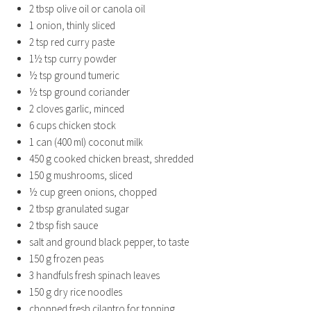
2 tbsp olive oil or canola oil
1 onion, thinly sliced
2 tsp red curry paste
1½ tsp curry powder
½ tsp ground tumeric
½ tsp ground coriander
2 cloves garlic, minced
6 cups chicken stock
1 can (400 ml) coconut milk
450 g cooked chicken breast, shredded
150 g mushrooms, sliced
½ cup green onions, chopped
2 tbsp granulated sugar
2 tbsp fish sauce
salt and ground black pepper, to taste
150 g frozen peas
3 handfuls fresh spinach leaves
150 g dry rice noodles
chopped fresh cilantro for topping