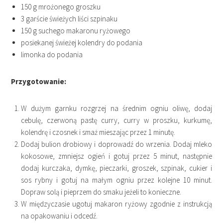
150 g mrożonego groszku
3 garście świeżych liści szpinaku
150 g suchego makaronu ryżowego
posiekanej świeżej kolendry do podania
limonka do podania
Przygotowanie:
W dużym garnku rozgrzej na średnim ogniu oliwę, dodaj
cebulę, czerwoną pastę curry, curry w proszku, kurkumę,
kolendrę i czosnek i smaż mieszając przez 1 minutę.
Dodaj bulion drobiowy i doprowadź do wrzenia. Dodaj mleko
kokosowe, zmniejsz ogień i gotuj przez 5 minut, następnie
dodaj kurczaka, dymkę, pieczarki, groszek, szpinak, cukier i
sos rybny i gotuj na małym ogniu przez kolejne 10 minut.
Dopraw solą i pieprzem do smaku jeżeli to konieczne.
W międzyczasie ugotuj makaron ryżowy zgodnie z instrukcją
na opakowaniu i odcedź.