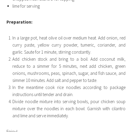
lime for serving
Preparation:
In a large pot, heat olive oil over medium heat. Add onion, red
curry paste, yellow curry powder, tumeric, coriander, and
garlic. Saute for 1 minute, stirring constantly.
Add chicken stock and bring to a boil. Add coconut milk,
reduce to a simmer for 5 minutes, next add chicken, green
onions, mushrooms, peas, spinach, sugar, and fish sauce, and
simmer 10 minutes. Add salt and pepper to taste.
In the meantime cook rice noodles according to package
instructions until tender and drain.
Divide noodle mixture into serving bowls, pour chicken soup
mixture over the noodles in each bowl. Garnish with cilantro
and lime and serve immediately.
Enjoy!