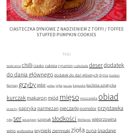
CIASTECZKA DYNIOWE Z NADZIENIEM Z TOFFI / TOFFEE
STUFFED PUMPKIN COOKIES
TAGI
deser
dodatek
chilli
ciasto
cukinia
cynamon
czekolada
białe wino
do dania głównego
dodatek do dań głównych
dynia
Gordon
grzyby
imbir
kapusta
kuchnia azjatycka
Ramsay
jabłka
jajka
kaczka
obiad
mięso
kurczak
makaron
miód
mozzarella
przystawka
pieczarki
papryka
parmezan
pomidor
orzechy
ser
słodkości
wieprzowina
szpinak
ryby
sos sojowy
Wielkanoc
zioła
wypieki
zupa
śniadanie
wino
ziemniaki
wołowina