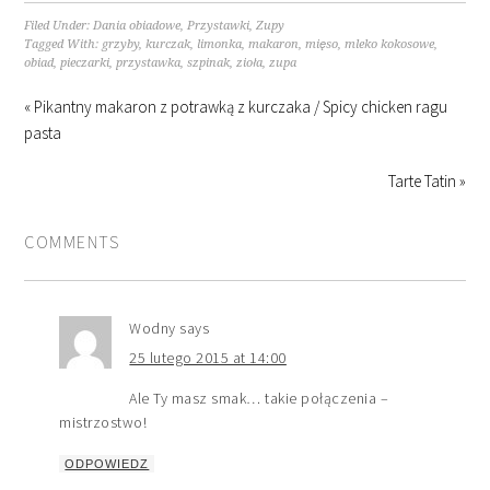
Filed Under:
Dania obiadowe
,
Przystawki
,
Zupy
Tagged With:
grzyby
,
kurczak
,
limonka
,
makaron
,
mięso
,
mleko kokosowe
,
obiad
,
pieczarki
,
przystawka
,
szpinak
,
zioła
,
zupa
« Pikantny makaron z potrawką z kurczaka / Spicy chicken ragu
pasta
Tarte Tatin »
COMMENTS
Wodny
says
25 lutego 2015 at 14:00
Ale Ty masz smak… takie połączenia –
mistrzostwo!
ODPOWIEDZ