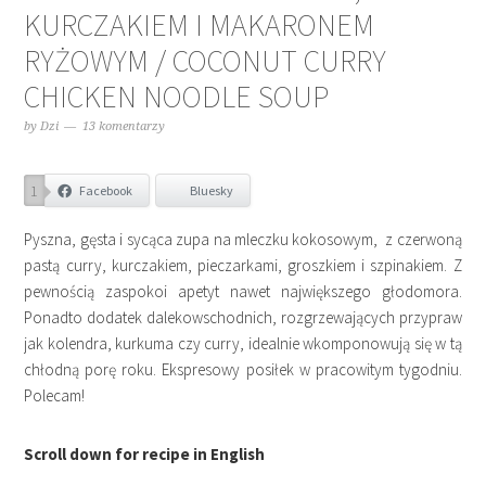
KURCZAKIEM I MAKARONEM
RYŻOWYM / COCONUT CURRY
CHICKEN NOODLE SOUP
by
Dzi
13 komentarzy
1
Facebook
Bluesky
Pyszna, gęsta i sycąca zupa na mleczku kokosowym, z czerwoną
pastą curry, kurczakiem, pieczarkami, groszkiem i szpinakiem. Z
pewnością zaspokoi apetyt nawet największego głodomora.
Ponadto dodatek dalekowschodnich, rozgrzewających przypraw
jak kolendra, kurkuma czy curry, idealnie wkomponowują się w tą
chłodną porę roku. Ekspresowy posiłek w pracowitym tygodniu.
Polecam!
Scroll down for recipe in English