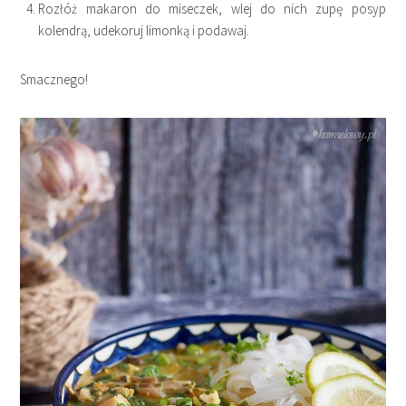
Rozłóż makaron do miseczek, wlej do nich zupę posyp
kolendrą, udekoruj limonką i podawaj.
Smacznego!