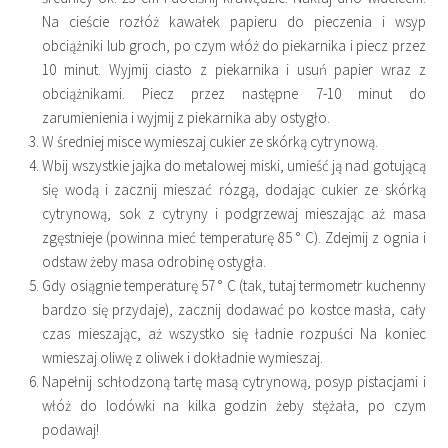
Na cieście rozłóż kawałek papieru do pieczenia i wsyp
obciążniki lub groch, po czym włóż do piekarnika i piecz przez
10 minut. Wyjmij ciasto z piekarnika i usuń papier wraz z
obciążnikami. Piecz przez następne 7-10 minut do
zarumienienia i wyjmij z piekarnika aby ostygło.
W średniej misce wymieszaj cukier ze skórką cytrynową.
Wbij wszystkie jajka do metalowej miski, umieść ją nad gotującą
się wodą i zacznij mieszać rózgą, dodając cukier ze skórką
cytrynową, sok z cytryny i podgrzewaj mieszając aż masa
zgęstnieje (powinna mieć temperaturę 85 ° C). Zdejmij z ognia i
odstaw żeby masa odrobinę ostygła.
Gdy osiągnie temperaturę 57 ° C (tak, tutaj termometr kuchenny
bardzo się przydaje), zacznij dodawać po kostce masła, cały
czas mieszając, aż wszystko się ładnie rozpuści Na koniec
wmieszaj oliwę z oliwek i dokładnie wymieszaj.
Napełnij schłodzoną tartę masą cytrynową, posyp pistacjami i
włóż do lodówki na kilka godzin żeby stężała, po czym
podawaj!