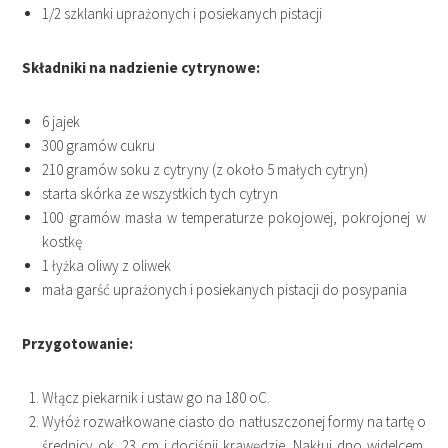
1/2 szklanki uprażonych i posiekanych pistacji
Składniki na nadzienie cytrynowe:
6 jajek
300 gramów cukru
210 gramów soku z cytryny (z około 5 małych cytryn)
starta skórka ze wszystkich tych cytryn
100 gramów masła w temperaturze pokojowej, pokrojonej w
kostkę
1 łyżka oliwy z oliwek
mała garść uprażonych i posiekanych pistacji do posypania
Przygotowanie:
Włącz piekarnik i ustaw go na 180 oC.
Wyłóż rozwałkowane ciasto do natłuszczonej formy na tartę o
średnicy ok. 23 cm i dociśnij krawędzie. Nakłuj dno widelcem.