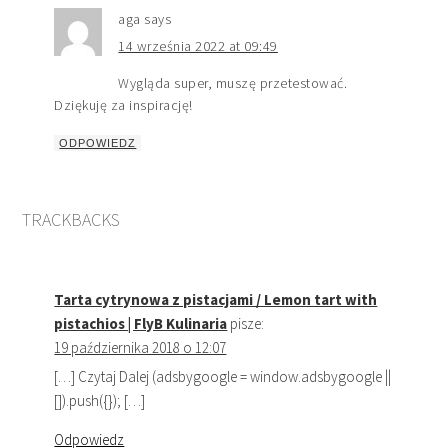
aga
says
14 września 2022 at 09:49
Wygląda super, muszę przetestować.
Dziękuję za inspirację!
ODPOWIEDZ
TRACKBACKS
Tarta cytrynowa z pistacjami / Lemon tart with
pistachios | FlyB Kulinaria
pisze:
19 października 2018 o 12:07
[…] Czytaj Dalej (adsbygoogle = window.adsbygoogle ||
[]).push({}); […]
Odpowiedz