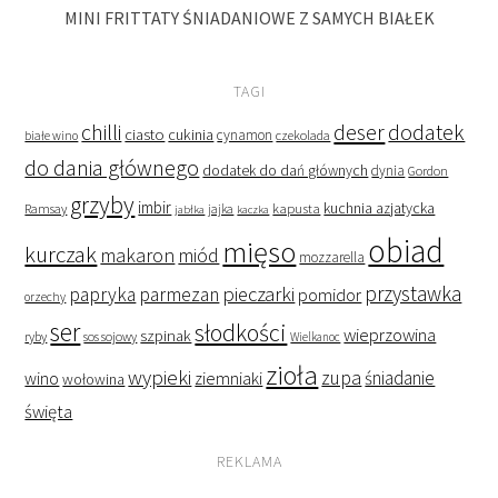
MINI FRITTATY ŚNIADANIOWE Z SAMYCH BIAŁEK
TAGI
deser
dodatek
chilli
ciasto
cukinia
cynamon
czekolada
białe wino
do dania głównego
dodatek do dań głównych
dynia
Gordon
grzyby
imbir
kapusta
kuchnia azjatycka
Ramsay
jabłka
jajka
kaczka
obiad
mięso
kurczak
makaron
miód
mozzarella
przystawka
pieczarki
papryka
parmezan
pomidor
orzechy
ser
słodkości
wieprzowina
szpinak
ryby
sos sojowy
Wielkanoc
zioła
wypieki
zupa
śniadanie
wino
ziemniaki
wołowina
święta
REKLAMA