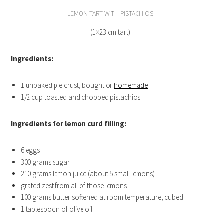
LEMON TART WITH PISTACHIOS
(1×23 cm tart)
Ingredients:
1 unbaked pie crust, bought or
homemade
1/2 cup toasted and chopped pistachios
Ingredients for lemon curd filling:
6 eggs
300 grams sugar
210 grams lemon juice (about 5 small lemons)
grated zest from all of those lemons
100 grams butter softened at room temperature, cubed
1 tablespoon of olive oil