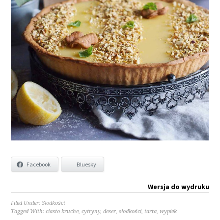
Facebook
Bluesky
Wersja do wydruku
Filed Under:
Słodkości
Tagged With:
ciasto kruche
,
cytryny
,
deser
,
słodkości
,
tarta
,
wypiek