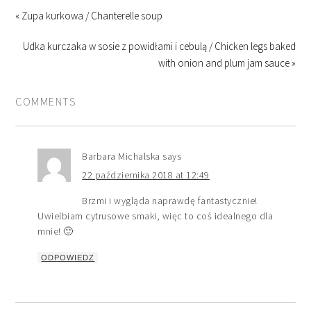
« Zupa kurkowa / Chanterelle soup
Udka kurczaka w sosie z powidłami i cebulą / Chicken legs baked
with onion and plum jam sauce »
COMMENTS
Barbara Michalska
says
22 października 2018 at 12:49
Brzmi i wygląda naprawdę fantastycznie!
Uwielbiam cytrusowe smaki, więc to coś idealnego dla
mnie! 🙂
ODPOWIEDZ