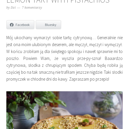
by
Dzi
7 komentarzy
Facebook
Bluesky
Mój ukochany wymarzył sobie tartę cytrynową… Generalnie nie
jest ona moim ulubionym deserem, ale męczył, męczył i wymęczył.
W końcu zrobiłam ją dla świętego spokoju i nawet sprawnie mi to
poszło. Powiem Wam, że wyszła prze-py-szna! Baaardzo
cytrynowa, słodka z chrupiącym spodem. Chyba będę robiła ją
częściej bo na tak smaczną nie trafiłam jeszcze nigdzie. Taki słodki
promyczek w chłodne dni do kawy. Zapraszam po przepis!