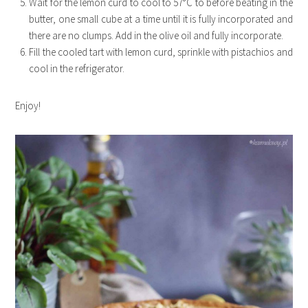
Wait for the lemon curd to cool to 57°C to before beating in the
butter, one small cube at a time until it is fully incorporated and
there are no clumps. Add in the olive oil and fully incorporate.
Fill the cooled tart with lemon curd, sprinkle with pistachios and
cool in the refrigerator.
Enjoy!