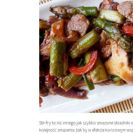
Stir-fry to nic innego jak szybko smażone składniki w
kolejność smażenia ,tak by w efekcie końcowym wsz