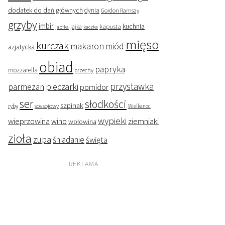
dodatek do dań głównych
dynia
Gordon Ramsay
grzyby
imbir
kapusta
kuchnia
jabłka
jajka
kaczka
mięso
kurczak
makaron
miód
azjatycka
obiad
papryka
mozzarella
orzechy
przystawka
pieczarki
parmezan
pomidor
ser
słodkości
szpinak
ryby
sos sojowy
Wielkanoc
wypieki
wieprzowina
wino
ziemniaki
wołowina
zioła
zupa
śniadanie
święta
REKLAMA