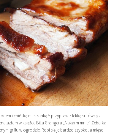
iodem i chińską mieszanką 5 przypraw z lekką surówką z
n znalazłam w książce Billa Grangera „Nakarm mnie”. Żeberka
nym grillu w ogrodzie. Robi się je bardzo szybko, a mięso