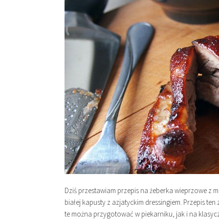
Dziś przestawiam przepis na żeberka wieprzowe z m
białej kapusty z azjatyckim dressingiem. Przepis te
te można przygotować w piekarniku, jak i na klasycz