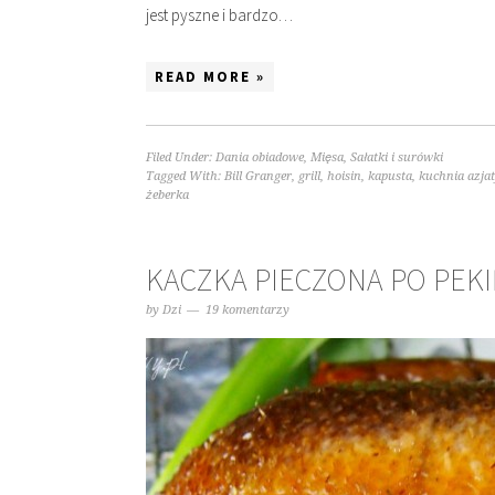
jest pyszne i bardzo…
READ MORE »
Filed Under:
Dania obiadowe
,
Mięsa
,
Sałatki i surówki
Tagged With:
Bill Granger
,
grill
,
hoisin
,
kapusta
,
kuchnia azja
żeberka
KACZKA PIECZONA PO PEK
by
Dzi
19 komentarzy