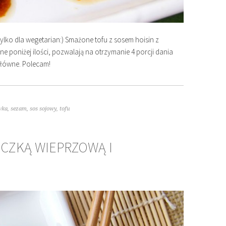
ylko dla wegetarian:) Smażone tofu z sosem hoisin z
e poniżej ilości, pozwalają na otrzymanie 4 porcji dania
główne. Polecam!
wka
,
sezam
,
sos sojowy
,
tofu
ICZKĄ WIEPRZOWĄ I