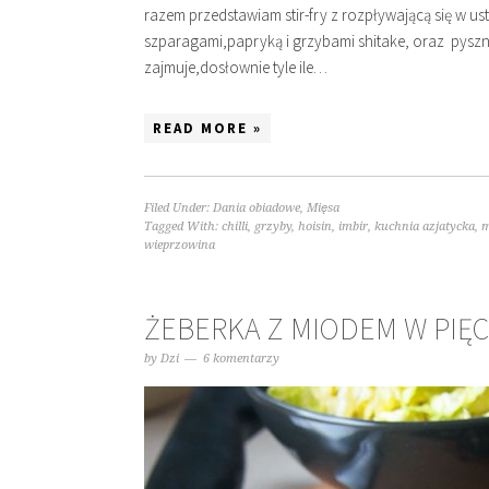
razem przedstawiam stir-fry z rozpływającą się w u
szparagami,papryką i grzybami shitake, oraz pyszn
zajmuje,dosłownie tyle ile…
READ MORE »
Filed Under:
Dania obiadowe
,
Mięsa
Tagged With:
chilli
,
grzyby
,
hoisin
,
imbir
,
kuchnia azjatycka
,
m
wieprzowina
ŻEBERKA Z MIODEM W PIĘ
by
Dzi
6 komentarzy