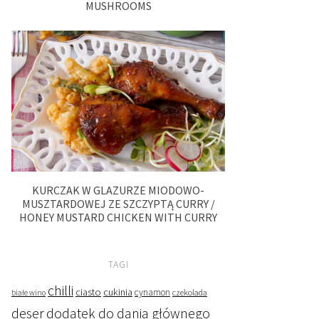
MUSHROOMS
KURCZAK W GLAZURZE MIODOWO-
MUSZTARDOWEJ ZE SZCZYPTĄ CURRY /
HONEY MUSTARD CHICKEN WITH CURRY
TAGI
chilli
ciasto
cukinia
cynamon
czekolada
białe wino
deser
dodatek do dania głównego