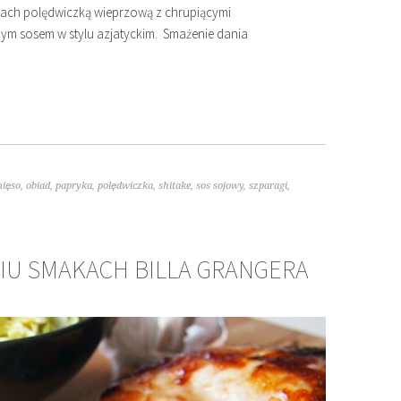
stach polędwiczką wieprzową z chrupiącymi
ym sosem w stylu azjatyckim. Smażenie dania
ięso
,
obiad
,
papryka
,
polędwiczka
,
shitake
,
sos sojowy
,
szparagi
,
CIU SMAKACH BILLA GRANGERA