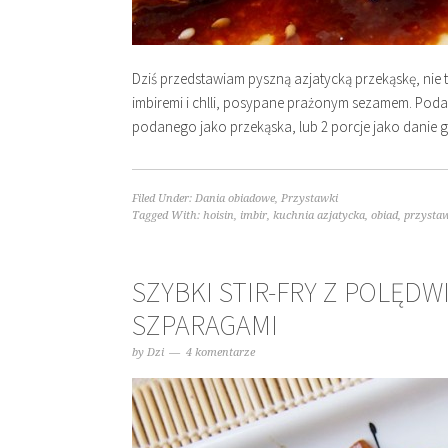
Dziś przedstawiam pyszną azjatycką przekąskę, nie t
imbiremi i chlli, posypane prażonym sezamem. Podan
podanego jako przekąska, lub 2 porcje jako danie 
Filed Under:
Dania obiadowe
,
Przystawki
Tagged With:
hoisin
,
imbir
,
kuchnia azjatycka
,
obiad
,
przysta
SZYBKI STIR-FRY Z POLĘDW
SZPARAGAMI
by
Dzi
4 komentarze