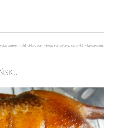
tycka
,
mięso
,
miód
,
obiad
,
ocet winny
,
sos sojowy
,
surówki
,
wieprzowina
,
IŃSKU