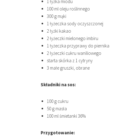
1 łyżka miodu
100 ml oleju roślinnego
300 g mąki
1 łyżeczka sody oczyszczonej
2 łyżki kakao
2 łyżeczki mielonego imbiru
1 łyżeczka przyprawy do piernika
2 łyżeczki cukru waniliowego
starta skórka z 1 cytryny
3 małe gruszki, obrane
Składniki na sos:
100 g cukru
50 g masła
100 ml śmietanki 36%
Przygotowanie: