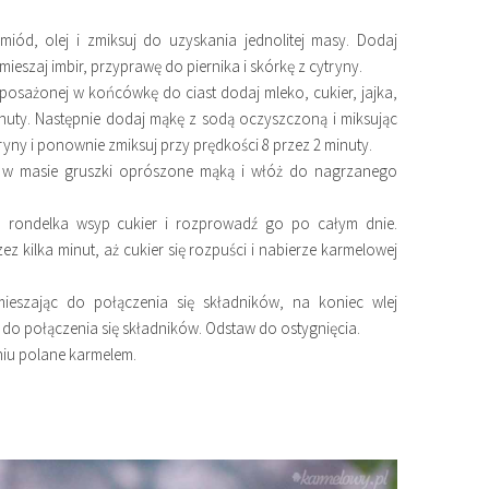
miód, olej i zmiksuj do uzyskania jednolitej masy. Dodaj
eszaj imbir, przyprawę do piernika i skórkę z cytryny.
osażonej w końcówkę do ciast dodaj mleko, cukier, jajka,
minuty. Następnie dodaj mąkę z sodą oczyszczoną i miksując
tryny i ponownie zmiksuj przy prędkości 8 przez 2 minuty.
ż w masie gruszki oprószone mąką i włóż do nagrzanego
o rondelka wsyp cukier i rozprowadź go po całym dnie.
 kilka minut, aż cukier się rozpuści i nabierze karmelowej
ieszając do połączenia się składników, na koniec wlej
 do połączenia się składników. Odstaw do ostygnięcia.
niu polane karmelem.