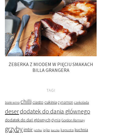
ŻEBERKA Z MIODEM W PIĘCIU SMAKACH
BILLA GRANGERA
TAGI
chilli
ciasto
cukinia
cynamon
czekolada
białe wino
deser
dodatek do dania głównego
dodatek do dań głównych
dynia
Gordon Ramsay
grzyby
imbir
kapusta
kuchnia
jabłka
jajka
kaczka