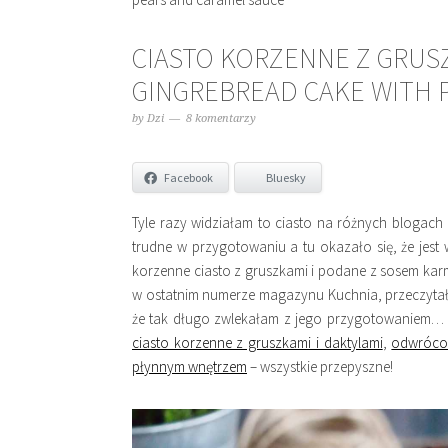
CIASTO KORZENNE Z GRUS
GINGREBREAD CAKE WITH 
by
Dzi
8 komentarzy
Facebook
Bluesky
Tyle razy widziałam to ciasto na różnych blogach i
trudne w przygotowaniu a tu okazało się, że jest
korzenne ciasto z gruszkami i podane z sosem kar
w ostatnim numerze magazynu Kuchnia, przeczytał
że tak długo zwlekałam z jego przygotowaniem… Je
ciasto korzenne z gruszkami i daktylami
,
odwrócon
płynnym wnętrzem
– wszystkie przepyszne!