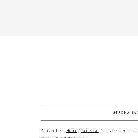
STRONA G
You are here:
Home
/
Słodkości
/
Ciasto korzenne z 
pears and caramel sauce