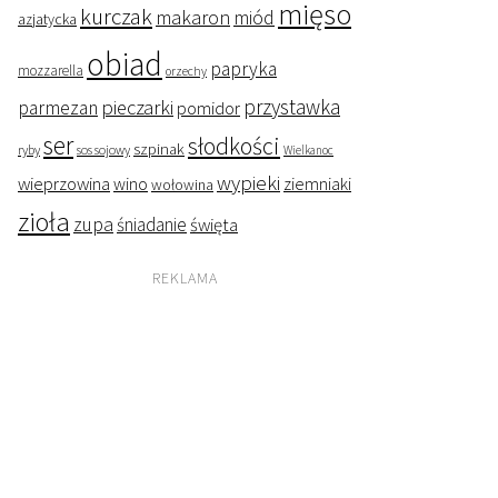
mięso
kurczak
makaron
miód
azjatycka
obiad
papryka
mozzarella
orzechy
przystawka
pieczarki
parmezan
pomidor
ser
słodkości
szpinak
ryby
sos sojowy
Wielkanoc
wypieki
wieprzowina
wino
ziemniaki
wołowina
zioła
zupa
śniadanie
święta
REKLAMA