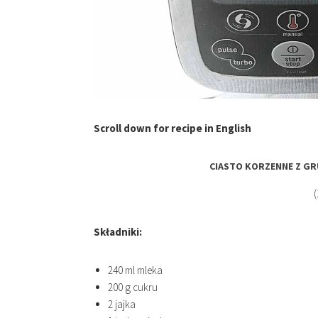
Scroll down for recipe in English
CIASTO KORZENNE Z G
(
Składniki:
240 ml mleka
200 g cukru
2 jajka