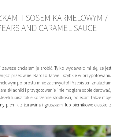
ZKAMI I SOSEM KARMELOWYM /
PEARS AND CARAMEL SAUCE
 zawsze chciałam je zrobić. Tylko wydawało mi się, że jest
 wręcz przeciwnie. Bardzo łatwe i szybkie w przygotowaniu
melowym po prostu mnie zachwyciło! Przepis ten znalazłam
am składniki i przygotowanie i nie mogłam sobie darować,
żeli lubisz takie korzenne słodkości, polecam także moje
y piernik z żurawiną
i
gruszkami lub piernikowe ciastko z