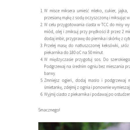
W misce miksera umieść mleko, cukier, jajka, 
przesianą mąkę z sodą oczyszczoną i miksując wmi
W celu przygotowania ciasta w TCC do misy wyp
miód, olej i zmiksuj przy prędkości 8 przez 2 
dodaj imbir, przyprawę do piernika i skórkę z cy
Przelej masę do natłuszczonej keksówki, ułó
piekarnika do 180 oC na 50 minut.
W międzyczasie przygotuj sos. Do szerokieg
Podgrzewaj na średnim ogniu bez mieszania przez
barwy.
Zmniejsz ogień, dodaj masło i podgrzewaj m
śmietankę, zdejmij z ognia i ponownie wymieszaj
Wyjmij ciasto z piekarnika i podawaj po ostudze
Smacznego!