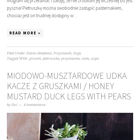
mogłam się przełamać i żałuję, że nie zrobiłam jej wcześniej bo jest
pyszna! Pietruszkę można swobodnie zastąpić pasternakiem,
chociaż jest on trudniej dostępny w…
READ MORE »
Filed Under:
Dania obiadowe
,
Przystawki
,
Zupy
Tagged With:
gruszki
,
pietruszka
,
przystawka
,
zioła
,
zupa
MIODOWO-MUSZTARDOWE UDKA
KACZE Z GRUSZKAMI / HONEY
MUSTARD DUCK LEGS WITH PEARS
by
Dzi
4 komentarze