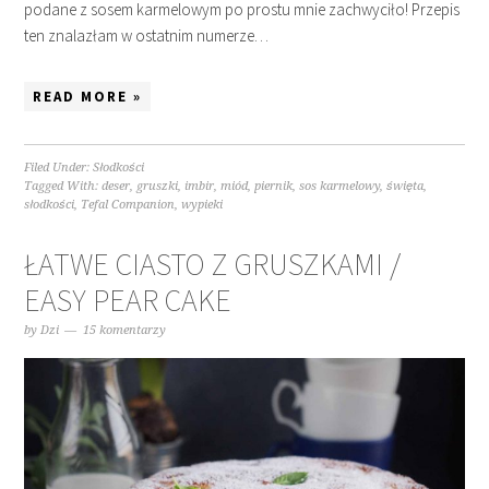
podane z sosem karmelowym po prostu mnie zachwyciło! Przepis
ten znalazłam w ostatnim numerze…
READ MORE »
Filed Under:
Słodkości
Tagged With:
deser
,
gruszki
,
imbir
,
miód
,
piernik
,
sos karmelowy
,
święta
,
słodkości
,
Tefal Companion
,
wypieki
ŁATWE CIASTO Z GRUSZKAMI /
EASY PEAR CAKE
by
Dzi
15 komentarzy