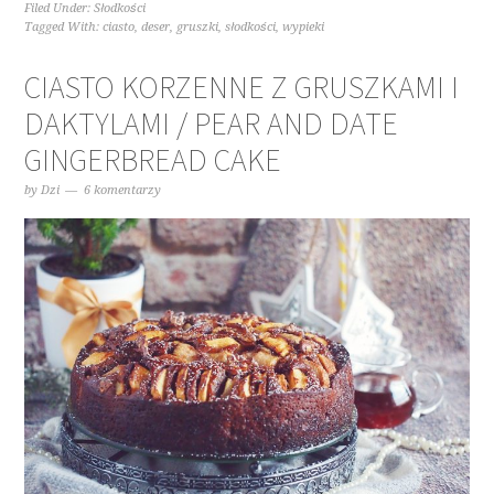
Filed Under:
Słodkości
Tagged With:
ciasto
,
deser
,
gruszki
,
słodkości
,
wypieki
CIASTO KORZENNE Z GRUSZKAMI I
DAKTYLAMI / PEAR AND DATE
GINGERBREAD CAKE
by
Dzi
6 komentarzy