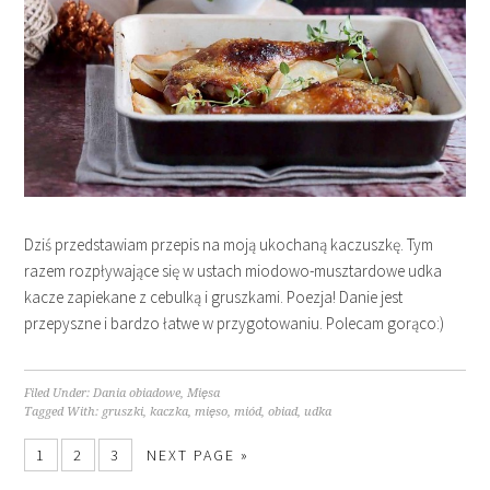
Dziś przedstawiam przepis na moją ukochaną kaczuszkę. Tym
razem rozpływające się w ustach miodowo-musztardowe udka
kacze zapiekane z cebulką i gruszkami. Poezja! Danie jest
przepyszne i bardzo łatwe w przygotowaniu. Polecam gorąco:)
Filed Under:
Dania obiadowe
,
Mięsa
Tagged With:
gruszki
,
kaczka
,
mięso
,
miód
,
obiad
,
udka
1
2
3
NEXT PAGE »