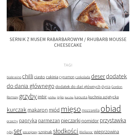
SERNIK Z MUSEM RABARBAROWYM / RHUBARB MOUSSE
CHEESECAKE
TAGI
deser
dodatek
chilli
ciasto
cukinia
cynamon
czekolada
białe wino
do dania głównego
dodatek do dań głównych
dynia
Gordon
grzyby
imbir
kapusta
kuchnia azjatycka
Ramsay
jabłka
jajka
kaczka
obiad
mięso
kurczak
makaron
miód
mozzarella
przystawka
pieczarki
papryka
parmezan
pomidor
orzechy
ser
słodkości
wieprzowina
szpinak
ryby
sos sojowy
Wielkanoc