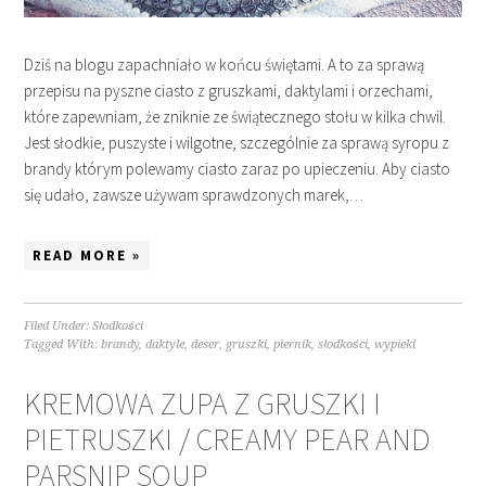
Dziś na blogu zapachniało w końcu świętami. A to za sprawą
przepisu na pyszne ciasto z gruszkami, daktylami i orzechami,
które zapewniam, że zniknie ze świątecznego stołu w kilka chwil.
Jest słodkie, puszyste i wilgotne, szczególnie za sprawą syropu z
brandy którym polewamy ciasto zaraz po upieczeniu. Aby ciasto
się udało, zawsze używam sprawdzonych marek,…
READ MORE »
Filed Under:
Słodkości
Tagged With:
brandy
,
daktyle
,
deser
,
gruszki
,
piernik
,
słodkości
,
wypieki
KREMOWA ZUPA Z GRUSZKI I
PIETRUSZKI / CREAMY PEAR AND
PARSNIP SOUP