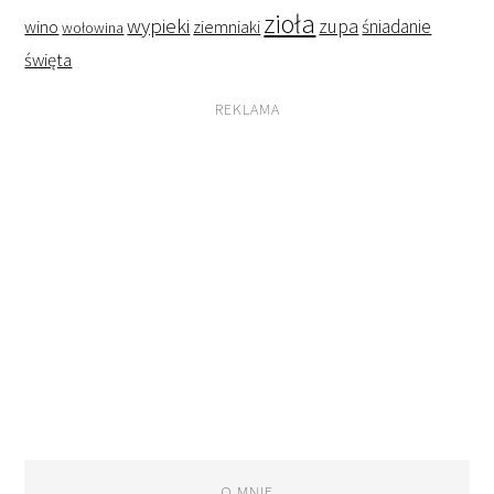
zioła
wypieki
zupa
śniadanie
wino
ziemniaki
wołowina
święta
REKLAMA
O MNIE