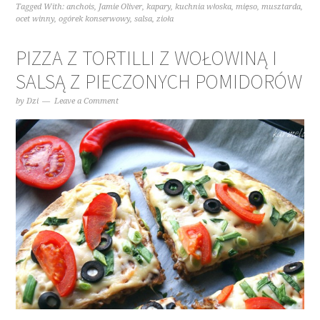
Tagged With:
anchois
,
Jamie Oliver
,
kapary
,
kuchnia włoska
,
mięso
,
musztarda
,
ocet winny
,
ogórek konserwowy
,
salsa
,
zioła
PIZZA Z TORTILLI Z WOŁOWINĄ I
SALSĄ Z PIECZONYCH POMIDORÓW
by
Dzi
Leave a Comment