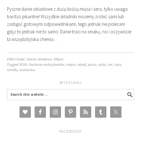
Pyszne danie obiadowe z dużą ilością mięsa i sera, tylko uwaga:
bardzo pikantne! Wszystkie składniki możemy zrobić sami lub
zastąpić gotowymi odpowiednikami, tego jednak nie polecam
gdyż to jednak nie to samo. Danie traci na smaku, no i oczywiście
ta wszędobylska chemia…
Filed Under:
Dania obiadowe
,
Mięsa
Tagged With:
kuchnia meksykańska
,
mięso
,
obiad
,
pizza
,
salsa
,
ser
,
taco
,
tortilla
,
wołowina
WYSZUKAJ
FACEBOOK