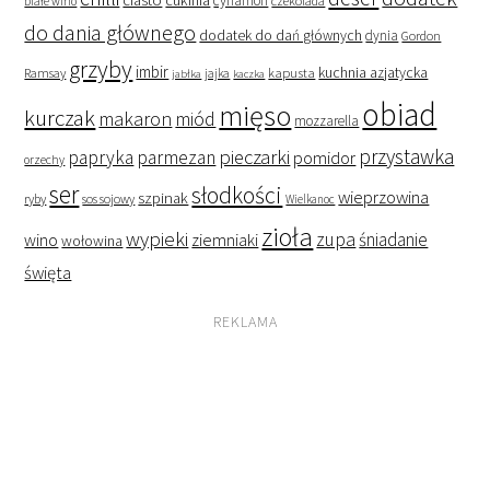
ciasto
cukinia
cynamon
czekolada
białe wino
do dania głównego
dodatek do dań głównych
dynia
Gordon
grzyby
imbir
kapusta
kuchnia azjatycka
Ramsay
jabłka
jajka
kaczka
obiad
mięso
kurczak
makaron
miód
mozzarella
przystawka
pieczarki
papryka
parmezan
pomidor
orzechy
ser
słodkości
wieprzowina
szpinak
ryby
sos sojowy
Wielkanoc
zioła
wypieki
zupa
śniadanie
wino
ziemniaki
wołowina
święta
REKLAMA