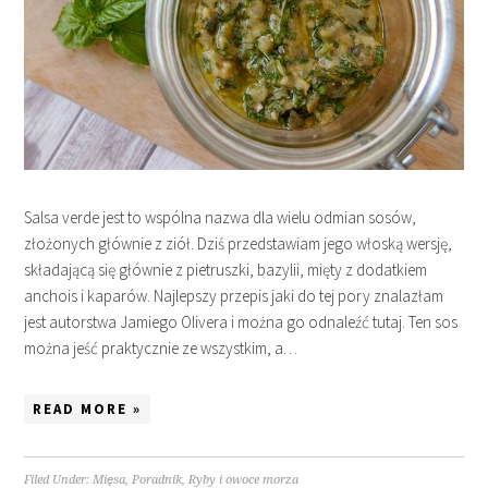
Salsa verde jest to wspólna nazwa dla wielu odmian sosów,
złożonych głównie z ziół. Dziś przedstawiam jego włoską wersję,
składającą się głównie z pietruszki, bazylii, mięty z dodatkiem
anchois i kaparów. Najlepszy przepis jaki do tej pory znalazłam
jest autorstwa Jamiego Olivera i można go odnaleźć tutaj. Ten sos
można jeść praktycznie ze wszystkim, a…
READ MORE »
Filed Under:
Mięsa
,
Poradnik
,
Ryby i owoce morza