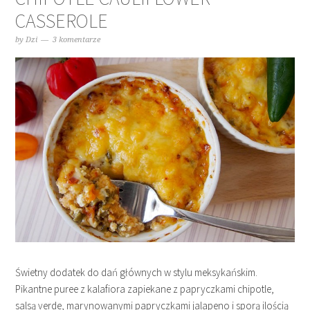
CASSEROLE
by
Dzi
3 komentarze
Świetny dodatek do dań głównych w stylu meksykańskim.
Pikantne puree z kalafiora zapiekane z papryczkami chipotle,
salsą verde, marynowanymi papryczkami jalapeno i sporą ilością