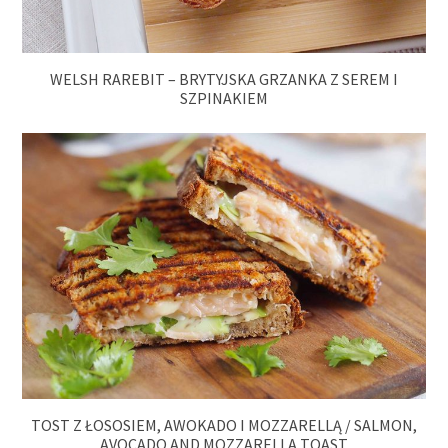
WELSH RAREBIT – BRYTYJSKA GRZANKA Z SEREM I
SZPINAKIEM
TOST Z ŁOSOSIEM, AWOKADO I MOZZARELLĄ / SALMON,
AVOCADO AND MOZZARELLA TOAST