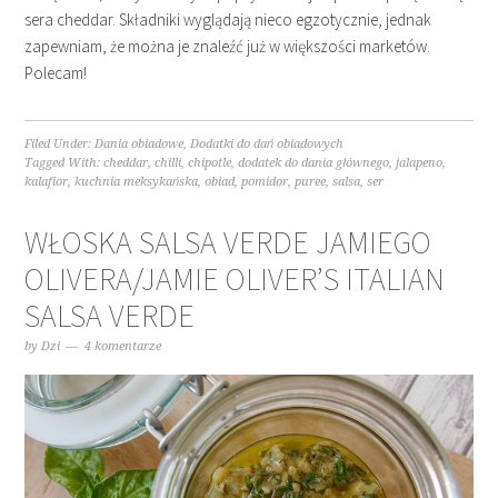
sera cheddar. Składniki wyglądają nieco egzotycznie, jednak
zapewniam, że można je znaleźć już w większości marketów.
Polecam!
Filed Under:
Dania obiadowe
,
Dodatki do dań obiadowych
Tagged With:
cheddar
,
chilli
,
chipotle
,
dodatek do dania głównego
,
jalapeno
,
kalafior
,
kuchnia meksykańska
,
obiad
,
pomidor
,
puree
,
salsa
,
ser
WŁOSKA SALSA VERDE JAMIEGO
OLIVERA/JAMIE OLIVER’S ITALIAN
SALSA VERDE
by
Dzi
4 komentarze