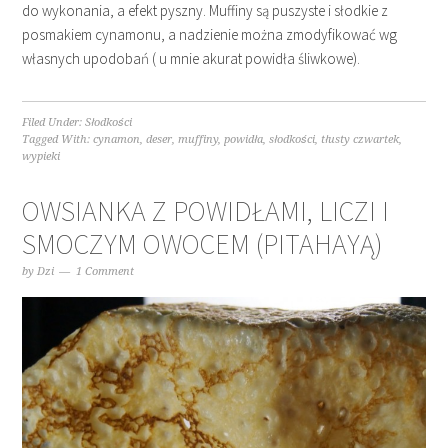
do wykonania, a efekt pyszny. Muffiny są puszyste i słodkie z
posmakiem cynamonu, a nadzienie można zmodyfikować wg
własnych upodobań ( u mnie akurat powidła śliwkowe).
Filed Under:
Słodkości
Tagged With:
cynamon
,
deser
,
muffiny
,
powidła
,
słodkości
,
tłusty czwartek
,
wypieki
OWSIANKA Z POWIDŁAMI, LICZI I
SMOCZYM OWOCEM (PITAHAYĄ)
by
Dzi
1 Comment