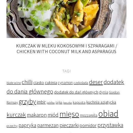
KURCZAK W MLEKU KOKOSOWYM I SZPARAGAMI /
CHICKEN WITH COCONUT MILK AND ASPARAGUS
TAGI
deser
dodatek
chilli
ciasto
cukinia
cynamon
czekolada
białe wino
do dania głównego
dodatek do dań głównych
dynia
Gordon
grzyby
imbir
kapusta
kuchnia azjatycka
Ramsay
jabłka
jajka
kaczka
obiad
mięso
kurczak
makaron
miód
mozzarella
przystawka
pieczarki
papryka
parmezan
pomidor
orzechy