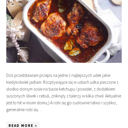
Dziś przedstawiam przepis na jedne z najlepszych udek jakie
kiedykolwiek jadłam. Rozpływające się w ustach udka pieczone z
słodko-słonym sosie na bazie ketchupu i powideł, z dodatkiem
suszonych śliwek i cebuli, zniknęły z talerzy w kilka chwil. Aktualnie
jest to hit w moim domu;) A robi się go cudownie łatwo i szybko,
generalnie robi się…
READ MORE »