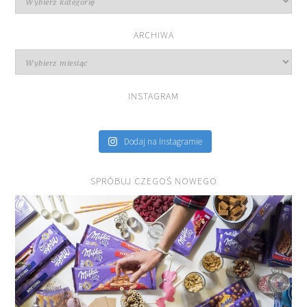
przepisów
ARCHIWA
Archiwa
INSTAGRAM
Dodaj na Instagramie
SPRÓBUJ CZEGOŚ NOWEGO