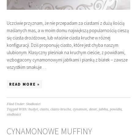
Uczciwie przyznam, że nie przepadam za ciastami z dużą ilością
maślanych mas, a w moim domu największą popularnością cieszą
się ciasta drożdżowe, lub właśnie ciasta kruche w różnej
konfiguracji. Dziś proponuję ciasto, które jest chyba naszym
ulubionym. Klasyczny pleśniak na kruchym cieście, z powidłami,
wzbogacony cynamonowymi jabłkami i pianką z białek – zawsze
wszystkim smakuje….
READ MORE »
Filed Under:
Słodkości
Tagged With:
budyń
,
ciasto
,
ciasto kruche
,
cynamon
,
deser
,
jabłka
,
powidła
,
słodkości
CYNAMONOWE MUFFINY