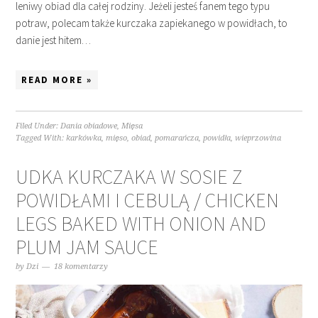
leniwy obiad dla całej rodziny. Jeżeli jesteś fanem tego typu
potraw, polecam także kurczaka zapiekanego w powidłach, to
danie jest hitem…
READ MORE »
Filed Under:
Dania obiadowe
,
Mięsa
Tagged With:
karkówka
,
mięso
,
obiad
,
pomarańcza
,
powidła
,
wieprzowina
UDKA KURCZAKA W SOSIE Z
POWIDŁAMI I CEBULĄ / CHICKEN
LEGS BAKED WITH ONION AND
PLUM JAM SAUCE
by
Dzi
18 komentarzy