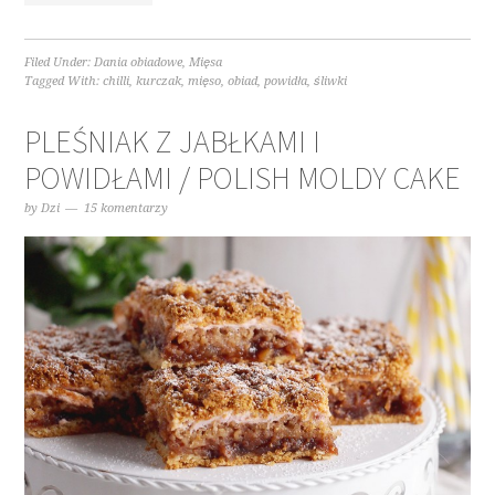
Filed Under:
Dania obiadowe
,
Mięsa
Tagged With:
chilli
,
kurczak
,
mięso
,
obiad
,
powidła
,
śliwki
PLEŚNIAK Z JABŁKAMI I
POWIDŁAMI / POLISH MOLDY CAKE
by
Dzi
15 komentarzy