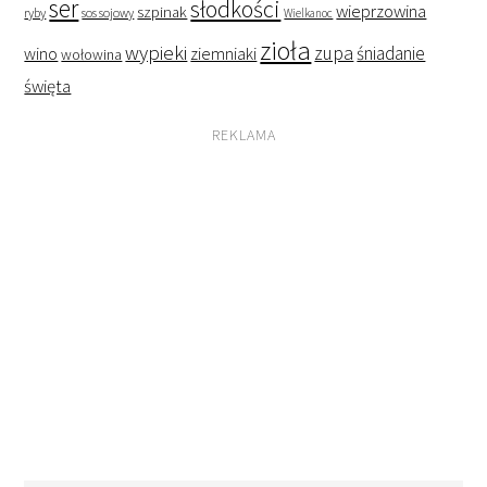
ser
słodkości
wieprzowina
szpinak
ryby
sos sojowy
Wielkanoc
zioła
wypieki
zupa
śniadanie
wino
ziemniaki
wołowina
święta
REKLAMA