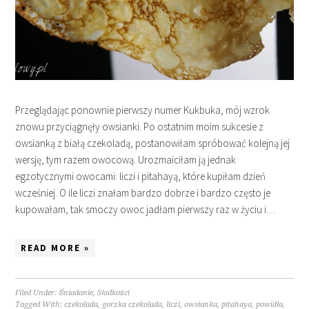
Przeglądając ponownie pierwszy numer Kukbuka, mój wzrok
znowu przyciągnęły owsianki. Po ostatnim moim sukcesie z
owsianką z białą czekoladą, postanowiłam spróbować kolejną jej
wersję, tym razem owocową. Urozmaiciłam ją jednak
egzotycznymi owocami: liczi i pitahayą, które kupiłam dzień
wcześniej. O ile liczi znałam bardzo dobrze i bardzo często je
kupowałam, tak smoczy owoc jadłam pierwszy raz w życiu i…
READ MORE »
Filed Under:
Śniadanie
,
Słodkości
Tagged With:
czekolada
,
gorzka czekolada
,
liczi
,
owsianka
,
pitahaya
,
powidła
,