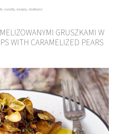
ki
,
nutella
,
święta
,
słodkości
RMELIZOWANYMI GRUSZKAMI W
OPS WITH CARAMELIZED PEARS