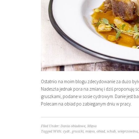
Ostatnio na moim blogu zdecydowanie za dużo było
Nadeszła jednak pora na zmianę i dziś proponuję s
gruszkami, podane w sosie cydrowym. Danie jest b
Polecam na obiad po zabieganym dniu w pracy.
Filed Under:
Dania obiadowe
,
Mięsa
Tagged With:
cydr
,
gruszki
,
mięso
,
obiad
,
schab
,
wieprzowina