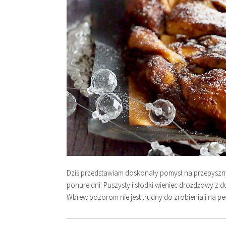
Dziś przedstawiam doskonały pomysł na przepyszny
ponure dni. Puszysty i słodki wieniec drożdżowy z du
Wbrew pozorom nie jest trudny do zrobienia i na p