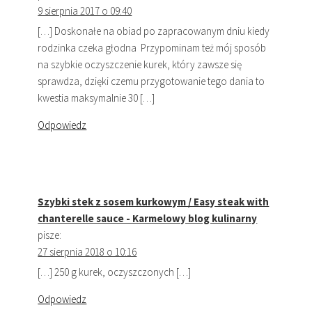
9 sierpnia 2017 o 09:40
[…] Doskonałe na obiad po zapracowanym dniu kiedy
rodzinka czeka głodna Przypominam też mój sposób
na szybkie oczyszczenie kurek, który zawsze się
sprawdza, dzięki czemu przygotowanie tego dania to
kwestia maksymalnie 30 […]
Odpowiedz
Szybki stek z sosem kurkowym / Easy steak with
chanterelle sauce - Karmelowy blog kulinarny
pisze:
27 sierpnia 2018 o 10:16
[…] 250 g kurek, oczyszczonych […]
Odpowiedz