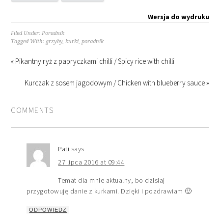
Wersja do wydruku
Filed Under:
Poradnik
Tagged With:
grzyby
,
kurki
,
poradnik
« Pikantny ryż z papryczkami chilli / Spicy rice with chilli
Kurczak z sosem jagodowym / Chicken with blueberry sauce »
COMMENTS
Pati
says
27 lipca 2016 at 09:44
Temat dla mnie aktualny, bo dzisiaj
przygotowuję danie z kurkami. Dzięki i pozdrawiam 🙂
ODPOWIEDZ