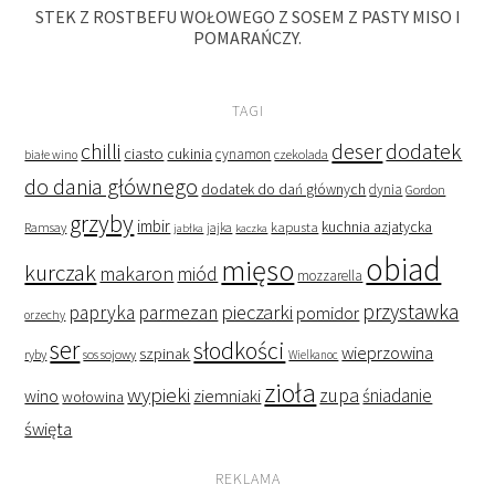
STEK Z ROSTBEFU WOŁOWEGO Z SOSEM Z PASTY MISO I
POMARAŃCZY.
TAGI
deser
dodatek
chilli
ciasto
cukinia
cynamon
czekolada
białe wino
do dania głównego
dodatek do dań głównych
dynia
Gordon
grzyby
imbir
kapusta
kuchnia azjatycka
Ramsay
jabłka
jajka
kaczka
obiad
mięso
kurczak
makaron
miód
mozzarella
przystawka
pieczarki
papryka
parmezan
pomidor
orzechy
ser
słodkości
wieprzowina
szpinak
ryby
sos sojowy
Wielkanoc
zioła
wypieki
zupa
śniadanie
wino
ziemniaki
wołowina
święta
REKLAMA