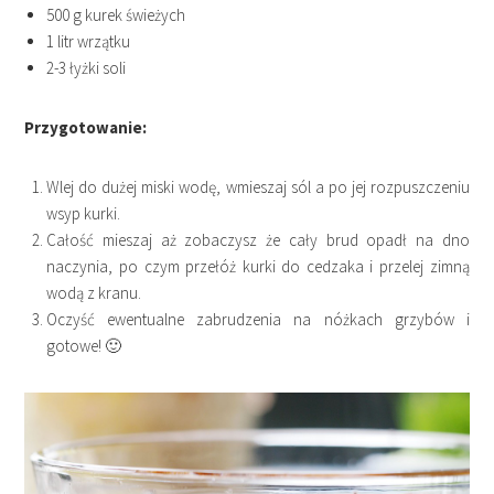
500 g kurek świeżych
1 litr wrzątku
2-3 łyżki soli
Przygotowanie:
Wlej do dużej miski wodę, wmieszaj sól a po jej rozpuszczeniu
wsyp kurki.
Całość mieszaj aż zobaczysz że cały brud opadł na dno
naczynia, po czym przełóż kurki do cedzaka i przelej zimną
wodą z kranu.
Oczyść ewentualne zabrudzenia na nóżkach grzybów i
gotowe! 🙂