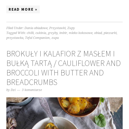
READ MORE »
Filed Under:
Dania obiadowe
,
Przystawki
,
Zupy
Tagged With:
chilli
,
cukinia
,
grzyby
,
imbir
,
mleko kokosowe
,
obiad
,
pieczarki
,
przystawka
,
Tefal Companion
,
zupa
BROKUŁY I KALAFIOR Z MASŁEM I
BUŁKĄ TARTĄ / CAULIFLOWER AND
BROCCOLI WITH BUTTER AND
BREADCRUMBS
by
Dzi
3 komentarze