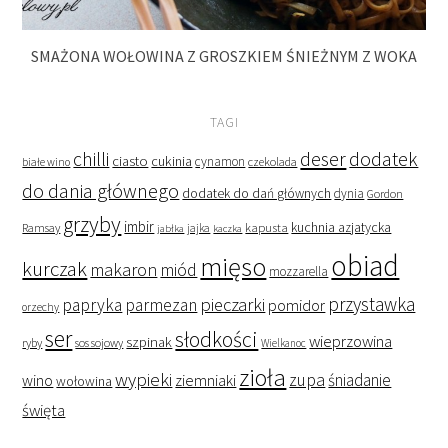
SMAŻONA WOŁOWINA Z GROSZKIEM ŚNIEŻNYM Z WOKA
TAGI
deser
dodatek
chilli
ciasto
cukinia
cynamon
czekolada
białe wino
do dania głównego
dodatek do dań głównych
dynia
Gordon
grzyby
imbir
kapusta
kuchnia azjatycka
Ramsay
jabłka
jajka
kaczka
obiad
mięso
kurczak
makaron
miód
mozzarella
przystawka
pieczarki
papryka
parmezan
pomidor
orzechy
ser
słodkości
wieprzowina
szpinak
ryby
sos sojowy
Wielkanoc
zioła
wypieki
zupa
śniadanie
wino
ziemniaki
wołowina
święta