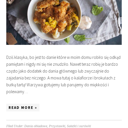
Dziś klasyka, bo jest to danie które w moim domu robiło się odkąd
pamiętam i nigdy mi się nie znudziło. Nawet teraz robię je bardzo
często jako dodatek do dania głównego lub zwyczajnie do
zajadania bez niczego. A mowa tutaj o kalafiorze i brokułach z
bułką tartą! Warzywa gotujemy lub parujemy do miękkości i
polewamy…
READ MORE »
Filed Under:
Dania obiadowe
,
Przystawki
,
Sałatki i surówki