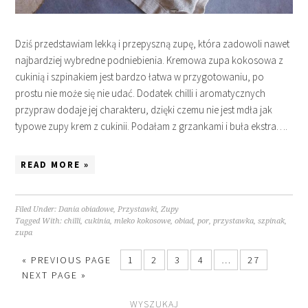
Dziś przedstawiam lekką i przepyszną zupę, która zadowoli nawet
najbardziej wybredne podniebienia. Kremowa zupa kokosowa z
cukinią i szpinakiem jest bardzo łatwa w przygotowaniu, po
prostu nie może się nie udać. Dodatek chilli i aromatycznych
przypraw dodaje jej charakteru, dzięki czemu nie jest mdła jak
typowe zupy krem z cukinii. Podałam z grzankami i buła ekstra….
READ MORE »
Filed Under:
Dania obiadowe
,
Przystawki
,
Zupy
Tagged With:
chilli
,
cukinia
,
mleko kokosowe
,
obiad
,
por
,
przystawka
,
szpinak
,
zupa
« PREVIOUS PAGE
1
2
3
4
…
27
NEXT PAGE »
WYSZUKAJ