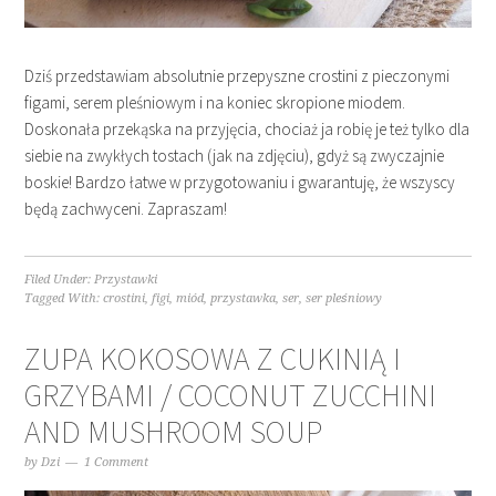
Dziś przedstawiam absolutnie przepyszne crostini z pieczonymi
figami, serem pleśniowym i na koniec skropione miodem.
Doskonała przekąska na przyjęcia, chociaż ja robię je też tylko dla
siebie na zwykłych tostach (jak na zdjęciu), gdyż są zwyczajnie
boskie! Bardzo łatwe w przygotowaniu i gwarantuję, że wszyscy
będą zachwyceni. Zapraszam!
Filed Under:
Przystawki
Tagged With:
crostini
,
figi
,
miód
,
przystawka
,
ser
,
ser pleśniowy
ZUPA KOKOSOWA Z CUKINIĄ I
GRZYBAMI / COCONUT ZUCCHINI
AND MUSHROOM SOUP
by
Dzi
1 Comment