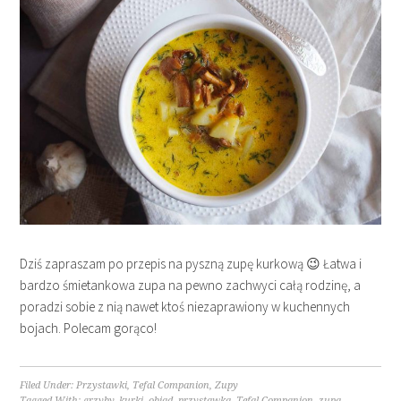
Dziś zapraszam po przepis na pyszną zupę kurkową 😉 Łatwa i
bardzo śmietankowa zupa na pewno zachwyci całą rodzinę, a
poradzi sobie z nią nawet ktoś niezaprawiony w kuchennych
bojach. Polecam gorąco!
Filed Under:
Przystawki
,
Tefal Companion
,
Zupy
Tagged With:
grzyby
,
kurki
,
obiad
,
przystawka
,
Tefal Companion
,
zupa