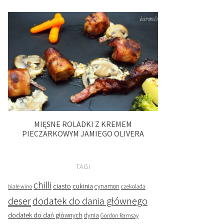
MIĘSNE ROLADKI Z KREMEM
PIECZARKOWYM JAMIEGO OLIVERA
TAGI
chilli
ciasto
cukinia
cynamon
czekolada
białe wino
deser
dodatek do dania głównego
dodatek do dań głównych
dynia
Gordon Ramsay