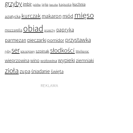
grzyby
imbir
kapusta
kuchnia
jabłka
jajka
kaczka
mięso
kurczak
makaron
miód
azjatycka
obiad
papryka
mozzarella
orzechy
przystawka
pieczarki
parmezan
pomidor
ser
słodkości
szpinak
ryby
sos sojowy
Wielkanoc
wypieki
wieprzowina
wino
ziemniaki
wołowina
zioła
zupa
śniadanie
święta
REKLAMA