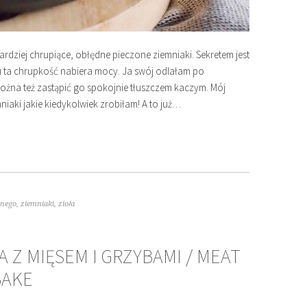
rdziej chrupiące, obłędne pieczone ziemniaki. Sekretem jest
mu ta chrupkość nabiera mocy. Ja swój odlałam po
ożna też zastąpić go spokojnie tłuszczem kaczym. Mój
iaki jakie kiedykolwiek zrobiłam! A to już…
wnego
,
ziemniaki
,
zioła
 Z MIĘSEM I GRZYBAMI / MEAT
BAKE