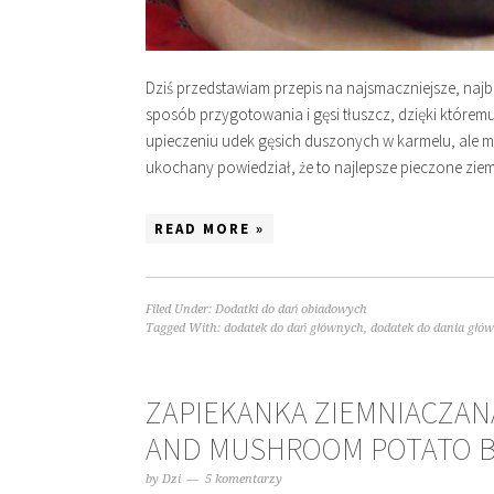
Dziś przedstawiam przepis na najsmaczniejsze, najba
sposób przygotowania i gęsi tłuszcz, dzięki które
upieczeniu udek gęsich duszonych w karmelu, ale m
ukochany powiedział, że to najlepsze pieczone ziemn
READ MORE »
Filed Under:
Dodatki do dań obiadowych
Tagged With:
dodatek do dań głównych
,
dodatek do dania głó
ZAPIEKANKA ZIEMNIACZANA
AND MUSHROOM POTATO 
by
Dzi
5 komentarzy