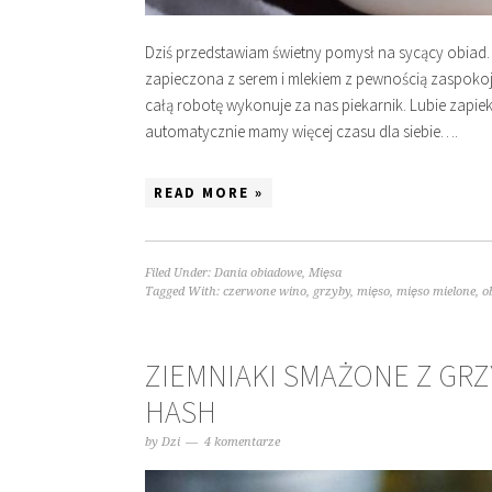
Dziś przedstawiam świetny pomysł na sycący obiad.
zapieczona z serem i mlekiem z pewnością zaspokojon
całą robotę wykonuje za nas piekarnik. Lubie zapie
automatycznie mamy więcej czasu dla siebie….
READ MORE »
Filed Under:
Dania obiadowe
,
Mięsa
Tagged With:
czerwone wino
,
grzyby
,
mięso
,
mięso mielone
,
o
ZIEMNIAKI SMAŻONE Z GR
HASH
by
Dzi
4 komentarze