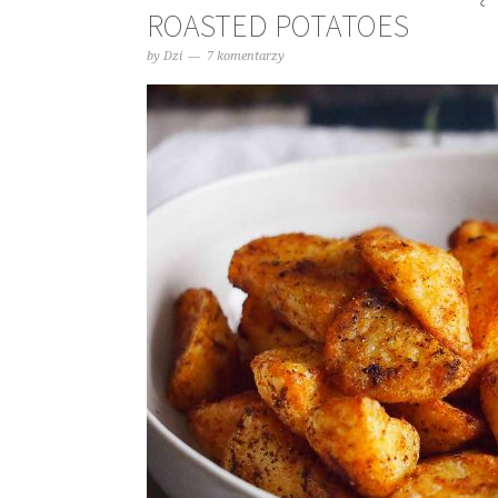
ROASTED POTATOES
by
Dzi
7 komentarzy