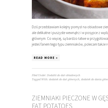
Dziś przedstawiam kolejny pomysł na obiadowe ziemn
ale delikatne i puszyste wewnątrz i w posypce z w
głównym. Co więcej, są bardzo łatwe w przygotowa
jesteś fanem tego typu ziemniaków, polecam także 
READ MORE »
Filed Under:
Dodatki do dań obiadowych
Tagged With:
dodatek do dań głównych
,
dodatek do dania głó
ZIEMNIAKI PIECZONE W GĘ
FAT POTATOES