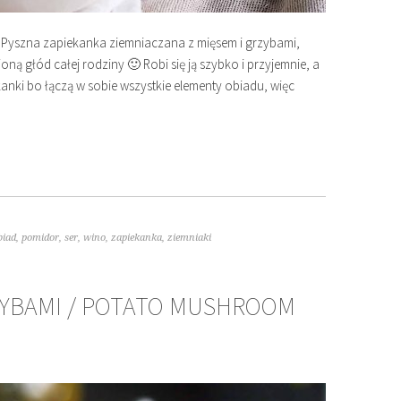
 Pyszna zapiekanka ziemniaczana z mięsem i grzybami,
ą głód całej rodziny 🙂 Robi się ją szybko i przyjemnie, a
kanki bo łączą w sobie wszystkie elementy obiadu, więc
biad
,
pomidor
,
ser
,
wino
,
zapiekanka
,
ziemniaki
ZYBAMI / POTATO MUSHROOM