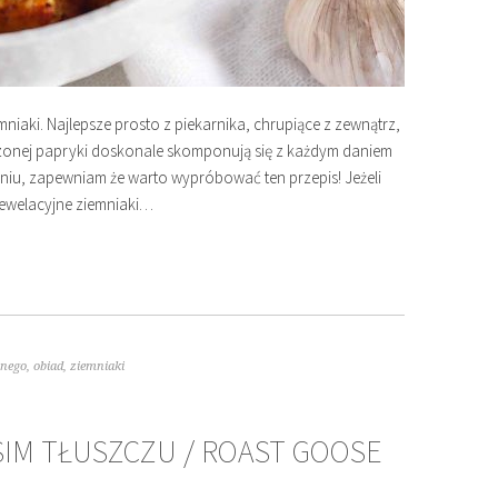
iaki. Najlepsze prosto z piekarnika, chrupiące z zewnątrz,
ędzonej papryki doskonale skomponują się z każdym daniem
niu, zapewniam że warto wypróbować ten przepis! Jeżeli
rewelacyjne ziemniaki…
wnego
,
obiad
,
ziemniaki
SIM TŁUSZCZU / ROAST GOOSE