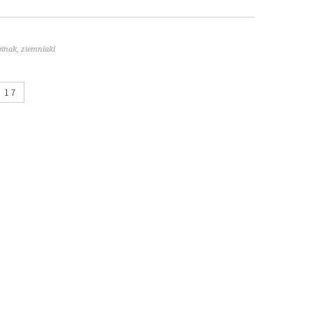
pinak
,
ziemniaki
17