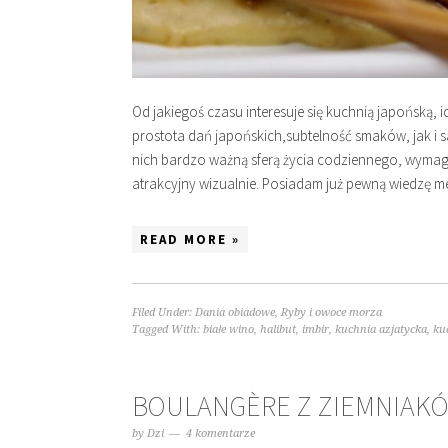
Od jakiegoś czasu interesuje się kuchnią japońską, ic
prostota dań japońskich,subtelność smaków, jak i 
nich bardzo ważną sferą życia codziennego, wyma
atrakcyjny wizualnie. Posiadam już pewną wiedzę 
READ MORE »
Filed Under:
Dania obiadowe
,
Ryby i owoce morza
Tagged With:
białe wino
,
halibut
,
imbir
,
kuchnia azjatycka
,
ku
BOULANGÈRE Z ZIEMNIAK
by
Dzi
4 komentarze