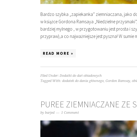
Bardzo szybka „zapiekanka” ziemniaczana, jako do
w książce Gordona Ramsaya „Niedzielne przysmaki”,
bardziej mylnego , w przygotowaniu jest prosta i szy
przypraw),a co najważniejsze jest pyszna! W sumie
READ MORE »
Filed Under:
Dodatki do dań obiadowych
Tagged With:
dodatek do dania głównego
,
Gordon Ramsay
,
obi
PUREE ZIEMNIACZANE ZE 
by
barjed
1 Comment