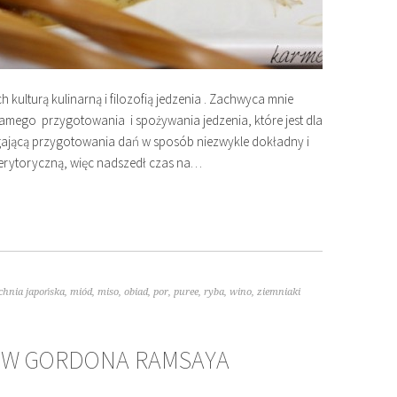
h kulturą kulinarną i filozofią jedzenia . Zachwyca mnie
samego przygotowania i spożywania jedzenia, które jest dla
gającą przygotowania dań w sposób niezwykle dokładny i
merytoryczną, więc nadszedł czas na…
chnia japońska
,
miód
,
miso
,
obiad
,
por
,
puree
,
ryba
,
wino
,
ziemniaki
ÓW GORDONA RAMSAYA