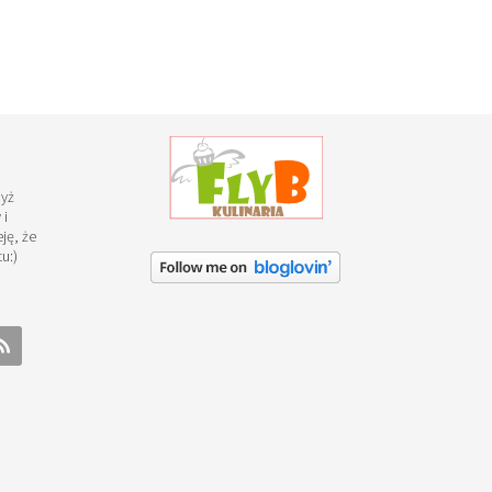
dyż
 i
ję, że
u:)