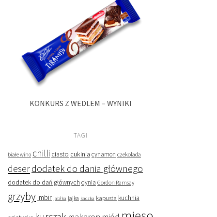
KONKURS Z WEDLEM – WYNIKI
TAGI
chilli
ciasto
cukinia
cynamon
czekolada
białe wino
deser
dodatek do dania głównego
dodatek do dań głównych
dynia
Gordon Ramsay
grzyby
imbir
kapusta
kuchnia
jabłka
jajka
kaczka
mięso
kurczak
makaron