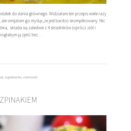
datek do dania głównego. Widziałam ten przepis wiele razy
 ale omijałam go myśląc,że jest bardzo skomplikowany. Nic
bka, składa się zaledwie z 4 składników (oprócz ziół i
 mogłabym ją zjeść bez…
ad
,
zapiekanka
,
ziemniaki
SZPINAKIEM