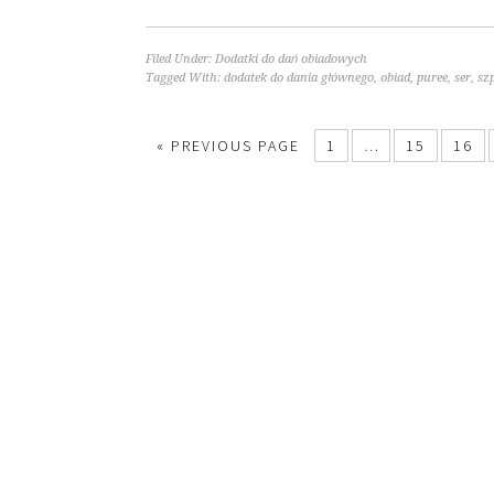
Filed Under:
Dodatki do dań obiadowych
Tagged With:
dodatek do dania głównego
,
obiad
,
puree
,
ser
,
sz
« PREVIOUS PAGE
1
…
15
16