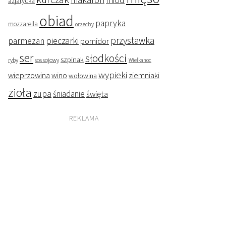
miód
azjatycka
obiad
papryka
mozzarella
orzechy
przystawka
pieczarki
parmezan
pomidor
ser
słodkości
szpinak
ryby
sos sojowy
Wielkanoc
wypieki
wieprzowina
wino
ziemniaki
wołowina
zioła
zupa
śniadanie
święta
REKLAMA