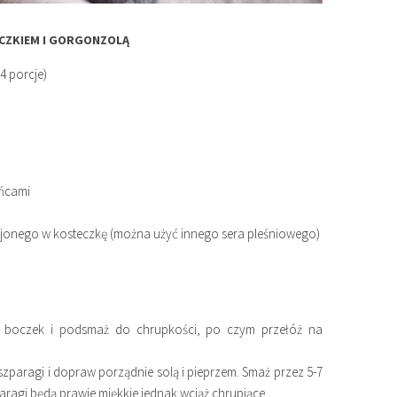
OCZKIEM I GORGONZOLĄ
(4 porcje)
ońcami
jonego w kosteczkę (można użyć innego sera pleśniowego)
ż boczek i podsmaż do chrupkości, po czym przełóż na
szparagi i dopraw porządnie solą i pieprzem. Smaż przez 5-7
aragi będą prawie miękkie jednak wciąż chrupiące.