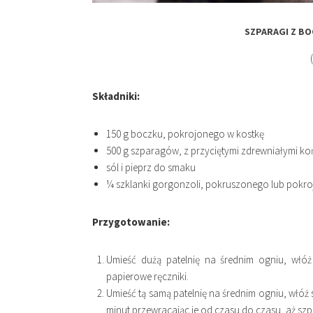
SZPARAGI Z B
Składniki:
150 g boczku, pokrojonego w kostkę
500 g szparagów, z przyciętymi zdrewniałymi k
sól i pieprz do smaku
¼ szklanki gorgonzoli, pokruszonego lub pokro
Przygotowanie:
Umieść dużą patelnię na średnim ogniu, włó
papierowe ręczniki.
Umieść tą samą patelnię na średnim ogniu, włóż 
minut przewracając je od czasu do czasu, aż szp