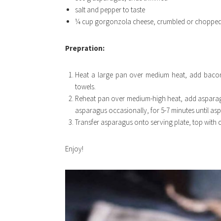
salt and pepper to taste
¼ cup gorgonzola cheese, crumbled or choppe
Prepration:
Heat a large pan over medium heat, add bacon
towels.
Reheat pan over medium-high heat, add asparagu
asparagus occasionally, for 5-7 minutes until a
Transfer asparagus onto serving plate, top wit
Enjoy!