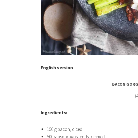
English version
BACON GORG
(
Ingredients:
150 g bacon, diced
500 g asparagus, ends trimmed