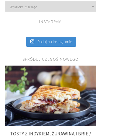
Archiwa
INSTAGRAM
Dodaj na Instagramie
SPRÓBUJ CZEGOŚ NOWEGO
TOSTY Z INDYKIEM, ŻURAWINĄ I BRIE /