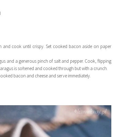
d
 and cook until crispy. Set cooked bacon aside on paper
s and a generous pinch of salt and pepper. Cook, flipping
sparagus is softened and cooked through but with a crunch.
h cooked bacon and cheese and serve immediately.