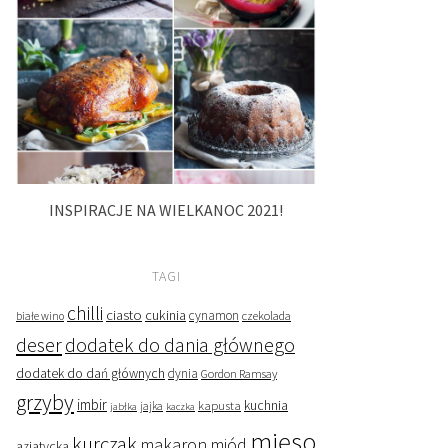
INSPIRACJE NA WIELKANOC 2021!
TAGI
chilli
ciasto
cukinia
cynamon
czekolada
białe wino
deser
dodatek do dania głównego
dodatek do dań głównych
dynia
Gordon Ramsay
grzyby
imbir
kapusta
kuchnia
jabłka
jajka
kaczka
mięso
kurczak
makaron
miód
azjatycka