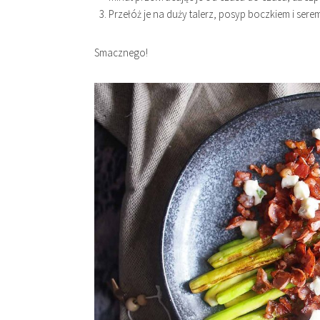
Przełóż je na duży talerz, posyp boczkiem i sere
Smacznego!