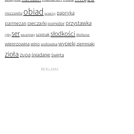
obiad
papryka
mozzarella
orzechy
przystawka
pieczarki
parmezan
pomidor
ser
słodkości
szpinak
ryby
sos sojowy
Wielkanoc
wypieki
wieprzowina
wino
ziemniaki
wołowina
zioła
zupa
śniadanie
święta
REKLAMA