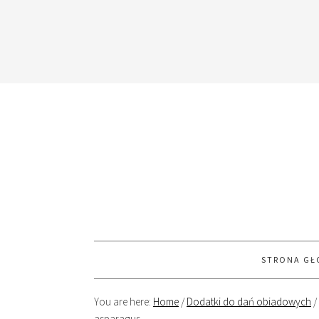
STRONA G
You are here:
Home
/
Dodatki do dań obiadowych
/
asparagus