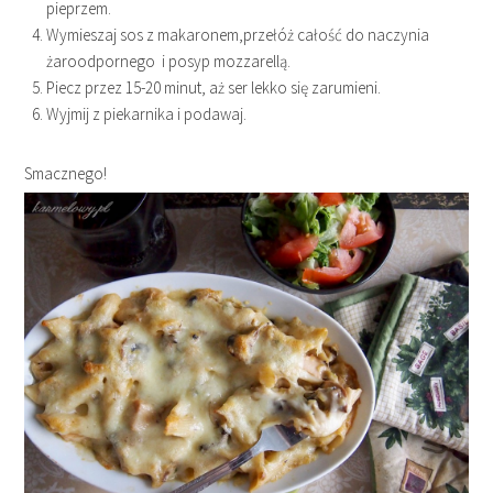
pieprzem.
Wymieszaj sos z makaronem,przełóż całość do naczynia
żaroodpornego i posyp mozzarellą.
Piecz przez 15-20 minut, aż ser lekko się zarumieni.
Wyjmij z piekarnika i podawaj.
Smacznego!