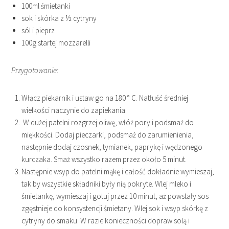
100ml śmietanki
sok i skórka z ½ cytryny
sól i pieprz
100g startej mozzarelli
Przygotowanie:
Włącz piekarnik i ustaw go na 180 ° C. Natłuść średniej
wielkości naczynie do zapiekania.
W dużej patelni rozgrzej oliwę, włóż pory i podsmaż do
miękkości. Dodaj pieczarki, podsmaż do zarumienienia,
następnie dodaj czosnek, tymianek, paprykę i wędzonego
kurczaka. Smaż wszystko razem przez około 5 minut.
Następnie wsyp do patelni mąkę i całość dokładnie wymieszaj,
tak by wszystkie składniki były nią pokryte. Wlej mleko i
śmietankę, wymieszaj i gotuj przez 10 minut, aż powstały sos
zgęstnieje do konsystencji śmietany. Wlej sok i wsyp skórkę z
cytryny do smaku. W razie konieczności dopraw solą i