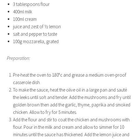
3 tablespoons flour
400ml milk
100ml cream
juice and zest of ½ lemon
salt and pepper to taste
100g mozzarella, grated
Preparation:
Pre-heat the oven to 180°c and grease a medium oven-proof
casserole dish.
To make the sauce, heat the olive oil in a large pan and sauté
the leeks until soft and tender. Add the mushrooms and fry until
golden brown then add the garlic, thyme, paprika and smoked
chicken. Allow to fry for 5 minutes.
Add the flour and stir to coat the chicken and mushrooms with
flour. Pour in the milk and cream and allow to simmer for 10
minutes until the sauce has thickened. Add the lemon juice and