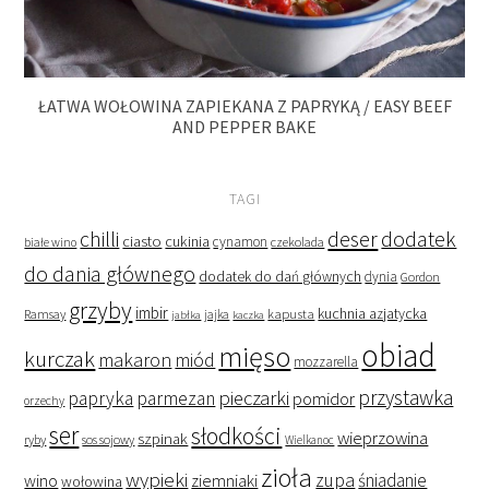
ŁATWA WOŁOWINA ZAPIEKANA Z PAPRYKĄ / EASY BEEF
AND PEPPER BAKE
TAGI
deser
dodatek
chilli
ciasto
cukinia
cynamon
czekolada
białe wino
do dania głównego
dodatek do dań głównych
dynia
Gordon
grzyby
imbir
kapusta
kuchnia azjatycka
Ramsay
jabłka
jajka
kaczka
obiad
mięso
kurczak
makaron
miód
mozzarella
przystawka
pieczarki
papryka
parmezan
pomidor
orzechy
ser
słodkości
wieprzowina
szpinak
ryby
sos sojowy
Wielkanoc
zioła
wypieki
zupa
śniadanie
wino
ziemniaki
wołowina