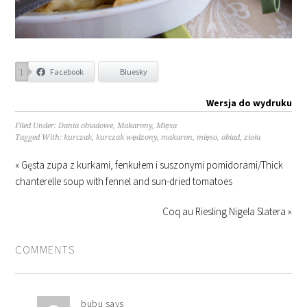
1
Facebook
Bluesky
Wersja do wydruku
Filed Under:
Dania obiadowe
,
Makarony
,
Mięsa
Tagged With:
kurczak
,
kurczak wędzony
,
makaron
,
mięso
,
obiad
,
zioła
« Gęsta zupa z kurkami, fenkułem i suszonymi pomidorami/Thick
chanterelle soup with fennel and sun-dried tomatoes
Coq au Riesling Nigela Slatera »
COMMENTS
bubu
says