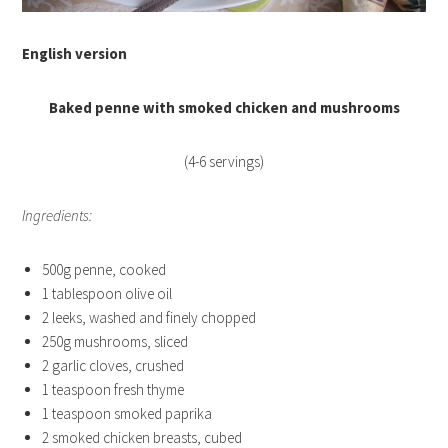
English version
Baked penne with smoked chicken and mushrooms
(4-6 servings)
Ingredients:
500g penne, cooked
1 tablespoon olive oil
2 leeks, washed and finely chopped
250g mushrooms, sliced
2 garlic cloves, crushed
1 teaspoon fresh thyme
1 teaspoon smoked paprika
2 smoked chicken breasts, cubed