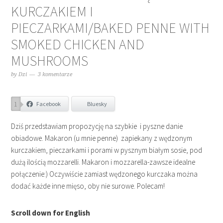
KURCZAKIEM I
PIECZARKAMI/BAKED PENNE WITH
SMOKED CHICKEN AND
MUSHROOMS
by
Dzi
3 komentarze
1
Facebook
Bluesky
Dziś przedstawiam propozycję na szybkie i pyszne danie
obiadowe. Makaron (u mnie penne) zapiekany z wędzonym
kurczakiem, pieczarkami i porami w pysznym białym sosie, pod
dużą ilością mozzarelli. Makaron i mozzarella-zawsze idealne
połączenie:) Oczywiście zamiast wędzonego kurczaka można
dodać każde inne mięso, oby nie surowe. Polecam!
Scroll down for English