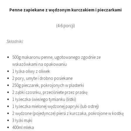
Penne zapiekane z wędzonym kurczakiem i pieczarkami
(4-6 porcji)
Składniki:
500g makaronu penne, ugotowanego zgodnie ze
wskazówkami na opakowaniu
1 łyżka oliwy z oliwek
2 pory, umyte i drobno posiekane
250g pieczarek, pokrojonych w plasterki
2 ząbki czosnku, przeciśniete przez praskę
1 łyżeczka świeżego tymianku (listki)
1 łyżeczka mielonej wędzonej papryki (lub ostrej)
2 wędzone (pojedyncze) piersi z kurczaka, pokrojone w kostkę
3 łyżki mąki
400ml mleka