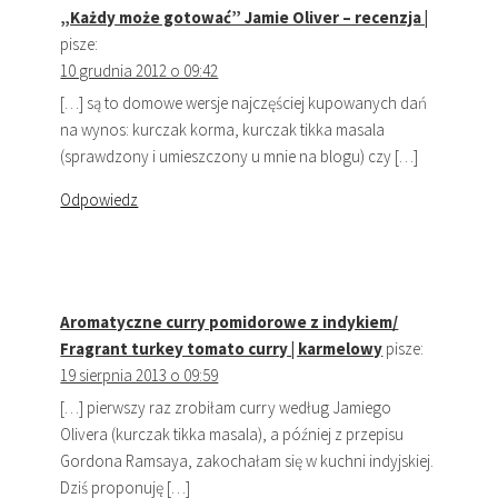
„Każdy może gotować” Jamie Oliver – recenzja |
pisze:
10 grudnia 2012 o 09:42
[…] są to domowe wersje najczęściej kupowanych dań
na wynos: kurczak korma, kurczak tikka masala
(sprawdzony i umieszczony u mnie na blogu) czy […]
Odpowiedz
Aromatyczne curry pomidorowe z indykiem/
Fragrant turkey tomato curry | karmelowy
pisze:
19 sierpnia 2013 o 09:59
[…] pierwszy raz zrobiłam curry według Jamiego
Olivera (kurczak tikka masala), a później z przepisu
Gordona Ramsaya, zakochałam się w kuchni indyjskiej.
Dziś proponuję […]