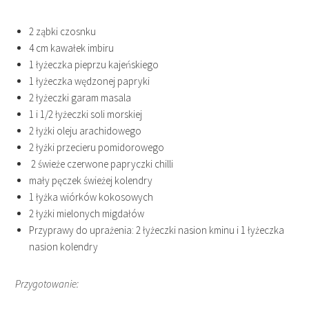
2 ząbki czosnku
4 cm kawałek imbiru
1 łyżeczka pieprzu kajeńskiego
1 łyżeczka wędzonej papryki
2 łyżeczki garam masala
1 i 1/2 łyżeczki soli morskiej
2 łyżki oleju arachidowego
2 łyżki przecieru pomidorowego
2 świeże czerwone papryczki chilli
mały pęczek świeżej kolendry
1 łyżka wiórków kokosowych
2 łyżki mielonych migdałów
Przyprawy do uprażenia: 2 łyżeczki nasion kminu i 1 łyżeczka
nasion kolendry
Przygotowanie: