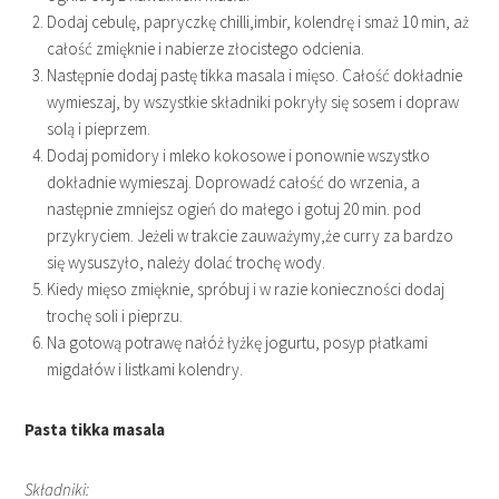
Dodaj cebulę, papryczkę chilli,imbir, kolendrę i smaż 10 min, aż
całość zmięknie i nabierze złocistego odcienia.
Następnie dodaj pastę tikka masala i mięso. Całość dokładnie
wymieszaj, by wszystkie składniki pokryły się sosem i dopraw
solą i pieprzem.
Dodaj pomidory i mleko kokosowe i ponownie wszystko
dokładnie wymieszaj. Doprowadź całość do wrzenia, a
następnie zmniejsz ogień do małego i gotuj 20 min. pod
przykryciem. Jeżeli w trakcie zauważymy,że curry za bardzo
się wysuszyło, należy dolać trochę wody.
Kiedy mięso zmięknie, spróbuj i w razie konieczności dodaj
trochę soli i pieprzu.
Na gotową potrawę nałóż łyżkę jogurtu, posyp płatkami
migdałów i listkami kolendry.
Pasta tikka masala
Składniki: