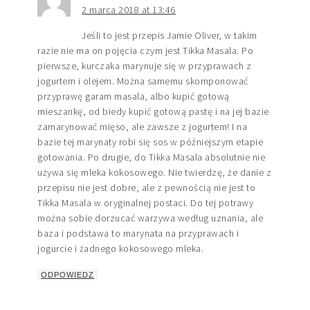
2 marca 2018 at 13:46
Jeśli to jest przepis Jamie Oliver, w takim
razie nie ma on pojęcia czym jest Tikka Masala. Po
pierwsze, kurczaka marynuje się w przyprawach z
jogurtem i olejem. Można samemu skomponować
przyprawę garam masala, albo kupić gotową
mieszankę, od biedy kupić gotową pastę i na jej bazie
zamarynować mięso, ale zawsze z jogurtem! I na
bazie tej marynaty robi się sos w późniejszym etapie
gotowania. Po drugie, do Tikka Masala absolutnie nie
używa się mleka kokosowego. Nie twierdzę, że danie z
przepisu nie jest dobre, ale z pewnością nie jest to
Tikka Masala w oryginalnej postaci. Do tej potrawy
można sobie dorzucać warzywa według uznania, ale
baza i podstawa to marynata na przyprawach i
jogurcie i żadnego kokosowego mleka.
ODPOWIEDZ