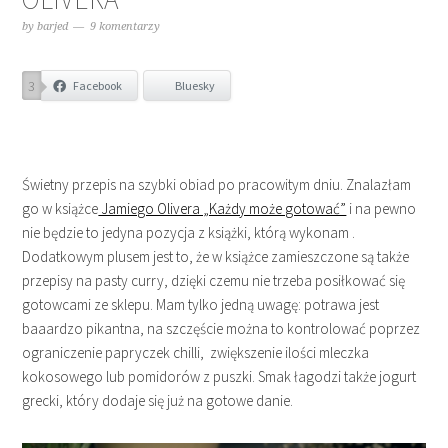
by
barjed
9 komentarzy
3
Facebook
Bluesky
Świetny przepis na szybki obiad po pracowitym dniu. Znalazłam
go w książce
Jamiego Olivera „Każdy może gotować”
i na pewno
nie będzie to jedyna pozycja z książki, którą wykonam .
Dodatkowym plusem jest to, że w książce zamieszczone są także
przepisy na pasty curry, dzięki czemu nie trzeba posiłkować się
gotowcami ze sklepu. Mam tylko jedną uwagę: potrawa jest
baaardzo pikantna, na szczęście można to kontrolować poprzez
ograniczenie papryczek chilli, zwiększenie ilości mleczka
kokosowego lub pomidorów z puszki. Smak łagodzi także jogurt
grecki, który dodaje się już na gotowe danie.