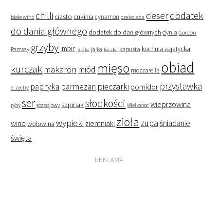
deser
dodatek
chilli
ciasto
cukinia
cynamon
czekolada
białe wino
do dania głównego
dodatek do dań głównych
dynia
Gordon
grzyby
imbir
kapusta
kuchnia azjatycka
Ramsay
jabłka
jajka
kaczka
obiad
mięso
kurczak
makaron
miód
mozzarella
przystawka
pieczarki
papryka
parmezan
pomidor
orzechy
ser
słodkości
wieprzowina
szpinak
ryby
sos sojowy
Wielkanoc
zioła
wypieki
zupa
śniadanie
wino
ziemniaki
wołowina
święta
REKLAMA