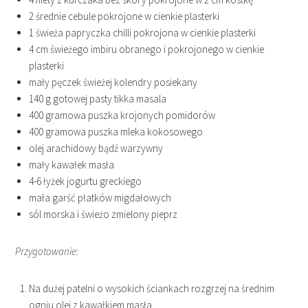
2 średnie cebule pokrojone w cienkie plasterki
1 świeża papryczka chilli pokrojona w cienkie plasterki
4 cm świeżego imbiru obranego i pokrojonego w cienkie
plasterki
mały pęczek świeżej kolendry posiekany
140 g gotowej pasty tikka masala
400 gramowa puszka krojonych pomidorów
400 gramowa puszka mleka kokosowego
olej arachidowy bądź warzywny
mały kawałek masła
4-6 łyżek jogurtu greckiego
mała garść płatków migdałowych
sól morska i świeżo zmielony pieprz
Przygotowanie:
Na dużej patelni o wysokich ściankach rozgrzej na średnim
ogniu olej z kawałkiem masła.