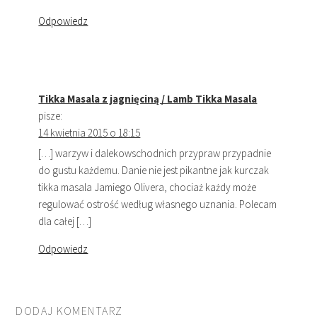
Odpowiedz
Tikka Masala z jagnięciną / Lamb Tikka Masala
pisze:
14 kwietnia 2015 o 18:15
[…] warzyw i dalekowschodnich przypraw przypadnie
do gustu każdemu. Danie nie jest pikantne jak kurczak
tikka masala Jamiego Olivera, chociaż każdy może
regulować ostrość według własnego uznania. Polecam
dla całej […]
Odpowiedz
DODAJ KOMENTARZ