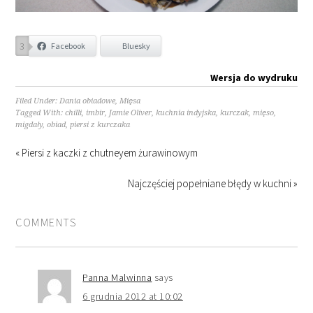
3
Facebook
Bluesky
Wersja do wydruku
Filed Under:
Dania obiadowe
,
Mięsa
Tagged With:
chilli
,
imbir
,
Jamie Oliver
,
kuchnia indyjska
,
kurczak
,
mięso
,
migdały
,
obiad
,
piersi z kurczaka
« Piersi z kaczki z chutneyem żurawinowym
Najczęściej popełniane błędy w kuchni »
COMMENTS
Panna Malwinna
says
6 grudnia 2012 at 10:02