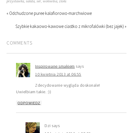
przystawka
,
sałata
,
ser
,
wołowina
,
zioła
« Odchudzone puree kalafiorowo-marchwiowe
Szybkie kakaowo-kawowe ciastko z mikrofalówki (bez jajek) »
COMMENTS
Inspirowane smakiem
says
10 kwietnia 2013 at 06:55
Zdecydowanie wygląda doskonale!
Uwielbiam takie. :))
ODPOWIEDZ
Dzi
says