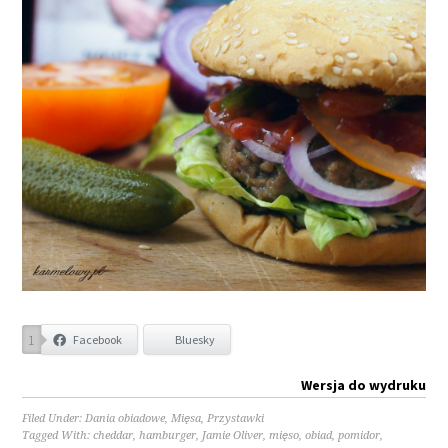
1
Facebook
Bluesky
Wersja do wydruku
Filed Under:
Dania obiadowe
,
Mięsa
,
Przystawki
Tagged With:
cheddar
,
hamburger
,
Jamie Oliver
,
mięso
,
obiad
,
pomidor
,