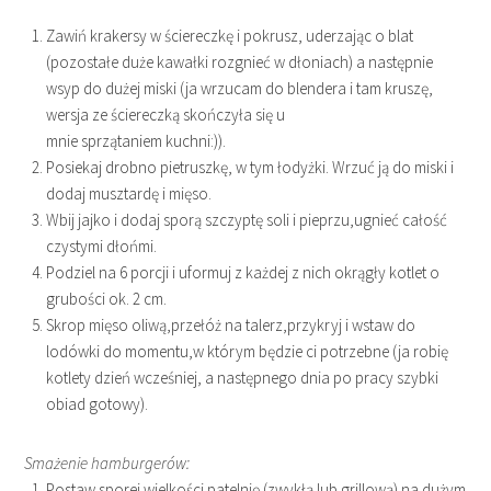
Zawiń krakersy w ściereczkę i pokrusz, uderzając o blat
(pozostałe duże kawałki rozgnieć w dłoniach) a następnie
wsyp do dużej miski (ja wrzucam do blendera i tam kruszę,
wersja ze ściereczką skończyła się u
mnie sprzątaniem kuchni:)).
Posiekaj drobno pietruszkę, w tym łodyżki. Wrzuć ją do miski i
dodaj musztardę i mięso.
Wbij jajko i dodaj sporą szczyptę soli i pieprzu,ugnieć całość
czystymi dłońmi.
Podziel na 6 porcji i uformuj z każdej z nich okrągły kotlet o
grubości ok. 2 cm.
Skrop mięso oliwą,przełóż na talerz,przykryj i wstaw do
lodówki do momentu,w którym będzie ci potrzebne (ja robię
kotlety dzień wcześniej, a następnego dnia po pracy szybki
obiad gotowy).
Smażenie hamburgerów:
Postaw sporej wielkości patelnię (zwykłą lub grillową) na dużym