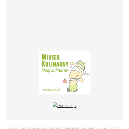
COPYRIGHT © 2026 ·
FOODIE PRO THEME
BY
SHAY BOCKS
· BUILT ON