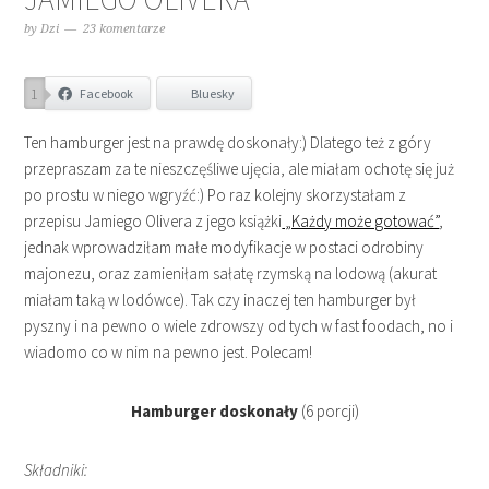
by
Dzi
23 komentarze
1
Facebook
Bluesky
Ten hamburger jest na prawdę doskonały:) Dlatego też z góry
przepraszam za te nieszczęśliwe ujęcia, ale miałam ochotę się już
po prostu w niego wgryźć:) Po raz kolejny skorzystałam z
przepisu Jamiego Olivera z jego książki
„Każdy może gotować”
,
jednak wprowadziłam małe modyfikacje w postaci odrobiny
majonezu, oraz zamieniłam sałatę rzymską na lodową (akurat
miałam taką w lodówce). Tak czy inaczej ten hamburger był
pyszny i na pewno o wiele zdrowszy od tych w fast foodach, no i
wiadomo co w nim na pewno jest. Polecam!
Hamburger doskonały
(6 porcji)
Składniki: