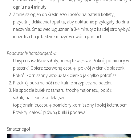
ogniu na 4 minuty.
Zmniejsz ogień do średniego i połóż na patelni kotlety,
przyciśnij delikatnie łopatką, aby dokładnie przylegały do dna
naczynia. Smaż według uznania 3-4 minuty z każdej strony-być
może trzeba je będzie smażyć w dwóch partiach.
Podawanie hamburgerów:
Umyj i osusz liście sałaty,porwij te większe. Pokrój pomidory w
plasterki. Obierz czerwoną cebulę i pokrój w cienkie plasterki.
Pokrój korniszony wzdłuż tak cienko jak tylko potrafisz.
Przekrój bułki na pół i delikatnie przypiecz na patelni.
Na spodzie bułek rozsmaruj trochę majonezu, połóż
sałatę,następnie kotleta,ser
(opcjonalnie),cebulę,pomidory,korniszony i polej ketchupem.
Przykryj całość główną bułki i podawaj.
Smacznego!