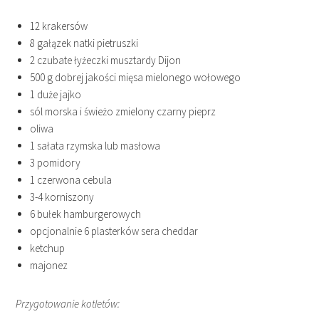
12 krakersów
8 gałązek natki pietruszki
2 czubate łyżeczki musztardy Dijon
500 g dobrej jakości mięsa mielonego wołowego
1 duże jajko
sól morska i świeżo zmielony czarny pieprz
oliwa
1 sałata rzymska lub masłowa
3 pomidory
1 czerwona cebula
3-4 korniszony
6 bułek hamburgerowych
opcjonalnie 6 plasterków sera cheddar
ketchup
majonez
Przygotowanie kotletów: