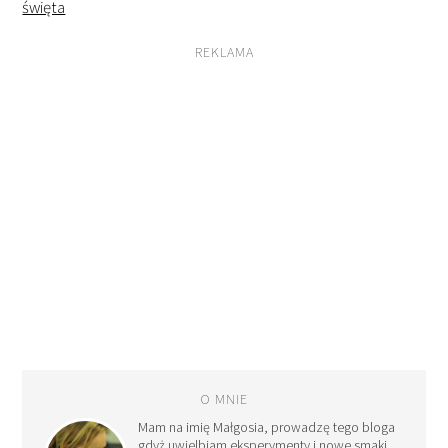
święta
REKLAMA
O MNIE
Mam na imię Małgosia, prowadzę tego bloga
gdyż uwielbiam eksperymenty i nowe smaki.