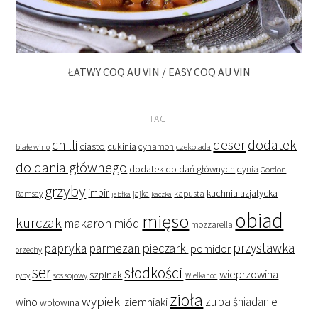
ŁATWY COQ AU VIN / EASY COQ AU VIN
TAGI
deser
dodatek
chilli
ciasto
cukinia
cynamon
czekolada
białe wino
do dania głównego
dodatek do dań głównych
dynia
Gordon
grzyby
imbir
kapusta
kuchnia azjatycka
Ramsay
jabłka
jajka
kaczka
obiad
mięso
kurczak
makaron
miód
mozzarella
przystawka
pieczarki
papryka
parmezan
pomidor
orzechy
ser
słodkości
wieprzowina
szpinak
ryby
sos sojowy
Wielkanoc
zioła
wypieki
zupa
śniadanie
wino
ziemniaki
wołowina