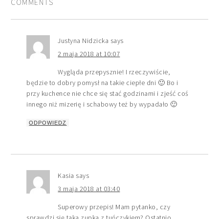
COMMENTS
Justyna Nidzicka
says
2 maja 2018 at 10:07
Wygląda przepysznie! I rzeczywiście,
będzie to dobry pomysł na takie ciepłe dni 🙂 Bo i
przy kuchence nie chce się stać godzinami i zjeść coś
innego niż mizerię i schabowy też by wypadało 🙂
ODPOWIEDZ
Kasia
says
3 maja 2018 at 03:40
Superowy przepis! Mam pytanko, czy
sprawdzi się taka zupka z tuńczykiem? Ostatnio