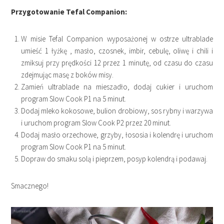
Przygotowanie Tefal Companion:
W misie Tefal Companion wyposażonej w ostrze ultrablade
umieść 1 łyżkę , masło, czosnek, imbir, cebulę, oliwę i chili i
zmiksuj przy prędkości 12 przez 1 minutę, od czasu do czasu
zdejmując masę z boków misy.
Zamień ultrablade na mieszadło, dodaj cukier i uruchom
program Slow Cook P1 na 5 minut.
Dodaj mleko kokosowe, bulion drobiowy, sos rybny i warzywa
i uruchom program Slow Cook P2 przez 20 minut.
Dodaj masło orzechowe, grzyby, łososia i kolendrę i uruchom
program Slow Cook P1 na 5 minut.
Dopraw do smaku solą i pieprzem, posyp kolendrą i podawaj.
Smacznego!