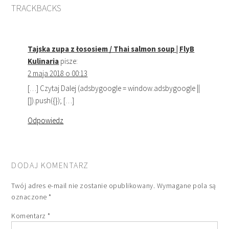
TRACKBACKS
Tajska zupa z łososiem / Thai salmon soup | FlyB
Kulinaria
pisze:
2 maja 2018 o 00:13
[…] Czytaj Dalej (adsbygoogle = window.adsbygoogle ||
[]).push({}); […]
Odpowiedz
DODAJ KOMENTARZ
Twój adres e-mail nie zostanie opublikowany.
Wymagane pola są
oznaczone
*
Komentarz
*