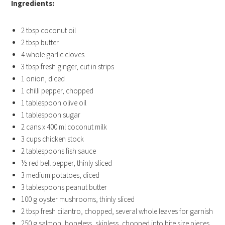
Ingredients:
2 tbsp coconut oil
2 tbsp butter
4 whole garlic cloves
3 tbsp fresh ginger, cut in strips
1 onion, diced
1 chilli pepper, chopped
1 tablespoon olive oil
1 tablespoon sugar
2 cans x 400 ml coconut milk
3 cups chicken stock
2 tablespoons fish sauce
½ red bell pepper, thinly sliced
3 medium potatoes, diced
3 tablespoons peanut butter
100 g oyster mushrooms, thinly sliced
2 tbsp fresh cilantro, chopped, several whole leaves for garnish
250 g salmon, boneless, skinless, chopped into bite size pieces