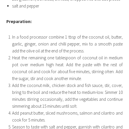
salt and pepper
Preparation:
In a food processor combine 1 tbsp of the coconut oil, butter,
garlic, ginger, onion and chilli pepper, mix to a smooth paste
add the olive oil at the end of the process.
Heat the remaining one tablespoon of coconut oil in medium
pot over medium high heat. Add the paste with the rest of
coconut oil and cook for about five minutes, stirring often. Add
the sugar, stir and cook another minute.
Add the coconut milk, chicken stock and fish sauce, stir, cover,
bring to the boil and reduce the heat to medium-low. Simmer 10
minutes stirring occasionally, add the vegetables and continue
simmering about 15 minutes until soft.
Add peanut butter, sliced mushrooms, salmon and cilantro and
cook for 5 minutes.
Season to taste with salt and pepper, garnish with cilantro and