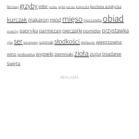
grzyby
imbir
kapusta
kuchnia azjatycka
Ramsay
jabłka
jajka
kaczka
obiad
mięso
kurczak
makaron
miód
mozzarella
przystawka
pieczarki
papryka
parmezan
pomidor
orzechy
ser
słodkości
wieprzowina
szpinak
ryby
sos sojowy
Wielkanoc
zioła
wypieki
zupa
śniadanie
wino
ziemniaki
wołowina
święta
REKLAMA