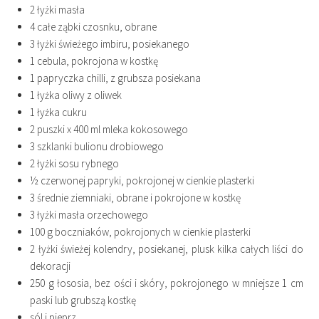
2 łyżki masła
4 całe ząbki czosnku, obrane
3 łyżki świeżego imbiru, posiekanego
1 cebula, pokrojona w kostkę
1 papryczka chilli, z grubsza posiekana
1 łyżka oliwy z oliwek
1 łyżka cukru
2 puszki x 400 ml mleka kokosowego
3 szklanki bulionu drobiowego
2 łyżki sosu rybnego
½ czerwonej papryki, pokrojonej w cienkie plasterki
3 średnie ziemniaki, obrane i pokrojone w kostkę
3 łyżki masła orzechowego
100 g boczniaków, pokrojonych w cienkie plasterki
2 łyżki świeżej kolendry, posiekanej, plusk kilka całych liści do
dekoracji
250 g łososia, bez ości i skóry, pokrojonego w mniejsze 1 cm
paski lub grubszą kostkę
sól i pieprz