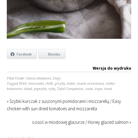
Facebook
Bluesky
Wersja do wydruku
Filed Under:
Dania obiadowe
,
Zupy
Tagged With:
boczniaki
,
chilli
,
grzyby
,
imbir
,
masło orzechowe
,
mleko
kokosowe
,
obiad
,
papryka
,
ryby
,
Tefal Companion
,
zioła
,
zupa
,
łosoś
« Szybki kurczak z suszonymi pomidorami i mozzarellą / Easy
chicken with sun dried tomatoes and mozzarella
Łosoś w miodowej glazurze / Honey glazed salmon »