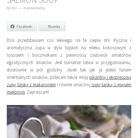
by
Dzi
8 komentarzy
Facebook
Bluesky
Dziś przedstawiam coś lekkiego na te ciepłe dni. Pyszna i
aromatyczna zupa w stylu tajskim na mleku kokosowym z
łososiem i boczniakami z pewnością zadowoli amatorów
egzotycznych smaków. Jest banalnie łatwa w przygotowaniu,
dosłownie w pół godziny. Jeżeli tak jak ja jesteś fanem
orientalnych smaków, polecam także moją
pikantną i ekspresową
zupę tajską z makaronem
i równie smaczną
zupę tajską z mięsem
mielonym
. Zapraszam!