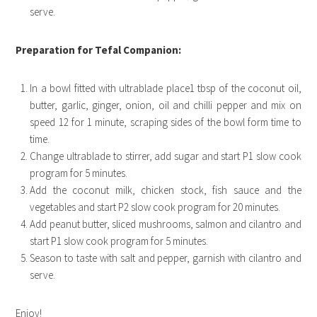
serve.
Preparation for Tefal Companion:
In a bowl fitted with ultrablade place1 tbsp of the coconut oil,
butter, garlic, ginger, onion, oil and chilli pepper and mix on
speed 12 for 1 minute, scraping sides of the bowl form time to
time.
Change ultrablade to stirrer, add sugar and start P1 slow cook
program for 5 minutes.
Add the coconut milk, chicken stock, fish sauce and the
vegetables and start P2 slow cook program for 20 minutes.
Add peanut butter, sliced mushrooms, salmon and cilantro and
start P1 slow cook program for 5 minutes.
Season to taste with salt and pepper, garnish with cilantro and
serve.
Enjoy!