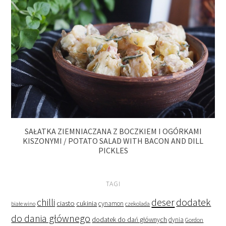
SAŁATKA ZIEMNIACZANA Z BOCZKIEM I OGÓRKAMI
KISZONYMI / POTATO SALAD WITH BACON AND DILL
PICKLES
TAGI
deser
dodatek
chilli
ciasto
cukinia
cynamon
czekolada
białe wino
do dania głównego
dodatek do dań głównych
dynia
Gordon