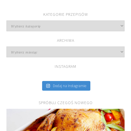
KATEGORIE PRZEPISÓW
Kategorie
przepisów
ARCHIWA
Archiwa
INSTAGRAM
Dodaj na Instagramie
SPRÓBUJ CZEGOŚ NOWEGO