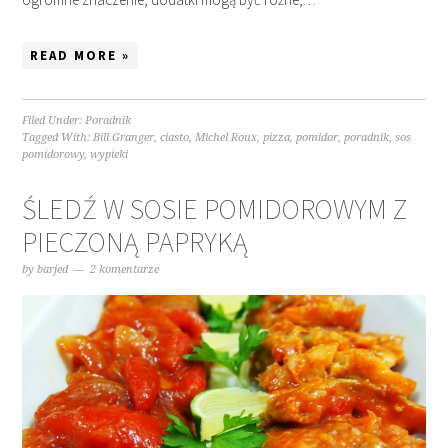
READ MORE »
Filed Under:
Poradnik
Tagged With:
Bill Granger
,
ciasto
,
Michel Roux
,
pizza
,
pomidor
,
poradnik
,
sos
pomidorowy
,
wypieki
ŚLEDŹ W SOSIE POMIDOROWYM Z
PIECZONĄ PAPRYKĄ
by
barjed
2 komentarze