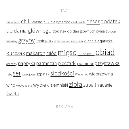
TAGI
deser
dodatek
chilli
ciasto
cukinia
cynamon
czekolada
białe wino
do dania głównego
dodatek do dań głównych
dynia
Gordon
grzyby
imbir
kapusta
kuchnia azjatycka
Ramsay
jabłka
jajka
kaczka
obiad
mięso
kurczak
makaron
miód
mozzarella
przystawka
pieczarki
papryka
parmezan
pomidor
orzechy
ser
słodkości
wieprzowina
szpinak
ryby
sos sojowy
Wielkanoc
zioła
wypieki
zupa
śniadanie
wino
ziemniaki
wołowina
święta
REKLAMA