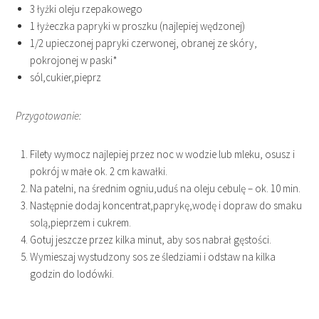
3 łyżki oleju rzepakowego
1 łyżeczka papryki w proszku (najlepiej wędzonej)
1/2 upieczonej papryki czerwonej, obranej ze skóry,
pokrojonej w paski*
sól,cukier,pieprz
Przygotowanie:
Filety wymocz najlepiej przez noc w wodzie lub mleku, osusz i
pokrój w małe ok. 2 cm kawałki.
Na patelni, na średnim ogniu,uduś na oleju cebulę – ok. 10 min.
Następnie dodaj koncentrat,paprykę,wodę i dopraw do smaku
solą,pieprzem i cukrem.
Gotuj jeszcze przez kilka minut, aby sos nabrał gęstości.
Wymieszaj wystudzony sos ze śledziami i odstaw na kilka
godzin do lodówki.