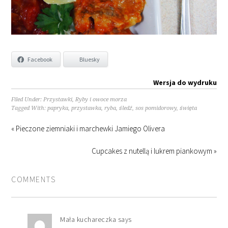
Facebook
Bluesky
Wersja do wydruku
Filed Under:
Przystawki
,
Ryby i owoce morza
Tagged With:
papryka
,
przystawka
,
ryba
,
śledź
,
sos pomidorowy
,
święta
« Pieczone ziemniaki i marchewki Jamiego Olivera
Cupcakes z nutellą i lukrem piankowym »
COMMENTS
Mała kuchareczka
says