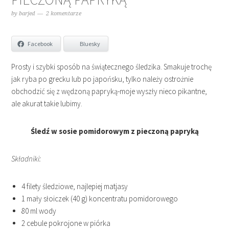
by
barjed
2 komentarze
Facebook
Bluesky
Prosty i szybki sposób na świątecznego śledzika.
Smakuje trochę
jak ryba po grecku lub po japońsku, tylko należy ostrożnie
obchodzić się z wędzoną papryką-moje wyszły nieco pikantne,
ale akurat takie lubimy.
Śledź w sosie pomidorowym z pieczoną papryką
Składniki:
4 filety śledziowe, najlepiej matjasy
1 mały słoiczek (40 g) koncentratu pomidorowego
80 ml wody
2 cebule pokrojone w piórka