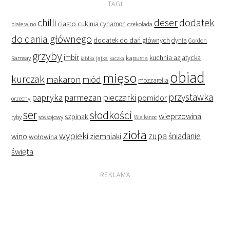
TAGI
deser
dodatek
chilli
ciasto
cukinia
cynamon
czekolada
białe wino
do dania głównego
dodatek do dań głównych
dynia
Gordon
grzyby
imbir
kapusta
kuchnia azjatycka
Ramsay
jabłka
jajka
kaczka
obiad
mięso
kurczak
makaron
miód
mozzarella
przystawka
pieczarki
papryka
parmezan
pomidor
orzechy
ser
słodkości
wieprzowina
szpinak
ryby
sos sojowy
Wielkanoc
zioła
wypieki
zupa
śniadanie
wino
ziemniaki
wołowina
święta
REKLAMA