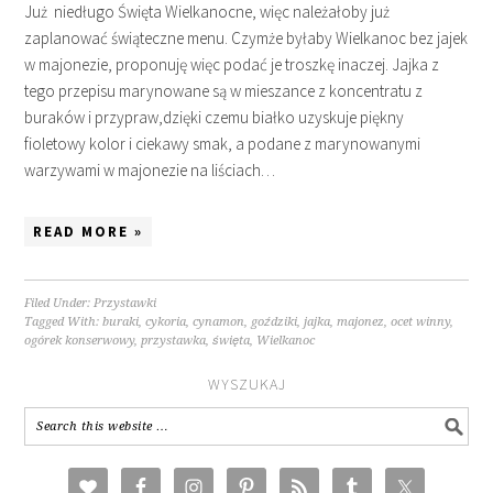
Już niedługo Święta Wielkanocne, więc należałoby już
zaplanować świąteczne menu. Czymże byłaby Wielkanoc bez jajek
w majonezie, proponuję więc podać je troszkę inaczej. Jajka z
tego przepisu marynowane są w mieszance z koncentratu z
buraków i przypraw,dzięki czemu białko uzyskuje piękny
fioletowy kolor i ciekawy smak, a podane z marynowanymi
warzywami w majonezie na liściach…
READ MORE »
Filed Under:
Przystawki
Tagged With:
buraki
,
cykoria
,
cynamon
,
goździki
,
jajka
,
majonez
,
ocet winny
,
ogórek konserwowy
,
przystawka
,
święta
,
Wielkanoc
WYSZUKAJ