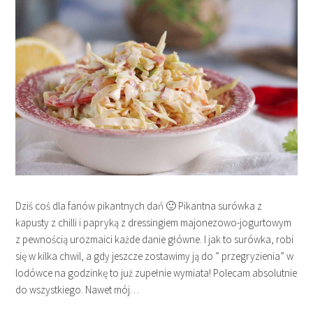
Dziś coś dla fanów pikantnych dań 🙂 Pikantna surówka z
kapusty z chilli i papryką z dressingiem majonezowo-jogurtowym
z pewnością urozmaici każde danie główne. I jak to surówka, robi
się w kilka chwil, a gdy jeszcze zostawimy ją do ” przegryzienia” w
lodówce na godzinkę to już zupełnie wymiata! Polecam absolutnie
do wszystkiego. Nawet mój…