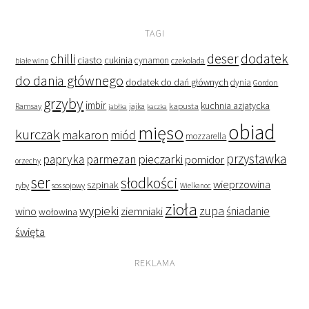
TAGI
deser
dodatek
chilli
ciasto
cukinia
cynamon
czekolada
białe wino
do dania głównego
dodatek do dań głównych
dynia
Gordon
grzyby
imbir
kapusta
kuchnia azjatycka
Ramsay
jabłka
jajka
kaczka
obiad
mięso
kurczak
makaron
miód
mozzarella
przystawka
pieczarki
papryka
parmezan
pomidor
orzechy
ser
słodkości
wieprzowina
szpinak
ryby
sos sojowy
Wielkanoc
zioła
wypieki
zupa
śniadanie
wino
ziemniaki
wołowina
święta
REKLAMA