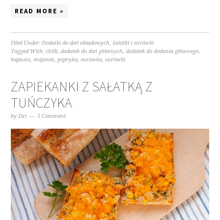
READ MORE »
Filed Under:
Dodatki do dań obiadowych
,
Sałatki i surówki
Tagged With:
chilli
,
dodatek do dań głównych
,
dodatek do dodania głównego
,
kapusta
,
majonez
,
papryka
,
surówka
,
surówki
ZAPIEKANKI Z SAŁATKĄ Z
TUŃCZYKA
by
Dzi
1 Comment