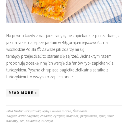
Na pewno każdy z nas jadł tradycyjne zapiekanki z pieczarkami,ja
jak na razie najlepsze jadłam w Biłgoraju-miejscowości na
wschodzie Polski 🙂 Zawsze jak zdarzy mi się
tamtędy przejeżdżać to staram się zajrzeć. Jednak tym razem
proponuję troszkę inną ich wersję dla fanów ryb- zapiekanki z
tuńczykiem. Pyszna chrupiąca bagietka,delikatna sałatka z
tuńczykiem i to wszystko zapieczone z…
READ MORE »
Filed Under:
Przystawki
,
Ryby i owoce morza
,
Śniadanie
Tagged With:
bagietka
,
cheddar
,
cytryna
,
majonez
,
przystawka
,
ryba
,
seler
naciowy
,
ser
,
śniadanie
,
tuńczyk