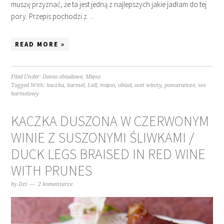
muszę przyznać, że ta jest jedną z najlepszych jakie jadłam do tej
pory. Przepis pochodzi z…
READ MORE »
Filed Under:
Dania obiadowe
,
Mięsa
Tagged With:
kaczka
,
karmel
,
Lidl
,
mięso
,
obiad
,
ocet winny
,
pomarańcze
,
sos
karmelowy
KACZKA DUSZONA W CZERWONYM
WINIE Z SUSZONYMI ŚLIWKAMI /
DUCK LEGS BRAISED IN RED WINE
WITH PRUNES
by
Dzi
2 komentarze