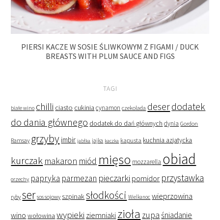
PIERSI KACZE W SOSIE ŚLIWKOWYM Z FIGAMI / DUCK
BREASTS WITH PLUM SAUCE AND FIGS
TAGI
deser
dodatek
chilli
ciasto
cukinia
cynamon
czekolada
białe wino
do dania głównego
dodatek do dań głównych
dynia
Gordon
grzyby
imbir
kapusta
kuchnia azjatycka
Ramsay
jabłka
jajka
kaczka
obiad
mięso
kurczak
makaron
miód
mozzarella
przystawka
pieczarki
papryka
parmezan
pomidor
orzechy
ser
słodkości
wieprzowina
szpinak
ryby
sos sojowy
Wielkanoc
zioła
wypieki
zupa
śniadanie
wino
ziemniaki
wołowina