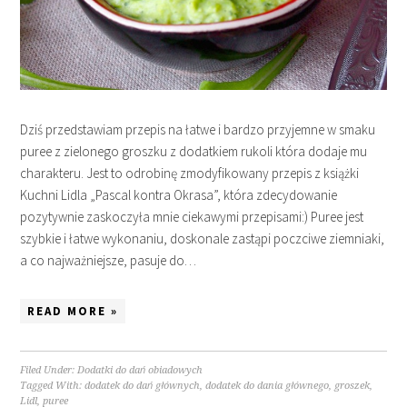
Dziś przedstawiam przepis na łatwe i bardzo przyjemne w smaku
puree z zielonego groszku z dodatkiem rukoli która dodaje mu
charakteru. Jest to odrobinę zmodyfikowany przepis z książki
Kuchni Lidla „Pascal kontra Okrasa”, która zdecydowanie
pozytywnie zaskoczyła mnie ciekawymi przepisami:) Puree jest
szybkie i łatwe wykonaniu, doskonale zastąpi poczciwe ziemniaki,
a co najważniejsze, pasuje do…
READ MORE »
Filed Under:
Dodatki do dań obiadowych
Tagged With:
dodatek do dań głównych
,
dodatek do dania głównego
,
groszek
,
Lidl
,
puree