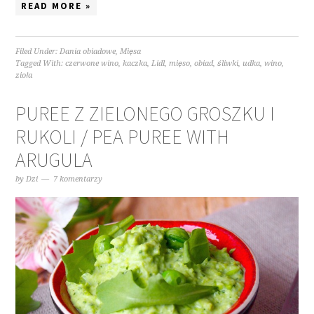
READ MORE »
Filed Under:
Dania obiadowe
,
Mięsa
Tagged With:
czerwone wino
,
kaczka
,
Lidl
,
mięso
,
obiad
,
śliwki
,
udka
,
wino
,
zioła
PUREE Z ZIELONEGO GROSZKU I
RUKOLI / PEA PUREE WITH
ARUGULA
by
Dzi
7 komentarzy