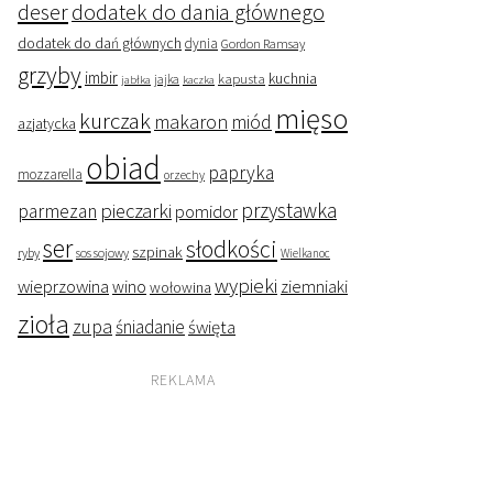
deser
dodatek do dania głównego
dodatek do dań głównych
dynia
Gordon Ramsay
grzyby
imbir
kapusta
kuchnia
jabłka
jajka
kaczka
mięso
kurczak
makaron
miód
azjatycka
obiad
papryka
mozzarella
orzechy
przystawka
pieczarki
parmezan
pomidor
ser
słodkości
szpinak
ryby
sos sojowy
Wielkanoc
wypieki
wieprzowina
wino
ziemniaki
wołowina
zioła
zupa
śniadanie
święta
REKLAMA