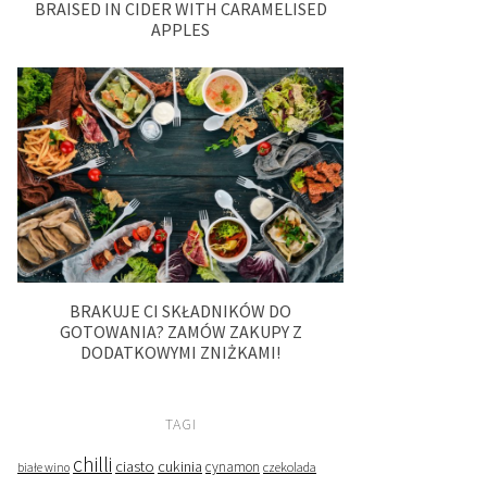
BRAISED IN CIDER WITH CARAMELISED
APPLES
BRAKUJE CI SKŁADNIKÓW DO
GOTOWANIA? ZAMÓW ZAKUPY Z
DODATKOWYMI ZNIŻKAMI!
TAGI
chilli
ciasto
cukinia
cynamon
czekolada
białe wino