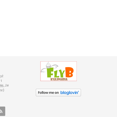
dyż
 i
ję, że
u:)