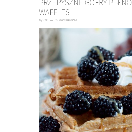
PRZEPYSZNE GOFRY PEŁNO
WAFFLES
by
Dzi
32 komentarze