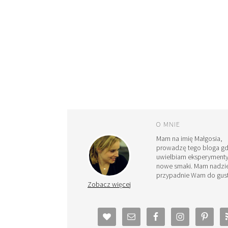
O MNIE
Mam na imię Małgosia,
prowadzę tego bloga g
uwielbiam eksperymenty
nowe smaki. Mam nadzie
przypadnie Wam do gust
Zobacz więcej