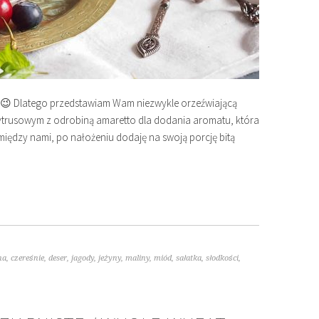
o 😉 Dlatego przedstawiam Wam niezwykle orzeźwiającą
ytrusowym z odrobiną amaretto dla dodania aromatu, która
 między nami, po nałożeniu dodaję na swoją porcję bitą
na
,
czereśnie
,
deser
,
jagody
,
jeżyny
,
maliny
,
miód
,
sałatka
,
słodkości
,