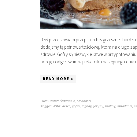
Dziś przedstawiam przepis na bezgrzeszne i bardzo 
dodajemy tą pełnowartościową, która na długo zap
zdrowie! Gofry są niezwykle łatwe w przygotowaniu
porcję i odgrzewam w piekarniku następnego dnia n
READ MORE »
Filed Under:
Śniadanie
,
Słodkości
Tagged With:
deser
,
gofry
,
jagody
,
jeżyny
,
maliny
,
śniadanie
,
s