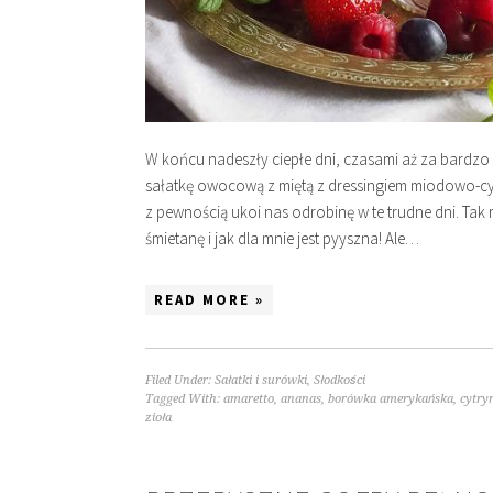
W końcu nadeszły ciepłe dni, czasami aż za bardz
sałatkę owocową z miętą z dressingiem miodowo-c
z pewnością ukoi nas odrobinę w te trudne dni. Tak
śmietanę i jak dla mnie jest pyyszna! Ale…
READ MORE »
Filed Under:
Sałatki i surówki
,
Słodkości
Tagged With:
amaretto
,
ananas
,
borówka amerykańska
,
cytry
zioła