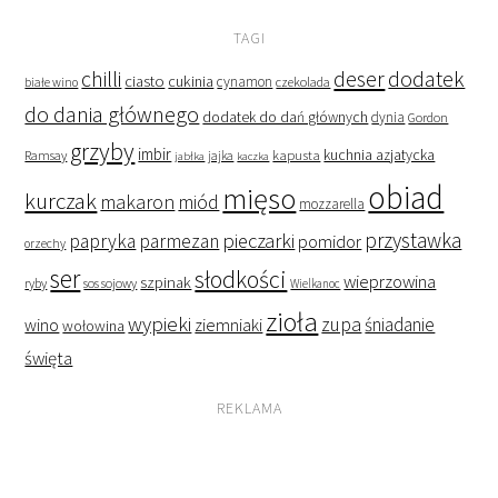
TAGI
deser
dodatek
chilli
ciasto
cukinia
cynamon
czekolada
białe wino
do dania głównego
dodatek do dań głównych
dynia
Gordon
grzyby
imbir
kapusta
kuchnia azjatycka
Ramsay
jabłka
jajka
kaczka
obiad
mięso
kurczak
makaron
miód
mozzarella
przystawka
pieczarki
papryka
parmezan
pomidor
orzechy
ser
słodkości
wieprzowina
szpinak
ryby
sos sojowy
Wielkanoc
zioła
wypieki
zupa
śniadanie
wino
ziemniaki
wołowina
święta
REKLAMA