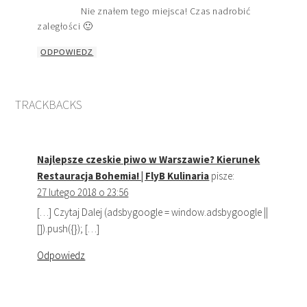
Nie znałem tego miejsca! Czas nadrobić
zaległości 🙂
ODPOWIEDZ
TRACKBACKS
Najlepsze czeskie piwo w Warszawie? Kierunek
Restauracja Bohemia! | FlyB Kulinaria
pisze:
27 lutego 2018 o 23:56
[…] Czytaj Dalej (adsbygoogle = window.adsbygoogle ||
[]).push({}); […]
Odpowiedz