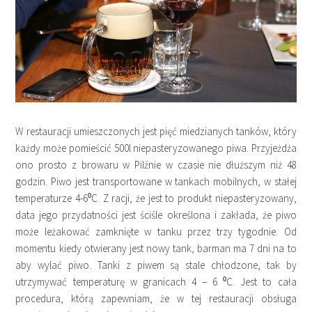
W restauracji umieszczonych jest pięć miedzianych tanków, który
każdy może pomieścić 500l niepasteryzowanego piwa. Przyjeżdża
ono prosto z browaru w Pilźnie w czasie nie dłuższym niż 48
godzin. Piwo jest transportowane w tankach mobilnych, w stałej
temperaturze 4-6⁰C. Z racji, że jest to produkt niepasteryzowany,
data jego przydatności jest ściśle określona i zakłada, że piwo
może leżakować zamknięte w tanku przez trzy tygodnie. Od
momentu kiedy otwierany jest nowy tank, barman ma 7 dni na to
aby wylać piwo. Tanki z piwem są stale chłodzone, tak by
utrzymywać temperaturę w granicach 4 – 6 ⁰C. Jest to cała
procedura, którą zapewniam, że w tej restauracji obsługa