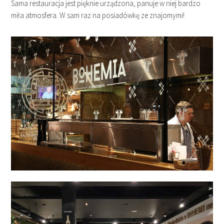
Sama restauracja jest pięknie urządzona, panuje w niej bardzo
miła atmosfera. W sam raz na posiadówkę ze znajomymi!