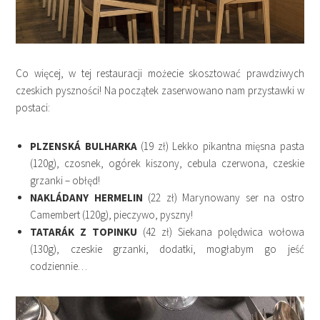
Co więcej, w tej restauracji możecie skosztować prawdziwych
czeskich pyszności! Na początek zaserwowano nam przystawki w
postaci:
PLZENSKÁ BULHARKA
(19 zł)
Lekko pikantna mięsna pasta
(120g), czosnek, ogórek kiszony, cebula czerwona, czeskie
grzanki – obłęd!
NAKLÁDANY HERMELIN
(22 zł) Marynowany ser na ostro
Camembert (120g), pieczywo, pyszny!
TATARÁK Z TOPINKU
(42 zł) Siekana polędwica wołowa
(130g), czeskie grzanki, dodatki, mogłabym go jeść
codziennie…