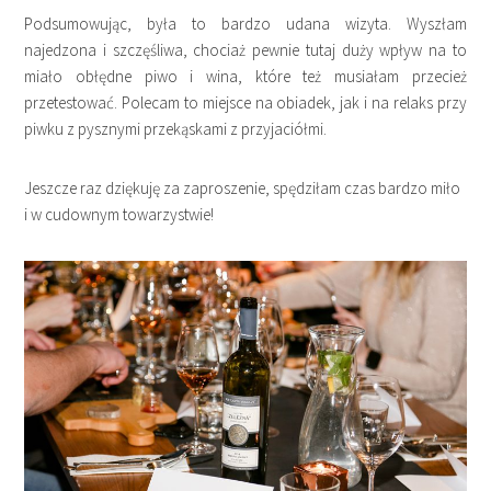
Podsumowując, była to bardzo udana wizyta. Wyszłam
najedzona i szczęśliwa, chociaż pewnie tutaj duży wpływ na to
miało obłędne piwo i wina, które też musiałam przecież
przetestować. Polecam to miejsce na obiadek, jak i na relaks przy
piwku z pysznymi przekąskami z przyjaciółmi.
Jeszcze raz dziękuję za zaproszenie, spędziłam czas bardzo miło
i w cudownym towarzystwie!