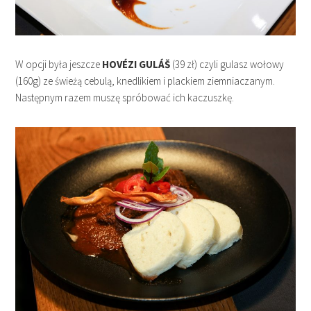
W opcji była jeszcze
HOVÉZI GULÁŠ
(39 zł) czyli gulasz wołowy
(160g) ze świeżą cebulą, knedlikiem i plackiem ziemniaczanym.
Następnym razem muszę spróbować ich kaczuszkę.