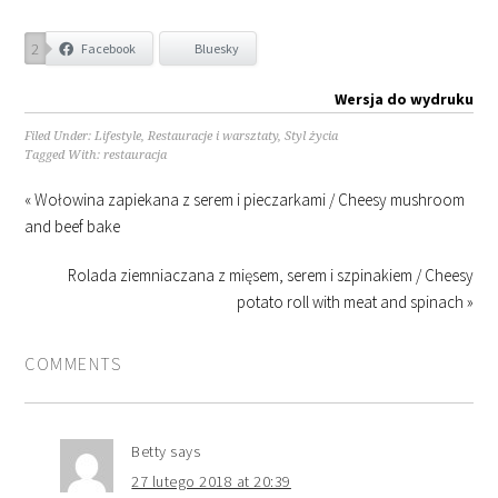
2
Facebook
Bluesky
Wersja do wydruku
Filed Under:
Lifestyle
,
Restauracje i warsztaty
,
Styl życia
Tagged With:
restauracja
« Wołowina zapiekana z serem i pieczarkami / Cheesy mushroom
and beef bake
Rolada ziemniaczana z mięsem, serem i szpinakiem / Cheesy
potato roll with meat and spinach »
COMMENTS
Betty
says
27 lutego 2018 at 20:39